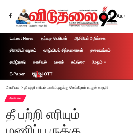
Aa
Latest News
தந்தை பெரியார்
ஆசிரியர் அறிக்கை
திராவிடர் கழகம்
வாழ்வியல் சிந்தனைகள்
தலையங்கம்
தமிழ்நாடு
அரசியல்
உலகம்
கட்டுரை
மேலும்
OTT
E-Paper
அரசியல்
>
தீ பற்றி எரியும் மணிப்பூருக்கு செல்கிறார் ராகுல் காந்தி
அரசியல்
தீ பற்றி எரியும்
மணிப்பூருக்கு