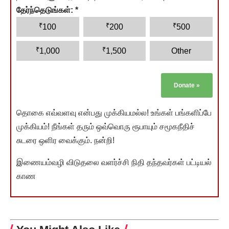
தேர்ந்தெடுங்கள்:
*
₹
₹
₹
100
200
500
₹
₹
1,000
1,500
Other
Donate
»
தொகை எவ்வளவு என்பது முக்கியமல்ல! உங்கள் பங்களிப்பே
முக்கியம்! நீங்கள் தரும் ஒவ்வொரு ரூபாயும் சமூகநீதிச்
சுடரை ஒளிர வைக்கும். நன்றி!
இணையம்வழி விடுதலை வளர்ச்சி நிதி தந்தவர்கள் பட்டியல்
காண