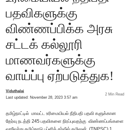
பதவிகளுக்கு
விண்ணப்பிக்க அரசு
சட்டக் கல்லூரி
மாணவர்களுக்கு
வாய்ப்பு ஏற்படுத்துக!
Viduthalai
2 Min Read
Last updated: November 28, 2023 3:57 am
தமிழ்நாட்டில் மாவட்ட உரிமையியல் நீதிபதி பதவி களுக்கான
தேர்வு நடத்தி 245 பதவிகளை நிரப்புவதற்கு விண்ணப்பங்களை
வரவேற்று தமிழ்நாடு பப்ளிக் சர்வீஸ் கமிஷன் (TNPSC) 1