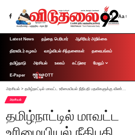
Aa
Latest News
தந்தை பெரியார்
ஆசிரியர் அறிக்கை
திராவிடர் கழகம்
வாழ்வியல் சிந்தனைகள்
தலையங்கம்
தமிழ்நாடு
அரசியல்
உலகம்
கட்டுரை
மேலும்
OTT
E-Paper
அரசியல்
>
தமிழ்நாட்டில் மாவட்ட உரிமையியல் நீதிபதி பதவிகளுக்கு விண்ணப்பிக்க அரசு சட்டக் கல்லூரி மாணவர்களுக்கு வாய்ப்பு ஏற்படுத்துக!
அரசியல்
தமிழ்நாட்டில் மாவட்ட
உரிமையியல் நீதிபதி