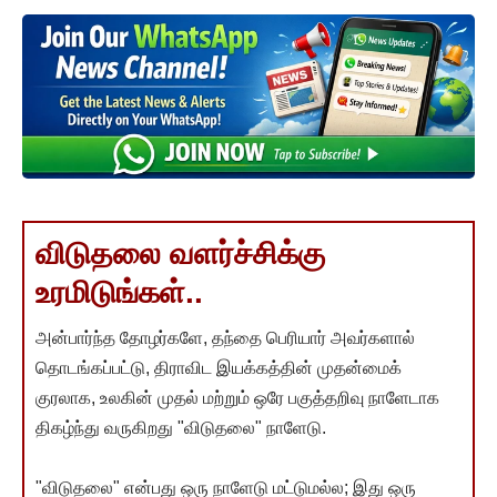
விடுதலை வளர்ச்சிக்கு
உரமிடுங்கள்..
அன்பார்ந்த தோழர்களே, தந்தை பெரியார் அவர்களால்
தொடங்கப்பட்டு, திராவிட இயக்கத்தின் முதன்மைக்
குரலாக, உலகின் முதல் மற்றும் ஒரே பகுத்தறிவு நாளேடாக
திகழ்ந்து வருகிறது "விடுதலை" நாளேடு.
"விடுதலை" என்பது ஒரு நாளேடு மட்டுமல்ல; இது ஒரு