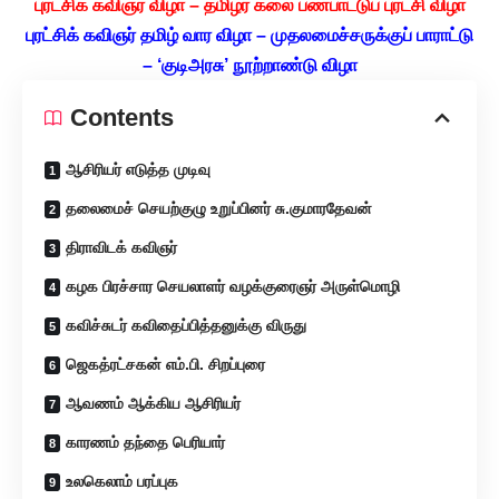
புரட்சிக் கவிஞர் விழா – தமிழர் கலை பண்பாட்டுப் புரட்சி விழா
புரட்சிக் கவிஞர் தமிழ் வார விழா – முதலமைச்சருக்குப் பாராட்டு
– ‘குடிஅரசு’ நூற்றாண்டு விழா
Contents
ஆசிரியர் எடுத்த முடிவு
தலைமைச் செயற்குழு உறுப்பினர் சு.குமாரதேவன்
திராவிடக் கவிஞர்
கழக பிரச்சார செயலாளர் வழக்குரைஞர் அருள்மொழி
கவிச்சுடர் கவிதைப்பித்தனுக்கு விருது
ஜெகத்ரட்சகன் எம்.பி. சிறப்புரை
ஆவணம் ஆக்கிய ஆசிரியர்
காரணம் தந்தை பெரியார்
உலகெலாம் பரப்புக