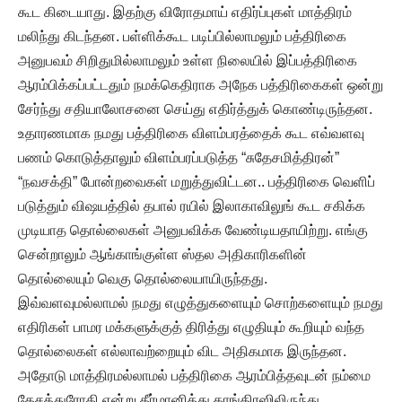
கூட கிடையாது. இதற்கு விரோதமாய் எதிர்ப்புகள் மாத்திரம்
மலிந்து கிடந்தன. பள்ளிக்கூட படிப்பில்லாமலும் பத்திரிகை
அனுபவம் சிறிதுமில்லாமலும் உள்ள நிலையில் இப்பத்திரிகை
ஆரம்பிக்கப்பட்டதும் நமக்கெதிராக அநேக பத்திரிகைகள் ஒன்று
சேர்ந்து சதியாலோசனை செய்து எதிர்த்துக் கொண்டிருந்தன.
உதாரணமாக நமது பத்திரிகை விளம்பரத்தைக் கூட எவ்வளவு
பணம் கொடுத்தாலும் விளம்பரப்படுத்த “சுதேசமித்திரன்”
“நவசக்தி” போன்றவைகள் மறுத்துவிட்டன.. பத்திரிகை வெளிப்
படுத்தும் விஷயத்தில் தபால் ரயில் இலாகாவிலுங் கூட சகிக்க
முடியாத தொல்லைகள் அனுபவிக்க வேண்டியதாயிற்று. எங்கு
சென்றாலும் ஆங்காங்குள்ள ஸ்தல அதிகாரிகளின்
தொல்லையும் வெகு தொல்லையாயிருந்தது.
இவ்வளவுமல்லாமல் நமது எழுத்துகளையும் சொற்களையும் நமது
எதிரிகள் பாமர மக்களுக்குத் திரித்து எழுதியும் கூறியும் வந்த
தொல்லைகள் எல்லாவற்றையும் விட அதிகமாக இருந்தன.
அதோடு மாத்திரமல்லாமல் பத்திரிகை ஆரம்பித்தவுடன் நம்மை
தேசத்துரோகி என்று தீர்மானித்து காங்கிரஸிலிருந்து