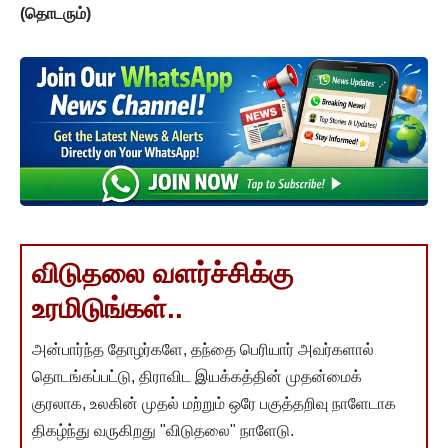
(தொடரும்)
விடுதலை வளர்ச்சிக்கு
உரமிடுங்கள்..
அன்பார்ந்த தோழர்களே, தந்தை பெரியார் அவர்களால்
தொடங்கப்பட்டு, திராவிட இயக்கத்தின் முதன்மைக்
குரலாக, உலகின் முதல் மற்றும் ஒரே பகுத்தறிவு நாளேடாக
திகழ்ந்து வருகிறது "விடுதலை" நாளேடு.