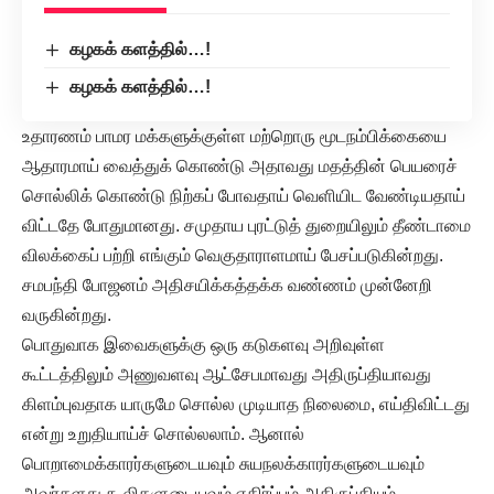
கழகக் களத்தில்…!
கழகக் களத்தில்…!
உதாரணம் பாமர மக்களுக்குள்ள மற்றொரு மூடநம்பிக்கையை
ஆதாரமாய் வைத்துக் கொண்டு அதாவது மதத்தின் பெயரைச்
சொல்லிக் கொண்டு நிற்கப் போவதாய் வெளியிட வேண்டியதாய்
விட்டதே போதுமானது. சமுதாய புரட்டுத் துறையிலும் தீண்டாமை
விலக்கைப் பற்றி எங்கும் வெகுதாராளமாய் பேசப்படுகின்றது.
சமபந்தி போஜனம் அதிசயிக்கத்தக்க வண்ணம் முன்னேறி
வருகின்றது.
பொதுவாக இவைகளுக்கு ஒரு கடுகளவு அறிவுள்ள
கூட்டத்திலும் அணுவளவு ஆட்சேபமாவது அதிருப்தியாவது
கிளம்புவதாக யாருமே சொல்ல முடியாத நிலைமை, எய்திவிட்டது
என்று உறுதியாய்ச் சொல்லலாம். ஆனால்
பொறாமைக்காரர்களுடையவும் சுயநலக்காரர்களுடையவும்
அவர்களது கூலிகளுடையவும் எதிர்ப்பும் அதிருப்தியும்