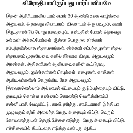
விரோதியாயிருப்பது பார்ப்பனியமே
இதன் ஆசிரியராகிய யாம் சுமார் 30 ஆண்டு உலக வாழ்க்கை
அனுபவம், அதாவது வியாபாரம், விவசாயம் அனுபவமும், சுமார்
இருபதாண்டுப் பொது நலவுழைப்பு என்பதின் பேரால் அதாவது
உள் ஊர் அக்கப்போர்கள், ஜில்லா பொதுநல சர்க்கார்
சம்பந்தமில்லாத ஸ்தாபனங்கள், சர்க்கார் சம்பந்தமுள்ள ஸ்தல
ஸ்தாபனம் முதலியவை களில் நிர்வாக விஷய அனுபவமும்
அரசர்கள், அதிகாரிகள் ஆகியவைகளின் கூட்டுறவு,
அனுபவமும், ஜமீன்தார்கள் பிரபுக்கள், ஏழைகள், காலிகள்
ஆகியவர்களின் நெருங்கிய நேச அனுபவமும்,
இவைகளெல்லாம் அல்லாமல் வீட்டையும் குடும்பத்தையும் விட்டு,
துறவறம் கொள்ள எண்ணம் கொண்டு வெளிக்கிளம்பி
சன்னியாசி வேஷமிட்டு, காவி தரித்து, சாமியாராகி இந்தியா
முழுவதும் சுற்றி அலைந்த பிறகு, அதையும் விட்டு, வெறும்
கோவணத்துடன் தெருப்பிச்சை எடுத்து, பிறகு அதையும் விட்டு,
எச்சிலையில் கிடப்பதை எடுத்து உண்டது ஆகிய