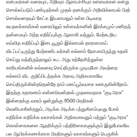
என்பவர்கள் வரையும், அறிவும் ஆராய்ச்சியும் உள்ளவர்கள் என்று
சொல்லப்படும் பண்டிதர்கள் முதல் தனக்கும் அறிவில்லாமல் பிறர்
சொல்வதையும் கேட்க இயலாமலும் உள்ள பிடிவாத
சுயநலக்காரர்கள் வரையிலும் உள்ளவர்களின் இரக்கமும் மனிதத்
தன்மையும் அற்ற எதிர்ப்புக்கு ஆளாகி வந்தும், மேற்கூறிய
எவ்வித எதிர்ப்பும் இடையூறும் இல்லாமல் தாராளமாய்
விடப்பட்டிருந்து மேற்கண்டவர்கள் எல்லாம் நேசமாயிருந்து உதவி
செய்து வந்திருந்தாலும் கூட அது உத்தேசித்துள்ள
காரியங்களில் எவ்வளவு செய்திருக்க முடியுமோ அவற்றை
எல்லாம் விட குறிப்பிடத்தக்க அளவு அதிகமாகவே
செய்திருக்கின்றதென்றே நாம் மனப்பூர்வமாக உணருகின்றோம்.
இதற்கு உதாரணம் என்னவென்றால் முதலாவதாக “குடிஅரசு”
இன்றைக்கு வாரம் ஒன்றுக்கு 9500 பிரதிகள்
வெளியாகின்றதும், அடிக்க அடிக்க பந்துகிளம்புவது போல்
எதிர்க்க எதிர்க்க வாசகர்கள் அதிகமாவதும் மற்றும் “குடிஅரசு”
கொள்கைகளை ஆதரிக்கும் பத்திரிகைகளுக்கும் இதுபோலவே
பல ஆயிரக்கணக்காக பிரதிகளும் வாசகர்களும் பெருகிக்