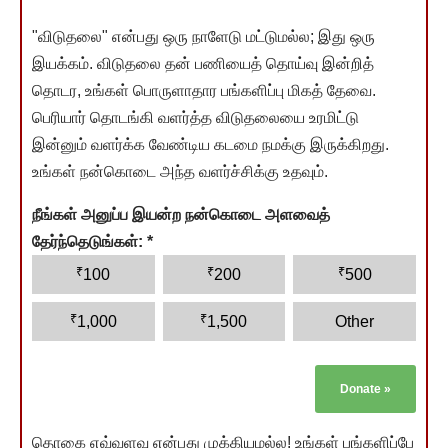
"விடுதலை" என்பது ஒரு நாளேடு மட்டுமல்ல; இது ஒரு
இயக்கம். விடுதலை தன் பணியைத் தொய்வு இன்றித்
தொடர, உங்கள் பொருளாதார பங்களிப்பு மிகத் தேவை.
பெரியார் தொடங்கி வளர்த்த விடுதலையை உரமிட்டு
இன்னும் வளர்க்க வேண்டிய கடமை நமக்கு இருக்கிறது.
உங்கள் நன்கொடை அந்த வளர்ச்சிக்கு உதவும்.
நீங்கள் அனுப்ப இயன்ற நன்கொடை அளவைத்
தேர்ந்தெடுங்கள்:
*
₹
₹
₹
100
200
500
₹
₹
1,000
1,500
Other
Donate
»
தொகை எவ்வளவு என்பது முக்கியமல்ல! உங்கள் பங்களிப்பே