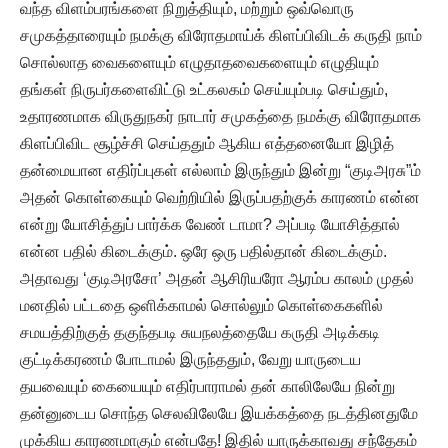
வந்த விளம்பரங்களை நிறுத்தியும், மற்றும் ஒவ்வொரு
சமுகத்தாரையும் நமக்கு விரோதமாய்க் கிளப்பிவிடக் கருதி நாம்
சொல்லாத வைகளையும் எழுதாதவைகளையும் எழுதியும்
தங்கள் நிருபர்களைவிட்டு உட்கலகம் செய்யும்படி செய்தும்,
உதாரணமாக விருதுநகர் நாடார் சமுகத்தை நமக்கு விரோதமாக
கிளப்பிவிட சூழ்ச்சி செய்ததும் ஆகிய எத்தனையோ இழித்
தன்மையான எதிர்ப்புகள் எல்லாம் இருந்தும் இன்று “குடிஅரசு”ம்
அதன் கொள்கையும் வெற்றியில் இருப்பதற்குக் காரணம் என்ன
என்று யோசித்துப் பார்க்க வேண் டாமா? அப்படி யோசித்தால்
என்ன பதில் கிடைக்கும். ஒரே ஒரு பதில்தான் கிடைக்கும்.
அதாவது ‘குடிஅரசோ’ அதன் ஆசிரியரோ ஆரம்ப காலம் முதல்
மனதில் பட்டதை ஒளிக்காமல் சொல்லும் கொள்கைகளில்
சமயத்திற்குத் தகுந்தபடி சுயநலத்தையே கருதி அடிக்கடி
குட்டிக்கரணம் போடாமல் இருந்ததும், வேறு யாருடைய
தயவையும் கையையும் எதிர்பாராமல் தன் காலிலேயே நின்று
தன்னுடைய சொந்த செலவிலேயே இயக்கத்தை நடத்தினதுமே
முக்கிய காரணமாகும் என்பதே! இதில் யாருக்காவது சந்தேகம்