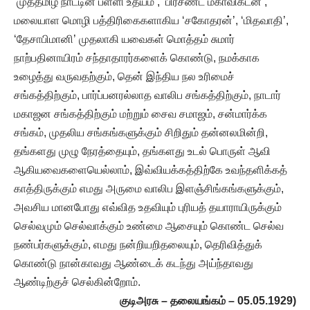
‘முத்தமிழ் நாட்டின் பள்ளி உதயம்’, ‘பிரசண்ட மகாவிகடன்’,
மலையாள மொழி பத்திரிகைகளாகிய ‘சகோதரன்’, ‘மிதவாதி’,
‘தேசாபிமானி’ முதலாகி யவைகள் மொத்தம் சுமார்
நாற்பதினாயிரம் சந்தாதாரர்களைக் கொண்டு, நமக்காக
உழைத்து வருவதற்கும், தென் இந்திய நல உரிமைச்
சங்கத்திற்கும், பார்ப்பனரல்லாத வாலிப சங்கத்திற்கும், நாடார்
மகாஜன சங்கத்திற்கும் மற்றும் சைவ சமாஜம், சன்மார்க்க
சங்கம், முதலிய சங்கங்களுக்கும் சிறிதும் தன்னலமின்றி,
தங்களது முழு நேரத்தையும், தங்களது உடல் பொருள் ஆவி
ஆகியவைகளையெல்லாம், இவ்வியக்கத்திற்கே உவந்தளிக்கத்
காத்திருக்கும் எமது அருமை வாலிப இளஞ்சிங்கங்களுக்கும்,
அவசிய மானபோது எவ்வித உதவியும் புரியத் தயாராயிருக்கும்
செல்வமும் செல்வாக்கும் உண்மை ஆசையும் கொண்ட செல்வ
நண்பர்களுக்கும், எமது நன்றியறிதலையும், தெரிவித்துக்
கொண்டு நான்காவது ஆண்டைக் கடந்து அய்ந்தாவது
ஆண்டிற்குச் செல்கின்றோம்.
குடிஅரசு – தலையங்கம் – 05.05.1929)