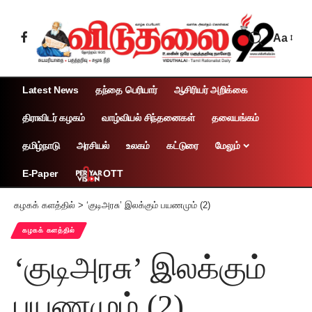
Aa
Latest News
தந்தை பெரியார்
ஆசிரியர் அறிக்கை
திராவிடர் கழகம்
வாழ்வியல் சிந்தனைகள்
தலையங்கம்
தமிழ்நாடு
அரசியல்
உலகம்
கட்டுரை
மேலும்
OTT
E-Paper
கழகக் களத்தில்
>
‘குடிஅரசு’ இலக்கும் பயணமும் (2)
கழகக் களத்தில்
‘குடிஅரசு’ இலக்கும்
பயணமும் (2)