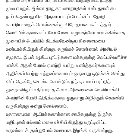
நாட்டில் அரசியலின் பேரால் மாகாண மாநாடு கூட நடத்த
முடியாமலும், ஜில்லா தாலுகா மகாநாடுகள் என்பதுகள் கூட
நடப்பதென்பது மிக அருமையாயும் போய்விட்ட தோடு
சுயமரியாதைக் கொள்கைக்கு விரோதமான கூட்டத்தார்
வெளியில் தலைகாட்டவோ மேடை ஏறுவதற்கோ லாயக்கில்லாத
முறையில் அடங்கிக் கிடக்கவேண்டிய நிலைமையை
உண்டாக்கியிருக் கின்றது. சுருங்கச் சொன்னால் அரசியல்
சமுதாய இயல் ஆகிய புரட்டுகளை மக்களுக்கு வெட்டவெளிச்ச
மாக்கி அதன் பேரால் ஏமாற்றி வயிறு வளர்த்தவர்களையும்
ஆதிக்கம் பெற்று வந்தவர்களையும் ஒருவாறு ஒடுங்கச் செய்து
விட்டதென்றே சொல்ல வேண்டும். நிற்க, சமயப் புரட்டுத்
துறைகளிலும் எதிர்பாராத அளவு அவைகளை வெளியாக்கி
அவற்றின் போலி ஆதிக்கத்தை ஒருவாறு அழித்துக் கொண்டு
வருகின்றது என்று சொல்லலாம்.
உதாரணமாக, ஆயிரக்கணக்கான சாமிகளுக்கு இருந்த
மதிப்புகள் எல்லாம் மலை உச்சியிலிருந்து உருட்டிவிட்ட
உருண்டைக் குன்றுபோல் வேகமாக இறங்கி வருகின்றது.