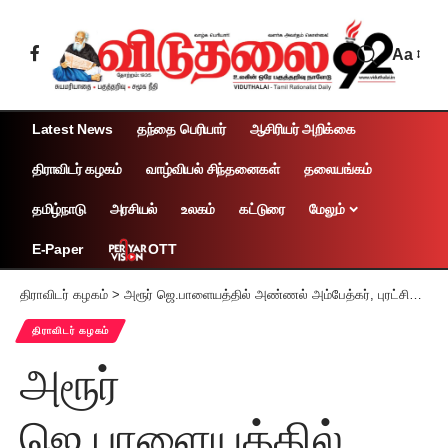
Aa
Latest News
தந்தை பெரியார்
ஆசிரியர் அறிக்கை
திராவிடர் கழகம்
வாழ்வியல் சிந்தனைகள்
தலையங்கம்
தமிழ்நாடு
அரசியல்
உலகம்
கட்டுரை
மேலும்
OTT
E-Paper
திராவிடர் கழகம்
>
அரூர் ஜெ.பாளையத்தில் அண்ணல் அம்பேத்கர், புரட்சிக்கவிஞர் விழா 60க்கும் மேற்பட்ட மாணவ, மாணவிகள் பங்கேற்பு
திராவிடர் கழகம்
அரூர்
ஜெ.பாளையத்தில்