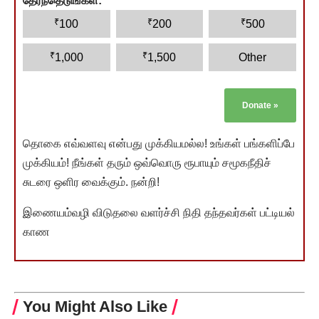
தேர்ந்தெடுங்கள்:
*
₹
₹
₹
100
200
500
₹
₹
1,000
1,500
Other
Donate
»
தொகை எவ்வளவு என்பது முக்கியமல்ல! உங்கள் பங்களிப்பே
முக்கியம்! நீங்கள் தரும் ஒவ்வொரு ரூபாயும் சமூகநீதிச்
சுடரை ஒளிர வைக்கும். நன்றி!
இணையம்வழி விடுதலை வளர்ச்சி நிதி தந்தவர்கள் பட்டியல்
காண
You Might Also Like