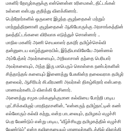
மகளிர் தோழர்களுக்கு என்னென்ன உரிமைகள், திட்டங்கள்
உள்ளன என்பது குறித்து விளக்கினார்.
பெற்றோர்களில் ஒருவரை இழந்த குழந்தைகள் மற்றும்
மாற்றுத்திறனாளி குழந்தைகள் ஆகியோருக்கு அரசாங்கத்தின்
நலத்திட்டங்களை விரிவாக எடுத்துச் சொன்னார் ..
மாநில மகளிர் அணி செயலாளர் தகடூர் தமிழ்ச்செல்வி
தன்னுடைய வாழ்த்துரையில், இந்தியாவிலேயே அண்ணல்
அம்பேத்கர் அவர்களையும், அறிவாசான் தந்தை பெரியார்
அவர்களையும், அந்த இரு மாபெரும் கொள்கை நண்பர்களின்
சித்தாந்தங் களையும் இணைத்து பேசுகின்ற தலைவராக தமிழர்
தலைவர், ஆசிரியர் கி.வீரமணி அவர்கள் திகழ்கிறார் என்பதை
மாணவர்களிடம் விளக்கி பேசினார்.
அனைத்து சமூக மக்களுக்குமான கல்வியை போற்றி பாடிய
புரட்சிக்கவிஞர் பாரதிதாசனின், “என்னருந் தமிழ்நாட்டின் கண்
எல்லோரும் கல்வி கற்று, என்ற பாடலையும், தமிழகம் எழுச்சி
பெற வேண்டும் என்று பாடிய, “வீழ்ச்சியுறு தமிழகத்தில் எழுச்சி
வேண்டும்” என்ற கவிதையையும் மாணவர்களிடத்தில் விளக்கி