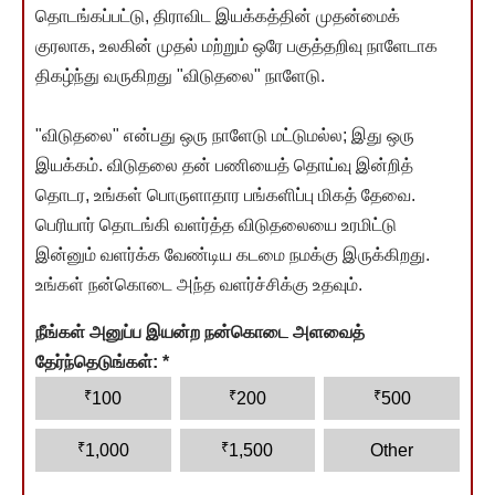
தொடங்கப்பட்டு, திராவிட இயக்கத்தின் முதன்மைக்
குரலாக, உலகின் முதல் மற்றும் ஒரே பகுத்தறிவு நாளேடாக
திகழ்ந்து வருகிறது "விடுதலை" நாளேடு.
"விடுதலை" என்பது ஒரு நாளேடு மட்டுமல்ல; இது ஒரு
இயக்கம். விடுதலை தன் பணியைத் தொய்வு இன்றித்
தொடர, உங்கள் பொருளாதார பங்களிப்பு மிகத் தேவை.
பெரியார் தொடங்கி வளர்த்த விடுதலையை உரமிட்டு
இன்னும் வளர்க்க வேண்டிய கடமை நமக்கு இருக்கிறது.
உங்கள் நன்கொடை அந்த வளர்ச்சிக்கு உதவும்.
நீங்கள் அனுப்ப இயன்ற நன்கொடை அளவைத்
தேர்ந்தெடுங்கள்:
*
₹
₹
₹
100
200
500
₹
₹
1,000
1,500
Other