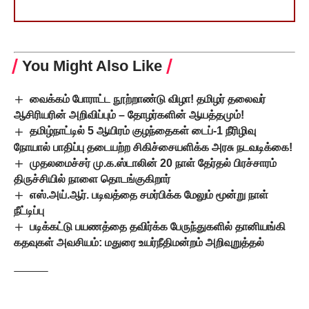
You Might Also Like
வைக்கம் போராட்ட நூற்றாண்டு விழா! தமிழர் தலைவர்
ஆசிரியரின் அறிவிப்பும் – தோழர்களின் ஆயத்தமும்!
தமிழ்நாட்டில் 5 ஆயிரம் குழந்தைகள் டைப்-1 நீரிழிவு
நோயால் பாதிப்பு தடையற்ற சிகிச்சையளிக்க அரசு நடவடிக்கை!
முதலமைச்சர் மு.க.ஸ்டாலின் 20 நாள் தேர்தல் பிரச்சாரம்
திருச்சியில் நாளை தொடங்குகிறார்
எஸ்.அய்.ஆர். படிவத்தை சமர்பிக்க மேலும் மூன்று நாள்
நீட்டிப்பு
படிக்கட்டு பயணத்தை தவிர்க்க பேருந்துகளில் தானியங்கி
கதவுகள் அவசியம்: மதுரை உயர்நீதிமன்றம் அறிவுறுத்தல்
TAGGED:
ஊரக வளர்ச்சி
கூட்டுறவு