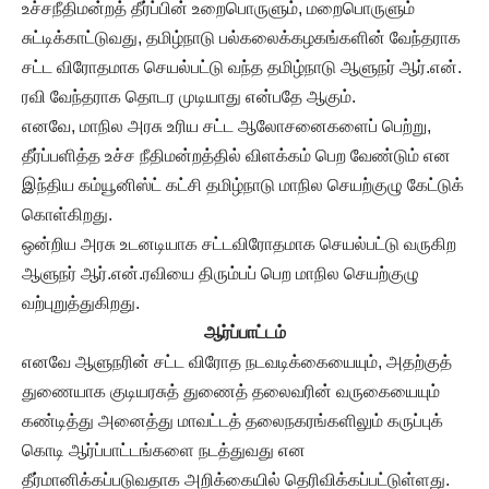
உச்சநீதிமன்றத் தீர்ப்பின் உறைபொருளும், மறைபொருளும்
சுட்டிக்காட்டுவது, தமிழ்நாடு பல்கலைக்கழகங்களின் வேந்தராக
சட்ட விரோதமாக செயல்பட்டு வந்த தமிழ்நாடு ஆளுநர் ஆர்.என்.
ரவி வேந்தராக தொடர முடியாது என்பதே ஆகும்.
எனவே, மாநில அரசு உரிய சட்ட ஆலோசனைகளைப் பெற்று,
தீர்ப்பளித்த உச்ச நீதிமன்றத்தில் விளக்கம் பெற வேண்டும் என
இந்திய கம்யூனிஸ்ட் கட்சி தமிழ்நாடு மாநில செயற்குழு கேட்டுக்
கொள்கிறது.
ஒன்றிய அரசு உடனடியாக சட்டவிரோதமாக செயல்பட்டு வருகிற
ஆளுநர் ஆர்.என்.ரவியை திரும்பப் பெற மாநில செயற்குழு
வற்புறுத்துகிறது.
ஆர்ப்பாட்டம்
எனவே ஆளுநரின் சட்ட விரோத நடவடிக்கையையும், அதற்குத்
துணையாக குடியரசுத் துணைத் தலைவரின் வருகையையும்
கண்டித்து அனைத்து மாவட்டத் தலைநகரங்களிலும் கருப்புக்
கொடி ஆர்ப்பாட்டங்களை நடத்துவது என
தீர்மானிக்கப்படுவதாக அறிக்கையில் தெரிவிக்கப்பட்டுள்ளது.