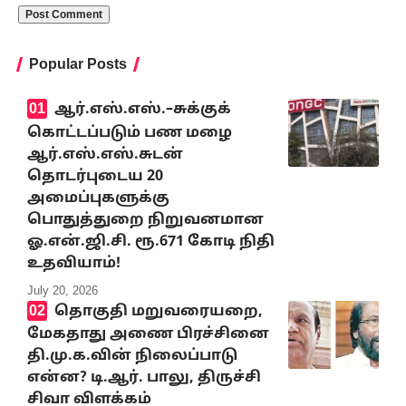
Popular Posts
ஆர்.எஸ்.எஸ்.–சுக்குக்
கொட்டப்படும் பண மழை
ஆர்.எஸ்.எஸ்.சுடன்
தொடர்புடைய 20
அமைப்புகளுக்கு
பொதுத்துறை நிறுவனமான
ஓ.என்.ஜி.சி. ரூ.671 கோடி நிதி
உதவியாம்!
July 20, 2026
தொகுதி மறுவரையறை,
மேகதாது அணை பிரச்சினை
தி.மு.க.வின் நிலைப்பாடு
என்ன? டி.ஆர். பாலு, திருச்சி
சிவா விளக்கம்