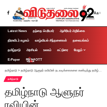
Aa
Latest News
தந்தை பெரியார்
ஆசிரியர் அறிக்கை
திராவிடர் கழகம்
வாழ்வியல் சிந்தனைகள்
தலையங்கம்
தமிழ்நாடு
அரசியல்
உலகம்
கட்டுரை
மேலும்
OTT
E-Paper
தமிழ்நாடு
>
தமிழ்நாடு ஆளுநர் ரவியின் நடவடிக்கைகளை கண்டித்து தமிழ்நாடு முழுதும் ஏப்ரல் 25இல் கருப்புக்கொடி ஆர்ப்பாட்டம் இந்திய கம்யூனிஸ்ட் கட்சி அறிவிப்பு
தமிழ்நாடு
தமிழ்நாடு ஆளுநர்
ரவியின்