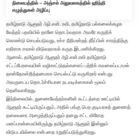
நிலையத்தில் – அஞ்சல் அலுவலகத்தில் ஹிந்தி
எழுத்துகள் அழிப்பு
தமிழ்நாடு ஆளுநர் ஆர்.என். ரவி, தமிழ்நாடு பல்கலைக்கழக
வேந்தர் பதவியில் தானே தொடர்வதாக அவரே கருதிக்
கொண்டு செயல்படுவது, உச்ச நீதிமன்றத் தீர்ப்பின் சாரத்திற்கு
எதிராக சவால் விடுவதாகக் கருத இடமளிக்கிறது.
ஆனால், தமிழ்நாடு ஆளுநர் ஆர்.என்.ரவி தமிழ்நாடு
சட்டப்பேரவையின் வழிகாட்டுதல்களைப் பற்றிக் கவலைப்படாமல்
தான்தோன்றித்தனமாக செயல்பட்டு வருகிறார் என்பது
அவருடைய தொடர்ச்சியான நடவடிக்கைகள் மூலம்
தெளிவாகிறது.
இந்நிலையில், துணைவேந்தர்களின் கூட்டத்தை ஊட்டியில்
ஆளுநர் கூட்டியிருப்பதும், அதில் பங்கு பெற குடியரசுத் துணைத்
தலைவரை அழைத்திருப்பதும் தனது சட்ட விரோத
மனப்பான்மையிலிருந்து தமிழ்நாடு ஆளுநர் இன்னும்
விடுபடவில்லை என்பதை உறுதிப்படுத்துகிறது.