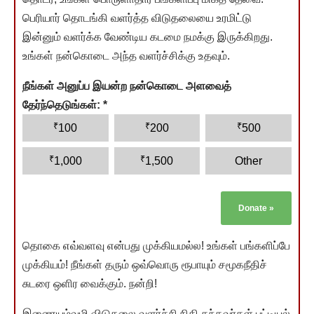
பெரியார் தொடங்கி வளர்த்த விடுதலையை உரமிட்டு
இன்னும் வளர்க்க வேண்டிய கடமை நமக்கு இருக்கிறது.
உங்கள் நன்கொடை அந்த வளர்ச்சிக்கு உதவும்.
நீங்கள் அனுப்ப இயன்ற நன்கொடை அளவைத்
தேர்ந்தெடுங்கள்:
*
₹
₹
₹
100
200
500
₹
₹
1,000
1,500
Other
Donate
»
தொகை எவ்வளவு என்பது முக்கியமல்ல! உங்கள் பங்களிப்பே
முக்கியம்! நீங்கள் தரும் ஒவ்வொரு ரூபாயும் சமூகநீதிச்
சுடரை ஒளிர வைக்கும். நன்றி!
இணையம்வழி விடுதலை வளர்ச்சி நிதி தந்தவர்கள் பட்டியல்