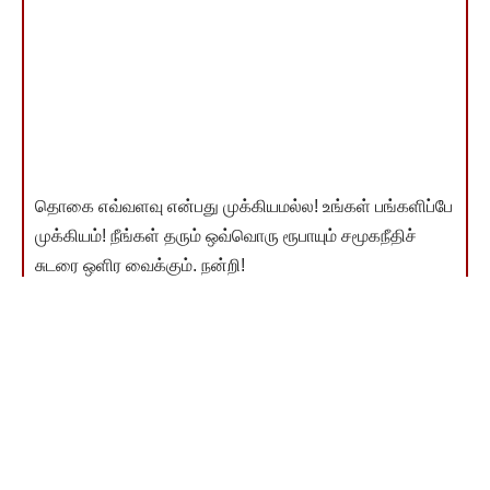
தொகை எவ்வளவு என்பது முக்கியமல்ல! உங்கள் பங்களிப்பே
முக்கியம்! நீங்கள் தரும் ஒவ்வொரு ரூபாயும் சமூகநீதிச்
சுடரை ஒளிர வைக்கும். நன்றி!
இணையம்வழி விடுதலை வளர்ச்சி நிதி தந்தவர்கள் பட்டியல்
காண
You Might Also Like