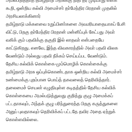
அமல்படுத்தாத தமிழ்நாடு அரசுக்கு நிதி தர முடியாது எனக்
கூறி, ஒன்றிய கல்வி அமைச்சா் தா்மேந்திர பிரதான் முதலில்
அரசியலாக்கினார்
தமிழ்நாடு மக்களவை உறுப்பினா்களை அவமரியாதையாகப் பேசி
விட்டு, பிறகு தா்மேந்திர பிரதான் மன்னிப்புக் கேட்பது அவா்
வகிக் கும் பதவிக்கு தகுதி இல் லாதவா் என்பதையே
காட்டுகிறது. எனவே, இந்த விவகாரத்தில் அவா் பதவி விலக
வேண்டும் அல்லது பதவி நீக்கம் செய்யப்பட வேண்டும்.
தேசிய கல்விக் கொள்கை-மும்மொழிக் கொள்கைக்கு
தமிழ்நாடு அரசு ஒப்புக்கொண்டதாக ஒன்றிய கல்வி அமைச்சா்
உண்மைக்கு புறம்பான பொய்த் தகவலைத் தெரிவித்தார்.
தலைமைச் செயலா் எழுதியுள்ள கடிதத்தில் தேசிய கல்விக்
கொள்கையை அமல்படுத்துவது குறித்து குழு அமைக்கப்
பட்டதாகவும், அந்தக் குழு பரிந்துரைத்த பிறகு கருத்துகளை
அனுப் புவதாகவும் தெரிவிக்கப் பட்டதே தவிர அதை ஏற்றுக்
கொள்ளவில்லை.