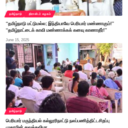
தமிழ்நாடு
திராவிடர் கழகம்
‘‘தமிழ்நாடு மட்டுமல்ல; இந்தியாவே பெரியார் மண்ணாகும்!’’
‘‘தமிழ்நாட்டைக் காவி மண்ணாக்கக் கனவு காணாதீர்!’’
June 15, 2025
தமிழ்நாடு
பெரியார் மருந்தியல் கல்லூரிநாட்டு நலப்பணித்திட்டசிறப்பு
முகாமின் துவக்கவிழா