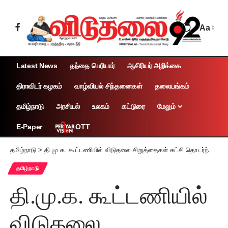
Aa
Latest News
தந்தை பெரியார்
ஆசிரியர் அறிக்கை
திராவிடர் கழகம்
வாழ்வியல் சிந்தனைகள்
தலையங்கம்
தமிழ்நாடு
அரசியல்
உலகம்
கட்டுரை
மேலும்
OTT
E-Paper
தமிழ்நாடு
>
தி.மு.க. கூட்டணியில் விடுதலை சிறுத்தைகள் கட்சி தொடர்ந்து நீடிக்கும் தொல். திருமாவளவன் திட்டவட்டம்
தமிழ்நாடு
தி.மு.க. கூட்டணியில்
விடுதலை