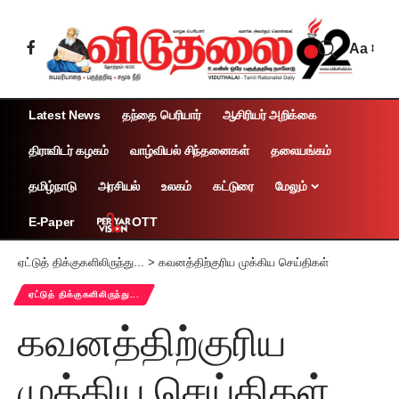
Aa
Latest News
தந்தை பெரியார்
ஆசிரியர் அறிக்கை
திராவிடர் கழகம்
வாழ்வியல் சிந்தனைகள்
தலையங்கம்
தமிழ்நாடு
அரசியல்
உலகம்
கட்டுரை
மேலும்
OTT
E-Paper
ஏட்டுத் திக்குகளிலிருந்து...
>
கவனத்திற்குரிய முக்கிய செய்திகள்
ஏட்டுத் திக்குகளிலிருந்து...
கவனத்திற்குரிய
முக்கிய செய்திகள்