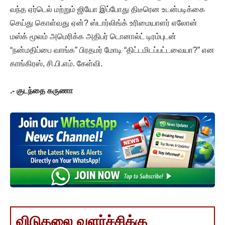
வந்த ஏர்டெல் மற்றும் ஜியோ இப்போது திடீரென உடன்படிக்கை
செய்து கொள்வது ஏன்? ஸ்டார்லிங்க் உரிமையாளர் எலோன்
மஸ்க் மூலம் அமெரிக்க அதிபர் டொனால்ட் டிரம்புடன்
“நன்மதிப்பை வாங்க” பிரதமர் மோடி “திட்டமிடப்பட்டவையா?” என
காங்கிரஸ், சி.பி.எம். கேள்வி.
.- குடந்தை கருணா
விடுதலை வளர்ச்சிக்கு