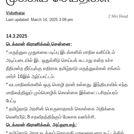
Viduthalai
2 Min Read
Last updated: March 14, 2025 3:09 pm
14.3.2025
டெக்கான் கிரானிக்கல்,சென்னை:
* மருத்துவ முதுகலை படிப்பு இடங்களில் மாநில வசிப்பிடம்
அடிப்படையில் இட ஒதுக்கீடு செய்யக் கூடாது என்ற உச்ச
நீதிமன்ற தீர்ப்புக்கு எதிராக தமிழ்நாடு மருத்துவர்கள் சங்கம்
மார்ச் 16இல் ஆர்ப்பாட்டம்.
* வடமாநிலங்களில் ஒரு மொழி தான் உள்ளது. இந்தியாவில் எந்த
மாநிலத்திலும் மும்மொழிக் கொள்கை இல்லை: ப.சிதம்பரம்
பேட்டி
* தமிழ்நாடு அரசின் பொருளாதாரக் கொள்கை அறிக்கை
வெளியீடு; 8 சதவீதத்திற்கும் மேலாக வளர்ச்சி.
டெக்கான் கிரானிக்கல், அய்தராபாத்:
* தமிழ்நாடு அரசு நடத்தும் தொகுதி மறுவரையறை கூட்டத்தில்