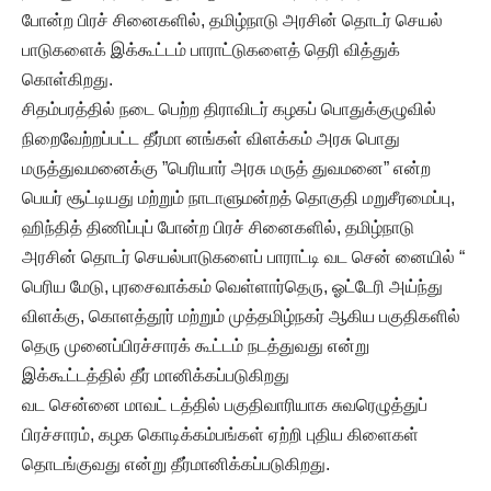
போன்ற பிரச் சினைகளில், தமிழ்நாடு அரசின் தொடர் செயல்
பாடுகளைக் இக்கூட்டம் பாராட்டுகளைத் தெரி வித்துக்
கொள்கிறது.
சிதம்பரத்தில் நடை பெற்ற திராவிடர் கழகப் பொதுக்குழுவில்
நிறைவேற்றப்பட்ட தீர்மா னங்கள் விளக்கம் அரசு பொது
மருத்துவமனைக்கு ”பெரியார் அரசு மருத் துவமனை” என்ற
பெயர் சூட்டியது மற்றும் நாடாளுமன்றத் தொகுதி மறுசீரமைப்பு,
ஹிந்தித் திணிப்புப் போன்ற பிரச் சினைகளில், தமிழ்நாடு
அரசின் தொடர் செயல்பாடுகளைப் பாராட்டி வட சென் னையில் “
பெரிய மேடு, புரசைவாக்கம் வெள்ளார்தெரு, ஓட்டேரி அய்ந்து
விளக்கு, கொளத்தூர் மற்றும் முத்தமிழ்நகர் ஆகிய பகுதிகளில்
தெரு முனைப்பிரச்சாரக் கூட்டம் நடத்துவது என்று
இக்கூட்டத்தில் தீர் மானிக்கப்படுகிறது
வட சென்னை மாவட் டத்தில் பகுதிவாரியாக சுவரெழுத்துப்
பிரச்சாரம், கழக கொடிக்கம்பங்கள் ஏற்றி புதிய கிளைகள்
தொடங்குவது என்று தீர்மானிக்கப்படுகிறது.