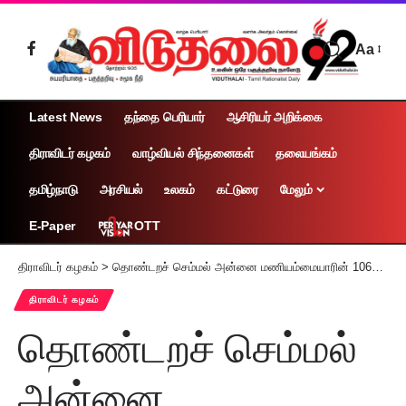
Aa
Latest News
தந்தை பெரியார்
ஆசிரியர் அறிக்கை
திராவிடர் கழகம்
வாழ்வியல் சிந்தனைகள்
தலையங்கம்
தமிழ்நாடு
அரசியல்
உலகம்
கட்டுரை
மேலும்
OTT
E-Paper
திராவிடர் கழகம்
>
தொண்டறச் செம்மல் அன்னை மணியம்மையாரின் 106ஆம் ஆண்டு பிறந்த நாள் – கழகத்தின் சார்பில் மரியாதை [சென்னை – 10.3.2025]
திராவிடர் கழகம்
தொண்டறச் செம்மல்
அன்னை