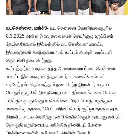
வடசென்னை, மார்ச்9-
வட சென்னை கொடுங்கையூரில்
8.3.2025 அன்று இரவு தலைமைச் செயற்குழு உறுப்பினர்
தே.செ.கோபால் இல்லத் தில் வட சென்னை மாவட்ட
இளைஞரணி கலந்துரையாடல் கூட்டம் கடவுள் மறுப்புடன்
தொடங்கி நடைபெற்றது.
கூட்டத்திற்கு வருகை தந்த அனைவரையும் வட சென்னை
மாவட்ட இளைஞரணித் தலைவர் வ.கலைச்செல்வன்
வரவேற்றார். சிதம்பரத்தில் நடைபெற்ற திராவிடர் கழகப்
பொதுக்குழுவில் நிறைவேற்றப்பட்ட தீர்மானங்களை செயல்
படுத்துவது குறித்தும், சென்னை அரசு பொது மருத்துவ
மணைக்கு தந்தை “ பெரியாரின்” பெயர் சூட்டியதற்காகவும்,
திராவிட மாடல் அரசிற்கு நன்றி தெரிவித்தும், நாடாளுமன்றத்
தொகுதி மறுசீரமைப்பு, ஹிந்தித் திணிப்புப் போன்ற
பிரச்சினைகளில், தமிழ்நாடு அரசின் தொடர்