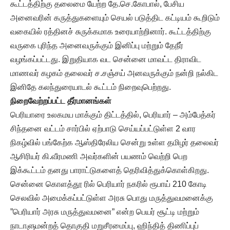
கூட்டத்திற்கு தலைமை யேற்ற தே.செ.கோபால், பேசிய
அனைவரின் கருத்துகளையும் செயல் படுத்திட கட்டியம் கூறிடும்
வகையில் ரத்தினச் சுருக்கமாக உரையாற்றினார். கூட்டத்திற்கு
வருகை புரிந்த அனைவருக்கும் இனிப்பு மற்றும் தேநீர்
வழங்கப்பட்டது. இறுதியாக வட சென்னை மாவட்ட திராவிட
மாணவர் கழகம் தலைவர் ச.சஞ்சய் அனவருக்கும் நன்றி நல்கிட
இனிதே கலந்துரையாடல் கூட்டம் நிறைவுபெற்றது.
நிறைவேற்றப்பட்ட தீர்மானங்கள்
பெரியாரை உலகமய மாக்கும் திட்டத்தில், பெரியார் – அம்பேத்கர்
சிந்தனை வட்டம் சார்பில் ஏற்பாடு செய்யப்பட்டுள்ள 2 வார
நிகழ்வில் பங்கேற்க ஆஸ்திரேலிய சென்று உள்ள தமிழர் தலைவர்
ஆசிரியர் கி.வீரமணி அவர்களின் பயணம் வெற்றி பெற
இக்கூட்டம் தனது பாராட்டுகளைத் தெரிவித்துக்கொள்கிறது.
சென்னை கொளத்தூ ரில் பெரியார் நகரில் ரூபாய் 210 கோடி
செலவில் அமைக்கப்பட்டுள்ள அரசு பொது மருத்துவமனைக்கு
”பெரியார் அரசு மருத்துவமனை” என்ற பெயர் சூட்டி மற்றும்
நாடாளுமன்றத் தொகுதி மறுசீரமைப்பு, ஹிந்தித் திணிப்புப்