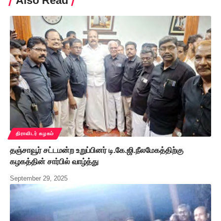
Also Read
திராவிடர் கழகம்
தஞ்சாவூர் சட்டமன்ற உறுப்பினர் டி.கே.ஜி.நீலமேகத்திற்கு
கழகத்தின் சார்பில் வாழ்த்து
September 29, 2025