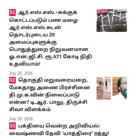
ஆர்.எஸ்.எஸ்.–சுக்குக்
கொட்டப்படும் பண மழை
ஆர்.எஸ்.எஸ்.சுடன்
தொடர்புடைய 20
அமைப்புகளுக்கு
பொதுத்துறை நிறுவனமான
ஓ.என்.ஜி.சி. ரூ.671 கோடி நிதி
உதவியாம்!
July 20, 2026
தொகுதி மறுவரையறை,
மேகதாது அணை பிரச்சினை
தி.மு.க.வின் நிலைப்பாடு
என்ன? டி.ஆர். பாலு, திருச்சி
சிவா விளக்கம்
July 20, 2026
பக்தியை வென்ற அறிவியல்:
வைஷ்ணவி தேவி ‘யாத்திரை’ ரத்து!