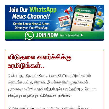
விடுதலை வளர்ச்சிக்கு
உரமிடுங்கள்..
அன்பார்ந்த தோழர்களே, தந்தை பெரியார் அவர்களால்
தொடங்கப்பட்டு, திராவிட இயக்கத்தின் முதன்மைக்
குரலாக, உலகின் முதல் மற்றும் ஒரே பகுத்தறிவு நாளேடாக
திகழ்ந்து வருகிறது "விடுதலை" நாளேடு.
"விடுதலை" என்பது ஒரு நாளேடு மட்டுமல்ல; இது ஒரு