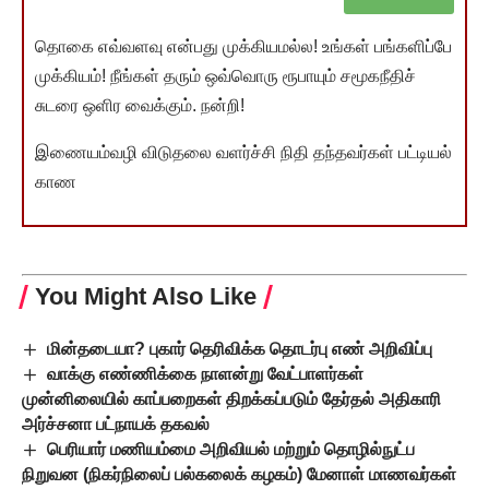
தொகை எவ்வளவு என்பது முக்கியமல்ல! உங்கள் பங்களிப்பே
முக்கியம்! நீங்கள் தரும் ஒவ்வொரு ரூபாயும் சமூகநீதிச்
சுடரை ஒளிர வைக்கும். நன்றி!
இணையம்வழி விடுதலை வளர்ச்சி நிதி தந்தவர்கள் பட்டியல்
காண
You Might Also Like
மின்தடையா? புகார் தெரிவிக்க தொடர்பு எண் அறிவிப்பு
வாக்கு எண்ணிக்கை நாளன்று வேட்பாளர்கள்
முன்னிலையில் காப்பறைகள் திறக்கப்படும் தேர்தல் அதிகாரி
அர்ச்சனா பட்நாயக் தகவல்
பெரியார் மணியம்மை அறிவியல் மற்றும் தொழில்நுட்ப
நிறுவன (நிகர்நிலைப் பல்கலைக் கழகம்) மேனாள் மாணவர்கள்