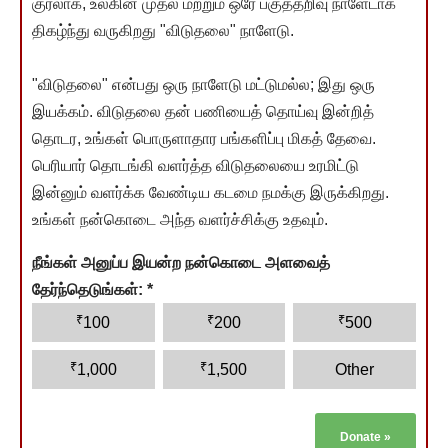
குரலாக, உலகின் முதல் மற்றும் ஒரே பகுத்தறிவு நாளேடாக
திகழ்ந்து வருகிறது "விடுதலை" நாளேடு.
"விடுதலை" என்பது ஒரு நாளேடு மட்டுமல்ல; இது ஒரு
இயக்கம். விடுதலை தன் பணியைத் தொய்வு இன்றித்
தொடர, உங்கள் பொருளாதார பங்களிப்பு மிகத் தேவை.
பெரியார் தொடங்கி வளர்த்த விடுதலையை உரமிட்டு
இன்னும் வளர்க்க வேண்டிய கடமை நமக்கு இருக்கிறது.
உங்கள் நன்கொடை அந்த வளர்ச்சிக்கு உதவும்.
நீங்கள் அனுப்ப இயன்ற நன்கொடை அளவைத்
தேர்ந்தெடுங்கள்:
*
₹
₹
₹
100
200
500
₹
₹
1,000
1,500
Other
Donate
»