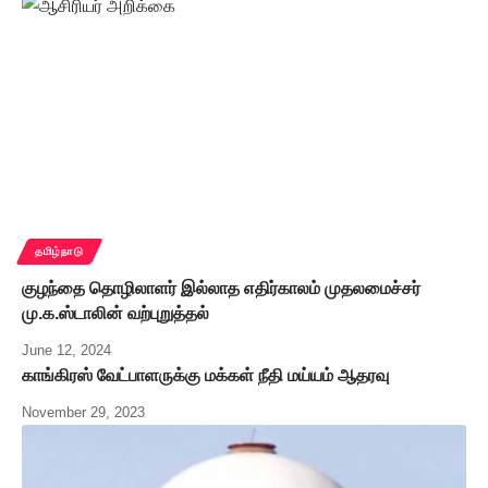
தமிழ்நாடு
குழந்தை தொழிலாளர் இல்லாத எதிர்காலம் முதலமைச்சர்
மு.க.ஸ்டாலின் வற்புறுத்தல்
June 12, 2024
காங்கிரஸ் வேட்பாளருக்கு மக்கள் நீதி மய்யம் ஆதரவு
November 29, 2023