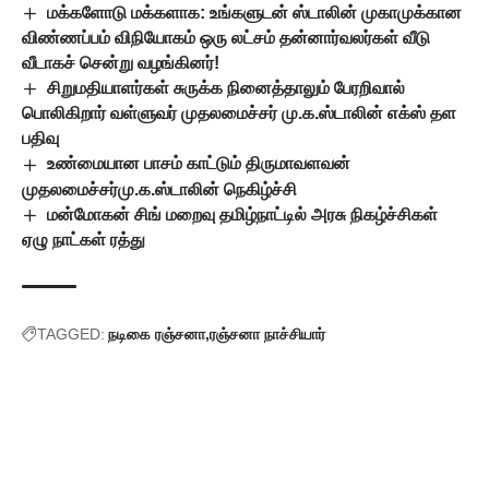
மக்களோடு மக்களாக: உங்களுடன் ஸ்டாலின் முகாமுக்கான
விண்ணப்பம் விநியோகம் ஒரு லட்சம் தன்னார்வலர்கள் வீடு
வீடாகச் சென்று வழங்கினர்!
சிறுமதியாளர்கள் சுருக்க நினைத்தாலும் பேரறிவால்
பொலிகிறார் வள்ளுவர் முதலமைச்சர் மு.க.ஸ்டாலின் எக்ஸ் தள
பதிவு
உண்மையான பாசம் காட்டும் திருமாவளவன்
முதலமைச்சர்மு.க.ஸ்டாலின் நெகிழ்ச்சி
மன்மோகன் சிங் மறைவு தமிழ்நாட்டில் அரசு நிகழ்ச்சிகள்
ஏழு நாட்கள் ரத்து
TAGGED:
நடிகை ரஞ்சனா
ரஞ்சனா நாச்சியார்
Leave a Comment