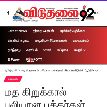
Aa
Latest News
தந்தை பெரியார்
ஆசிரியர் அறிக்கை
திராவிடர் கழகம்
வாழ்வியல் சிந்தனைகள்
தலையங்கம்
தமிழ்நாடு
அரசியல்
உலகம்
கட்டுரை
மேலும்
OTT
E-Paper
தமிழ்நாடு
>
மத கிறுக்கால் பலியான பக்தர்கள் சிவராத்திரியில் ஆற்றில் மூழ்கி 5 பக்தர்கள் பரிதாப மரணம்
தமிழ்நாடு
மத கிறுக்கால்
பலியான பக்தர்கள்