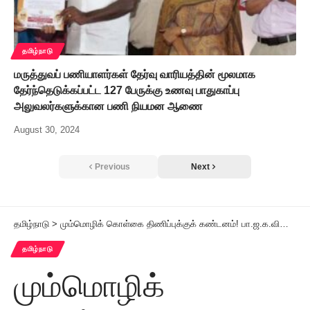
தமிழ்நாடு
மருத்துவப் பணியாளர்கள் தேர்வு வாரியத்தின் மூலமாக
தேர்ந்தெடுக்கப்பட்ட 127 பேருக்கு உணவு பாதுகாப்பு
அலுவலர்களுக்கான பணி நியமன ஆணை
August 30, 2024
Previous
Next
தமிழ்நாடு
>
மும்மொழிக் கொள்கை திணிப்புக்குக் கண்டனம்! பா.ஜ.க.வின் கலை, கலாச்சார பிரிவு மாநில செயலாளர் விலகல்
தமிழ்நாடு
மும்மொழிக்