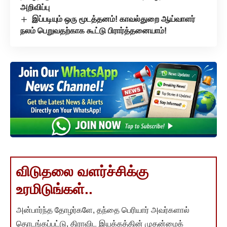
அறிவிப்பு
இப்படியும் ஒரு மூடத்தனம்! காவல்துறை ஆய்வாளர்
நலம் பெறுவதற்காக கூட்டு பிரார்த்தனையாம்!
விடுதலை வளர்ச்சிக்கு
உரமிடுங்கள்..
அன்பார்ந்த தோழர்களே, தந்தை பெரியார் அவர்களால்
தொடங்கப்பட்டு, திராவிட இயக்கத்தின் முதன்மைக்