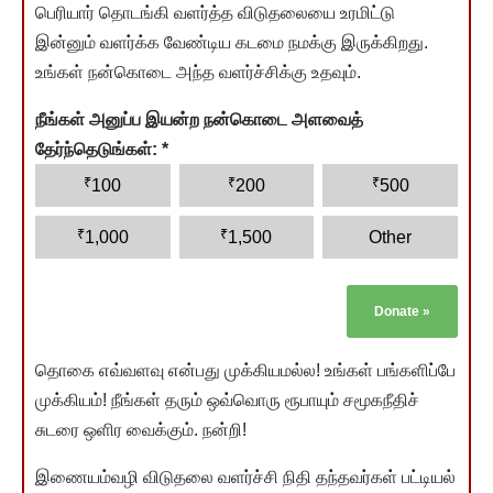
பெரியார் தொடங்கி வளர்த்த விடுதலையை உரமிட்டு
இன்னும் வளர்க்க வேண்டிய கடமை நமக்கு இருக்கிறது.
உங்கள் நன்கொடை அந்த வளர்ச்சிக்கு உதவும்.
நீங்கள் அனுப்ப இயன்ற நன்கொடை அளவைத்
தேர்ந்தெடுங்கள்:
*
₹
₹
₹
100
200
500
₹
₹
1,000
1,500
Other
Donate
»
தொகை எவ்வளவு என்பது முக்கியமல்ல! உங்கள் பங்களிப்பே
முக்கியம்! நீங்கள் தரும் ஒவ்வொரு ரூபாயும் சமூகநீதிச்
சுடரை ஒளிர வைக்கும். நன்றி!
இணையம்வழி விடுதலை வளர்ச்சி நிதி தந்தவர்கள் பட்டியல்