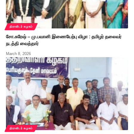
திராவிடர் கழகம்
சோ.சுரேஷ் – மு.பவானி இணையேற்பு விழா : தமிழர் தலைவர்
நடத்தி வைத்தார்
March 8, 2026
திராவிடர் கழகம்