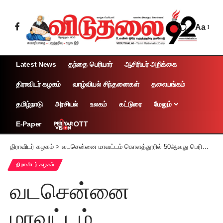
Aa
Latest News
தந்தை பெரியார்
ஆசிரியர் அறிக்கை
திராவிடர் கழகம்
வாழ்வியல் சிந்தனைகள்
தலையங்கம்
தமிழ்நாடு
அரசியல்
உலகம்
கட்டுரை
மேலும்
OTT
E-Paper
திராவிடர் கழகம்
>
வடசென்னை மாவட்டம் கொளத்தூரில் 50ஆவது பெரியாரியல் பயிற்சிப் பட்டறை எழுச்சியுடன் தொடங்கியது
திராவிடர் கழகம்
வடசென்னை
மாவட்டம்