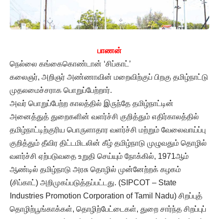
பாணன்
நெல்லை கங்கைகொண்டான் ‘சிப்காட்’
கலைஞர், அறிஞர் அண்ணாவின் மறைவிற்குப் பிறகு தமிழ்நாட்டு
முதலமைச்சராக பொறுப்பேற்றார்.
அவர் பொறுப்பேற்ற காலத்தில் இருந்தே தமிழ்நாட்டின்
அனைத்துத் துறைகளின் வளர்ச்சி குறித்தும் எதிர்காலத்தில்
தமிழ்நாட்டிற்குரிய பொருளாதார வளர்ச்சி மற்றும் வேலைவாய்ப்பு
குறித்தும் தீவிர திட்டமிடலின் கீழ் தமிழ்நாடு முழுவதும் தொழில்
வளர்ச்சி ஏற்படுவதை உறுதி செய்யும் நோக்கில், 1971ஆம்
ஆண்டில் தமிழ்நாடு அரசு தொழில் முன்னேற்றக் கழகம்
(சிப்காட்) அறிமுகப்படுத்தப்பட்டது. (SIPCOT – State
Industries Promotion Corporation of Tamil Nadu) சிறப்புத்
தொழிற்பூங்காக்கள், தொழிற்பேட்டைகள், துறை சார்ந்த சிறப்புப்