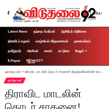
Aa
Latest News
தந்தை பெரியார்
ஆசிரியர் அறிக்கை
திராவிடர் கழகம்
வாழ்வியல் சிந்தனைகள்
தலையங்கம்
தமிழ்நாடு
அரசியல்
உலகம்
கட்டுரை
மேலும்
OTT
E-Paper
ஞாயிறு மலர்
>
திராவிட மாடலின் தொடர் சாதனை! திருநெல்வேலியின் வெற்றிக்கான முதலீடு: கங்கை கொண்டான் – சிப்காட்
ஞாயிறு மலர்
திராவிட மாடலின்
தொடர் சாதனை!