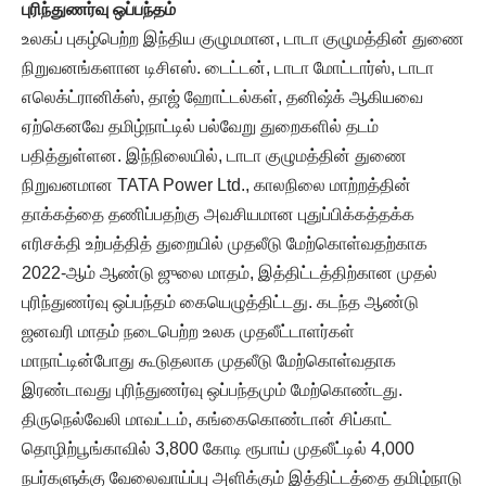
புரிந்துணர்வு ஒப்பந்தம்
உலகப் புகழ்பெற்ற இந்திய குழுமமான, டாடா குழுமத்தின் துணை
நிறுவனங்களான டிசிஎஸ். டைட்டன், டாடா மோட்டார்ஸ், டாடா
எலெக்ட்ரானிக்ஸ், தாஜ் ஹோட்டல்கள், தனிஷ்க் ஆகியவை
ஏற்கெனவே தமிழ்நாட்டில் பல்வேறு துறைகளில் தடம்
பதித்துள்ளன. இந்நிலையில், டாடா குழுமத்தின் துணை
நிறுவனமான TATA Power Ltd., காலநிலை மாற்றத்தின்
தாக்கத்தை தணிப்பதற்கு அவசியமான புதுப்பிக்கத்தக்க
எரிசக்தி உற்பத்தித் துறையில் முதலீடு மேற்கொள்வதற்காக
2022-ஆம் ஆண்டு ஜுலை மாதம், இத்திட்டத்திற்கான முதல்
புரிந்துணர்வு ஒப்பந்தம் கையெழுத்திட்டது. கடந்த ஆண்டு
ஜனவரி மாதம் நடைபெற்ற உலக முதலீட்டாளர்கள்
மாநாட்டின்போது கூடுதலாக முதலீடு மேற்கொள்வதாக
இரண்டாவது புரிந்துணர்வு ஒப்பந்தமும் மேற்கொண்டது.
திருநெல்வேலி மாவட்டம், கங்கைகொண்டான் சிப்காட்
தொழிற்பூங்காவில் 3,800 கோடி ரூபாய் முதலீட்டில் 4,000
நபர்களுக்கு வேலைவாய்ப்பு அளிக்கும் இத்திட்டத்தை தமிழ்நாடு