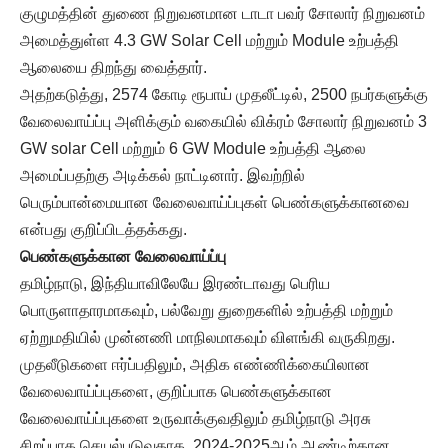
குழுமத்தின் துணை நிறுவனமான டாடா பவர் சோலார் நிறுவனம்
அமைத்துள்ள 4.3 GW Solar Cell மற்றும் Module உற்பத்தி
ஆலையை திறந்து வைத்தார்.
அதற்கடுத்து, 2574 கோடி ரூபாய் முதலீட்டில், 2500 நபர்களுக்கு
வேலைவாய்ப்பு அளிக்கும் வகையில் விக்ரம் சோலார் நிறுவனம் 3
GW solar Cell மற்றும் 6 GW Module உற்பத்தி ஆலை
அமைப்பதற்கு அடிக்கல் நாட்டினார். இவற்றில்
பெரும்பான்மையான வேலைவாய்ப்புகள் பெண்களுக்கானவை
என்பது குறிப்பிடத்தக்கது.
பெண்களுக்கான வேலைவாய்ப்பு
தமிழ்நாடு, இந்தியாவிலேயே இரண்டாவது பெரிய
பொருளாதாரமாகவும், பல்வேறு துறைகளில் உற்பத்தி மற்றும்
ஏற்றுமதியில் முன்னணி மாநிலமாகவும் விளங்கி வருகிறது.
முதலீடுகளை ஈர்ப்பதிலும், அதிக எண்ணிக்கையிலான
வேலைவாய்ப்புகளை, குறிப்பாக பெண்களுக்கான
வேலைவாய்ப்புகளை உருவாக்குவதிலும் தமிழ்நாடு அரசு
சிறப்பாக செயல்படுவதாக, 2024-2025ஆம் ஆண்டிற்கான