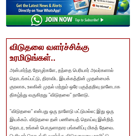
விடுதலை வளர்ச்சிக்கு
உரமிடுங்கள்..
அன்பார்ந்த தோழர்களே, தந்தை பெரியார் அவர்களால்
தொடங்கப்பட்டு, திராவிட இயக்கத்தின் முதன்மைக்
குரலாக, உலகின் முதல் மற்றும் ஒரே பகுத்தறிவு நாளேடாக
திகழ்ந்து வருகிறது "விடுதலை" நாளேடு.
"விடுதலை" என்பது ஒரு நாளேடு மட்டுமல்ல; இது ஒரு
இயக்கம். விடுதலை தன் பணியைத் தொய்வு இன்றித்
தொடர, உங்கள் பொருளாதார பங்களிப்பு மிகத் தேவை.
பெரியார் தொடங்கி வளர்த்த விடுதலையை உரமிட்டு