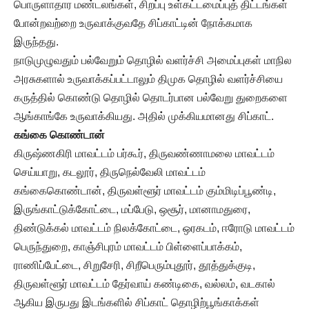
பொருளாதார மண்டலங்கள், சிறப்பு உள்கட்டமைப்புத் திட்டங்கள்
போன்றவற்றை உருவாக்குவதே சிப்காட்டின் நோக்கமாக
இருந்தது.
நாடுமுழுவதும் பல்வேறும் தொழில் வளர்ச்சி அமைப்புகள் மாநில
அரசுகளால் உருவாக்கப்பட்டாலும் திமுக தொழில் வளர்ச்சியை
கருத்தில் கொண்டு தொழில் தொடர்பான பல்வேறு துறைகளை
ஆங்காங்கே உருவாக்கியது. அதில் முக்கியமானது சிப்காட்.
கங்கை கொண்டான்
கிருஷ்ணகிரி மாவட்டம் பர்கூர், திருவண்ணாமலை மாவட்டம்
செய்யாறு, கடலூர், திருநெல்வேலி மாவட்டம்
கங்கைகொண்டான், திருவள்ளூர் மாவட்டம் கும்மிடிப்பூண்டி,
இருங்காட்டுக்கோட்டை, மப்பேடு, ஒசூர், மானாமதுரை,
திண்டுக்கல் மாவட்டம் நிலக்கோட்டை, ஒரகடம், ஈரோடு மாவட்டம்
பெருந்துறை, காஞ்சிபுரம் மாவட்டம் பிள்ளைப்பாக்கம்,
ராணிப்பேட்டை, சிறுசேரி, சிறீபெரும்புதூர், தூத்துக்குடி,
திருவள்ளூர் மாவட்டம் தேர்வாய் கண்டிகை, வல்லம், வடகால்
ஆகிய இருபது இடங்களில் சிப்காட் தொழிற்பூங்காக்கள்