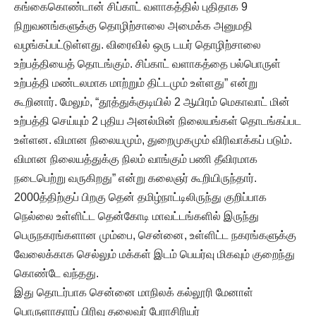
கங்கைகொண்டான் சிப்காட் வளாகத்தில் புதிதாக 9
நிறுவனங்களுக்கு தொழிற்சாலை அமைக்க அனுமதி
வழங்கப்பட்டுள்ளது. விரைவில் ஒரு டயர் தொழிற்சாலை
உற்பத்தியைத் தொடங்கும். சிப்காட் வளாகத்தை பல்பொருள்
உற்பத்தி மண்டலமாக மாற்றும் திட்டமும் உள்ளது” என்று
கூறினார். மேலும், “தூத்துக்குடியில் 2 ஆயிரம் மெகாவாட் மின்
உற்பத்தி செய்யும் 2 புதிய அனல்மின் நிலையங்கள் தொடங்கப்பட
உள்ளன. விமான நிலையமும், துறைமுகமும் விரிவாக்கப் படும்.
விமான நிலையத்துக்கு நிலம் வாங்கும் பணி தீவிரமாக
நடைபெற்று வருகிறது” என்று கலைஞர் கூறியிருந்தார்.
2000த்திற்குப் பிறகு தென் தமிழ்நாட்டிலிருந்து குறிப்பாக
நெல்லை உள்ளிட்ட தென்கோடி மாவட்டங்களில் இருந்து
பெருநகரங்களான மும்பை, சென்னை, உள்ளிட்ட நகரங்களுக்கு
வேலைக்காக செல்லும் மக்கள் இடம் பெயர்வு மிகவும் குறைந்து
கொண்டே வந்தது.
இது தொடர்பாக சென்னை மாநிலக் கல்லூரி மேனாள்
பொருளாதாரப் பிரிவு தலைவர் பேராசிரியர்