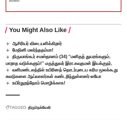
காண
You Might Also Like
ஆசிரியர் விடையளிக்கிறார்
மேதினி மலர்ந்ததம்மா!
திருவாங்கூர் சமஸ்தானம் (34) ‘‘மனிதத் துயரங்களும்,
மாறாத வடுக்களும்!’’ மருத்துவர் இரா.கவுதமன் இயக்குநர்,
வளிமண்டலத்தில் உயிரினத் தொடர்புடைய கரிம மூலக்கூறு
சுவடுகளை ஆய்வாளர்கள் கண்டறிந்துள்ளனர்-லயோ
உயிர்துறந்தோம் மொழிக்காக!
TAGGED:
திருநெல்வேலி