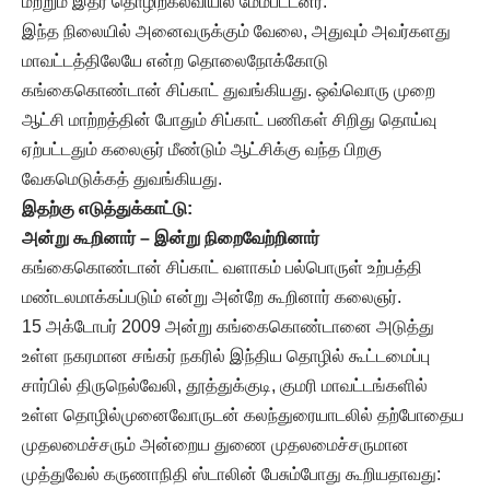
மற்றும் இதர தொழிற்கல்வியில் மேம்பட்டனர்.
இந்த நிலையில் அனைவருக்கும் வேலை, அதுவும் அவர்களது
மாவட்டத்திலேயே என்ற தொலைநோக்கோடு
கங்கைகொண்டான் சிப்காட் துவங்கியது. ஒவ்வொரு முறை
ஆட்சி மாற்றத்தின் போதும் சிப்காட் பணிகள் சிறிது தொய்வு
ஏற்பட்டதும் கலைஞர் மீண்டும் ஆட்சிக்கு வந்த பிறகு
வேகமெடுக்கத் துவங்கியது.
இதற்கு எடுத்துக்காட்டு:
அன்று கூறினார் – இன்று நிறைவேற்றினார்
கங்கைகொண்டான் சிப்காட் வளாகம் பல்பொருள் உற்பத்தி
மண்டலமாக்கப்படும் என்று அன்றே கூறினார் கலைஞர்.
15 அக்டோபர் 2009 அன்று கங்கைகொண்டானை அடுத்து
உள்ள நகரமான சங்கர் நகரில் இந்திய தொழில் கூட்டமைப்பு
சார்பில் திருநெல்வேலி, தூத்துக்குடி, குமரி மாவட்டங்களில்
உள்ள தொழில்முனைவோருடன் கலந்துரையாடலில் தற்போதைய
முதலமைச்சரும் அன்றைய துணை முதலமைச்சருமான
முத்துவேல் கருணாநிதி ஸ்டாலின் பேசும்போது கூறியதாவது: