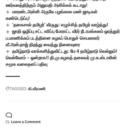
ஊர்வலத்திற்கும் அனுமதி அளிக்கக் கூடாது!
மாரண்டஅள்ளி அருகே பழங்கால மண் ஜாடிகள்
கண்டெடுப்பு!
‘தகைசால் தமிழர்’ விருது: எழுச்சித் தமிழர் வாழ்த்து!
ஜாதி ஒழிப்பு சட்ட எரிப்பு போராட்ட வீரர் நீடாமங்கலம் ஒரத்தூர்
ப.மாணிக்கம் படத்தினை கழகப் பொதுச் செயலாளர்
வீ.அன்புராஜ் திறந்து வைத்து நினைவுரை
தமிழ்நாடு வாக்களித்துவிட்டது: மே 4 தமிழ்நாடு வெல்லும்!
வெல்வோம் – ஒன்றாக!! தி.மு.கழகத் தலைவர் மு.க.ஸ்டாலின்
சமூக வலைதளப் பதிவு
TAGGED:
கி.வீரமணி
Leave a Comment