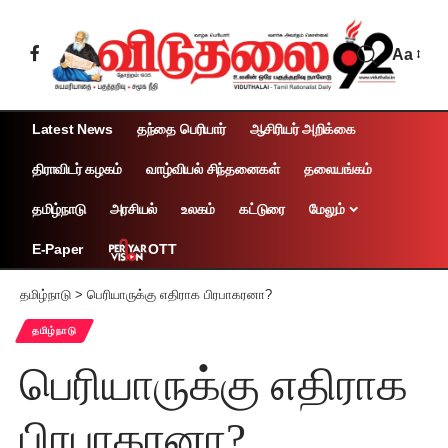
Aa
Latest News
தந்தை பெரியார்
ஆசிரியர் அறிக்கை
திராவிடர் கழகம்
வாழ்வியல் சிந்தனைகள்
தலையங்கம்
தமிழ்நாடு
அரசியல்
உலகம்
கட்டுரை
மேலும்
OTT
E-Paper
தமிழ்நாடு
>
பெரியாருக்கு எதிராக பிரபாகரனா?
தமிழ்நாடு
பெரியாருக்கு எதிராக
பிரபாகரனா?