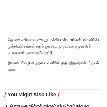
தொகை எவ்வளவு என்பது முக்கியமல்ல! உங்கள் பங்களிப்பே
முக்கியம்! நீங்கள் தரும் ஒவ்வொரு ரூபாயும் சமூகநீதிச்
சுடரை ஒளிர வைக்கும். நன்றி!
இணையம்வழி விடுதலை வளர்ச்சி நிதி தந்தவர்கள் பட்டியல்
காண
You Might Also Like
பொது அமைதிக்குக் குந்தகம் ஏற்படுத்தும் எந்த மத