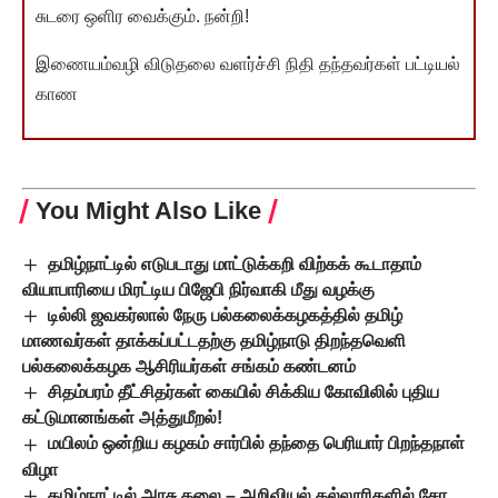
சுடரை ஒளிர வைக்கும். நன்றி!
இணையம்வழி விடுதலை வளர்ச்சி நிதி தந்தவர்கள் பட்டியல்
காண
You Might Also Like
தமிழ்நாட்டில் எடுபடாது மாட்டுக்கறி விற்கக் கூடாதாம்
வியாபாரியை மிரட்டிய பிஜேபி நிர்வாகி மீது வழக்கு
டில்லி ஜவகர்லால் நேரு பல்கலைக்கழகத்தில் தமிழ்
மாணவர்கள் தாக்கப்பட்டதற்கு தமிழ்நாடு திறந்தவெளி
பல்கலைக்கழக ஆசிரியர்கள் சங்கம் கண்டனம்
சிதம்பரம் தீட்சிதர்கள் கையில் சிக்கிய கோவிலில் புதிய
கட்டுமானங்கள் அத்துமீறல்!
மயிலம் ஒன்றிய கழகம் சார்பில் தந்தை பெரியார் பிறந்தநாள்
விழா
தமிழ்நாட்டில் அரசு கலை – அறிவியல் கல்லூரிகளில் சேர