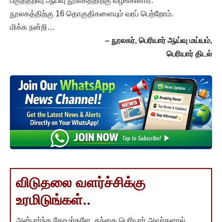
பகுத்தறிவு ஆய்வு நூலகத்திற்கு வழங்கினார்.
நூலகத்திற்கு 16 தொகுதிகளையும் வரப் பெற்றோம்.
மிக்க நன்றி…
– நூலகர், பெரியார் ஆய்வு மய்யம்,
பெரியார் திடல்
விடுதலை வளர்ச்சிக்கு
உரமிடுங்கள்..
அன்பார்ந்த தோழர்களே, தந்தை பெரியார் அவர்களால்