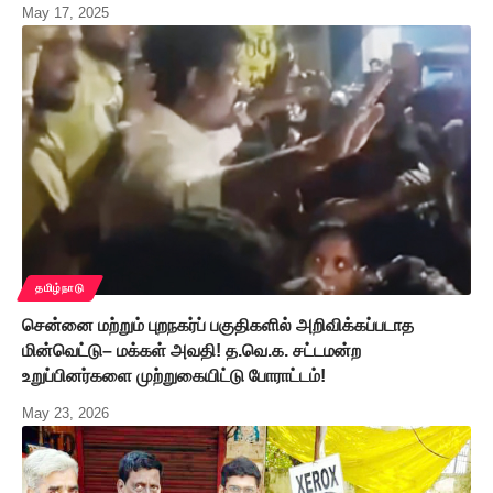
May 17, 2025
தமிழ்நாடு
சென்னை மற்றும் புறநகர்ப் பகுதிகளில் அறிவிக்கப்படாத
மின்வெட்டு– மக்கள் அவதி! த.வெ.க. சட்டமன்ற
உறுப்பினர்களை முற்றுகையிட்டு போராட்டம்!
May 23, 2026