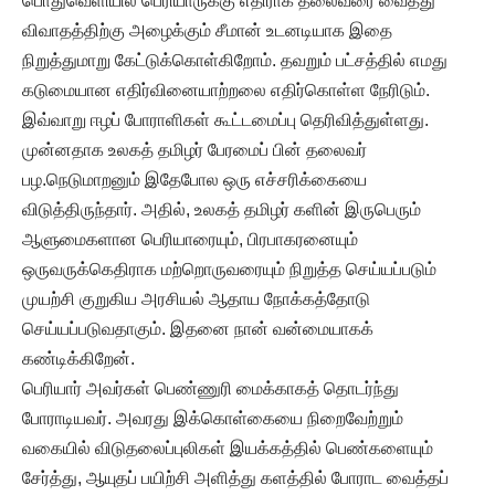
பொதுவெளியில் பெரியாருக்கு எதிராக தலைவரை வைத்து
விவாதத்திற்கு அழைக்கும் சீமான் உடனடியாக இதை
நிறுத்துமாறு கேட்டுக்கொள்கிறோம். தவறும் பட்சத்தில் எமது
கடுமையான எதிர்வினையாற்றலை எதிர்கொள்ள நேரிடும்.
இவ்வாறு ஈழப் போராளிகள் கூட்டமைப்பு தெரிவித்துள்ளது.
முன்னதாக உலகத் தமிழர் பேரமைப் பின் தலைவர்
பழ.நெடுமாறனும் இதேபோல ஒரு எச்சரிக்கையை
விடுத்திருந்தார். அதில், உலகத் தமிழர் களின் இருபெரும்
ஆளுமைகளான பெரியாரையும், பிரபாகரனையும்
ஒருவருக்கெதிராக மற்றொருவரையும் நிறுத்த செய்யப்படும்
முயற்சி குறுகிய அரசியல் ஆதாய நோக்கத்தோடு
செய்யப்படுவதாகும். இதனை நான் வன்மையாகக்
கண்டிக்கிறேன்.
பெரியார் அவர்கள் பெண்ணுரி மைக்காகத் தொடர்ந்து
போராடியவர். அவரது இக்கொள்கையை நிறைவேற்றும்
வகையில் விடுதலைப்புலிகள் இயக்கத்தில் பெண்களையும்
சேர்த்து, ஆயுதப் பயிற்சி அளித்து களத்தில் போராட வைத்தப்