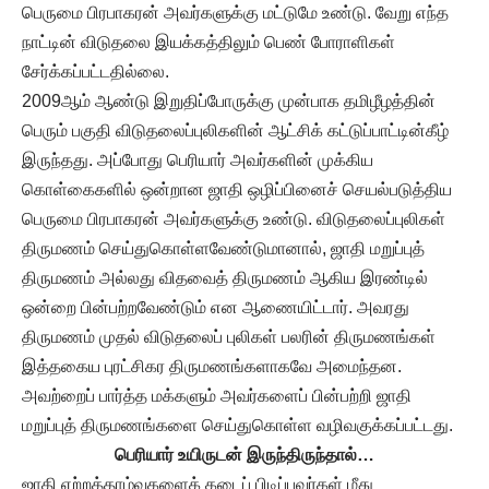
பெருமை பிரபாகரன் அவர்களுக்கு மட்டுமே உண்டு. வேறு எந்த
நாட்டின் விடுதலை இயக்கத்திலும் பெண் போராளிகள்
சேர்க்கப்பட்டதில்லை.
2009ஆம் ஆண்டு இறுதிப்போருக்கு முன்பாக தமிழீழத்தின்
பெரும் பகுதி விடுதலைப்புலிகளின் ஆட்சிக் கட்டுப்பாட்டின்கீழ்
இருந்தது. அப்போது பெரியார் அவர்களின் முக்கிய
கொள்கைகளில் ஒன்றான ஜாதி ஒழிப்பினைச் செயல்படுத்திய
பெருமை பிரபாகரன் அவர்களுக்கு உண்டு. விடுதலைப்புலிகள்
திருமணம் செய்துகொள்ளவேண்டுமானால், ஜாதி மறுப்புத்
திருமணம் அல்லது விதவைத் திருமணம் ஆகிய இரண்டில்
ஒன்றை பின்பற்றவேண்டும் என ஆணையிட்டார். அவரது
திருமணம் முதல் விடுதலைப் புலிகள் பலரின் திருமணங்கள்
இத்தகைய புரட்சிகர திருமணங்களாகவே அமைந்தன.
அவற்றைப் பார்த்த மக்களும் அவர்களைப் பின்பற்றி ஜாதி
மறுப்புத் திருமணங்களை செய்துகொள்ள வழிவகுக்கப்பட்டது.
பெரியார் உயிருடன் இருந்திருந்தால்…
ஜாதி ஏற்றத்தாழ்வுகளைக் கடைப் பிடிப்பவர்கள் மீது