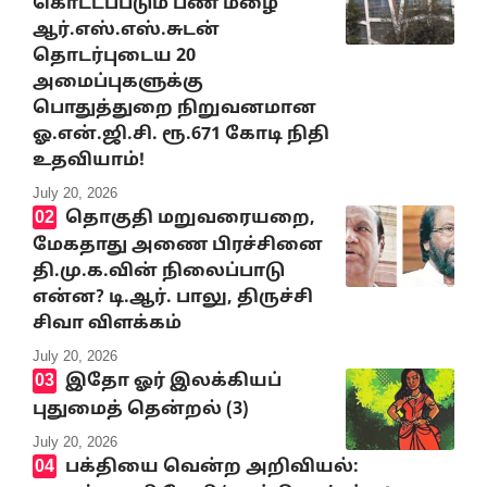
கொட்டப்படும் பண மழை
ஆர்.எஸ்.எஸ்.சுடன்
தொடர்புடைய 20
அமைப்புகளுக்கு
பொதுத்துறை நிறுவனமான
ஓ.என்.ஜி.சி. ரூ.671 கோடி நிதி
உதவியாம்!
July 20, 2026
தொகுதி மறுவரையறை,
மேகதாது அணை பிரச்சினை
தி.மு.க.வின் நிலைப்பாடு
என்ன? டி.ஆர். பாலு, திருச்சி
சிவா விளக்கம்
July 20, 2026
இதோ ஓர் இலக்கியப்
புதுமைத் தென்றல் (3)
July 20, 2026
பக்தியை வென்ற அறிவியல்: