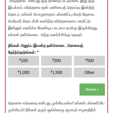
"விடுதலை" என்பது ஒரு நாளேடு மட்டுமல்ல; இது ஒரு
இயக்கம். விடுதலை தன் பணியைத் தொய்வு இன்றித்
தொடர, உங்கள் பொருளாதார பங்களிப்பு மிகத் தேவை.
பெரியார் தொடங்கி வளர்த்த விடுதலையை உரமிட்டு
இன்னும் வளர்க்க வேண்டிய கடமை நமக்கு இருக்கிறது.
உங்கள் நன்கொடை அந்த வளர்ச்சிக்கு உதவும்.
நீங்கள் அனுப்ப இயன்ற நன்கொடை அளவைத்
தேர்ந்தெடுங்கள்:
*
₹
₹
₹
100
200
500
₹
₹
1,000
1,500
Other
Donate
»
தொகை எவ்வளவு என்பது முக்கியமல்ல! உங்கள் பங்களிப்பே
முக்கியம்! நீங்கள் தரும் ஒவ்வொரு ரூபாயும் சமூகநீதிச்