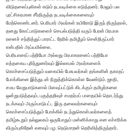
விடுதலைப்புலிகள் கடும் நடவடிக்கை எடுத்தனர். மேலும் பல
புரட்சிகரமான சீர்திருத்த நடவடிக்கைகளையும்
மேற்கொண்டனர். பெரியார் அவர்கள் உயிரோடு இருந் திருந்தால்,
தனது கோட்பாடுகளைச் செயல்படுத்தி வரும் பேரன் பிரபாக
ரனைச் சந்தித்துப் பாராட்ட நேரில் தமிழீழம் சென்றிருப்பார்
என்பதில் அய்யமில்லை.
பெரியாரைப் பற்றியோ அல்லது பிரபாகரனைப் பற்றியோ
எத்தகைய புரிந்துணர்வும் இல்லாமல் அவர்களைக்
கொச்சைப்படுத்தும் வகையில் பேசுபவர்கள் தங்களின் தகாதப்
போக்கினை இத்துடன் நிறுத்திக்கொள்ள வேண்டும். ஜாதி,
சமய வேறுபாடுகளால் பிளவுப்பட்டுக் கிடக்கும் தமிழர்களை
ஒன்றுபடுத்தவும், பகுத்தறிவுச் சமதர்மப் பாதையில் தொடர்ந்து
நடக்கவும் அரும்பாடுபட்ட இரு தலைவர்களையும்
கொச்சைப்படுத்தும் போக்கில் நடந்துகொள்பவர்களைத்
தமிழ்கூறும் நல்லுலகம் ஒருபோதும் மன்னிக்காது என எச்சரிக்க
விரும்புகிறேன் எனவும் பழ. நெடுமாறன் தெரிவித்திருந்தார்.