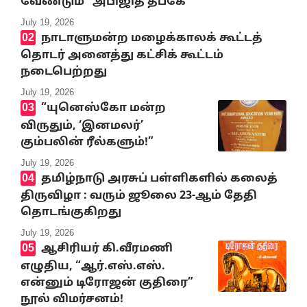
வேண்டும்” அபிஜித் தீப்கே
July 19, 2026
நாடாளுமன்ற மழைக்காலக் கூட்டத்
தொடர் அனைத்து கட்சிக் கூட்டம்
நடைபெற்றது
July 19, 2026
“யுனெஸ்கோ மன்ற
விருதும், ‘இனமலர்’
கும்பலின் ரீல்களும்!”
July 19, 2026
தமிழ்நாடு அரசுப் பள்ளிகளில் கலைத்
திருவிழா : வரும் ஜூலை 23-ஆம் தேதி
தொடங்குகிறது
July 19, 2026
ஆசிரியர் கி.வீரமணி
எழுதிய, “ஆர்.எஸ்.எஸ்.
என்னும் டிரோஜன் குதிரை”
நூல் விமர்சனம்!