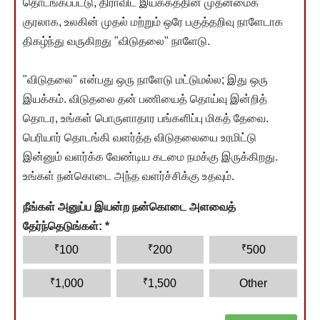
தொடங்கப்பட்டு, திராவிட இயக்கத்தின் முதன்மைக்
குரலாக, உலகின் முதல் மற்றும் ஒரே பகுத்தறிவு நாளேடாக
திகழ்ந்து வருகிறது "விடுதலை" நாளேடு.
"விடுதலை" என்பது ஒரு நாளேடு மட்டுமல்ல; இது ஒரு
இயக்கம். விடுதலை தன் பணியைத் தொய்வு இன்றித்
தொடர, உங்கள் பொருளாதார பங்களிப்பு மிகத் தேவை.
பெரியார் தொடங்கி வளர்த்த விடுதலையை உரமிட்டு
இன்னும் வளர்க்க வேண்டிய கடமை நமக்கு இருக்கிறது.
உங்கள் நன்கொடை அந்த வளர்ச்சிக்கு உதவும்.
நீங்கள் அனுப்ப இயன்ற நன்கொடை அளவைத்
தேர்ந்தெடுங்கள்:
*
₹
₹
₹
100
200
500
₹
₹
1,000
1,500
Other