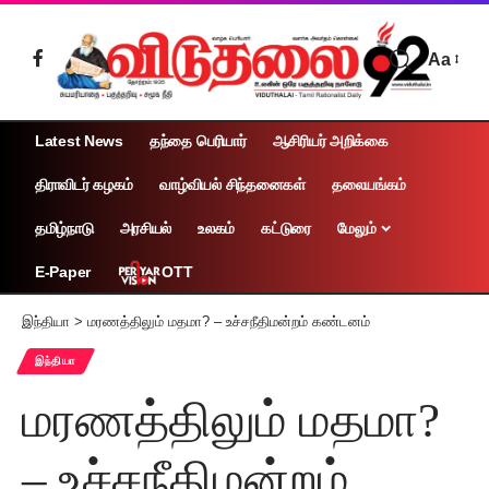
Aa
Latest News
தந்தை பெரியார்
ஆசிரியர் அறிக்கை
திராவிடர் கழகம்
வாழ்வியல் சிந்தனைகள்
தலையங்கம்
தமிழ்நாடு
அரசியல்
உலகம்
கட்டுரை
மேலும்
OTT
E-Paper
இந்தியா
>
மரணத்திலும் மதமா? – உச்சநீதிமன்றம் கண்டனம்
இந்தியா
மரணத்திலும் மதமா?
– உச்சநீதிமன்றம்