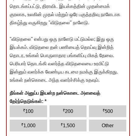
தொடங்கப்பட்டு, திராவிட இயக்கத்தின் முதன்மைக்
குரலாக, உலகின் முதல் மற்றும் ஒரே பகுத்தறிவு நாளேடாக
திகழ்ந்து வருகிறது "விடுதலை" நாளேடு.
"விடுதலை" என்பது ஒரு நாளேடு மட்டுமல்ல; இது ஒரு
இயக்கம். விடுதலை தன் பணியைத் தொய்வு இன்றித்
தொடர, உங்கள் பொருளாதார பங்களிப்பு மிகத் தேவை.
பெரியார் தொடங்கி வளர்த்த விடுதலையை உரமிட்டு
இன்னும் வளர்க்க வேண்டிய கடமை நமக்கு இருக்கிறது.
உங்கள் நன்கொடை அந்த வளர்ச்சிக்கு உதவும்.
நீங்கள் அனுப்ப இயன்ற நன்கொடை அளவைத்
தேர்ந்தெடுங்கள்:
*
₹
₹
₹
100
200
500
₹
₹
1,000
1,500
Other