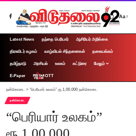
Aa
Latest News
தந்தை பெரியார்
ஆசிரியர் அறிக்கை
திராவிடர் கழகம்
வாழ்வியல் சிந்தனைகள்
தலையங்கம்
தமிழ்நாடு
அரசியல்
உலகம்
கட்டுரை
மேலும்
OTT
E-Paper
நன்கொடை
>
“பெரியார் உலகம்” ரூ.1,00,000 நன்கொடை
நன்கொடை
“பெரியார் உலகம்”
ரூ.1,00,000