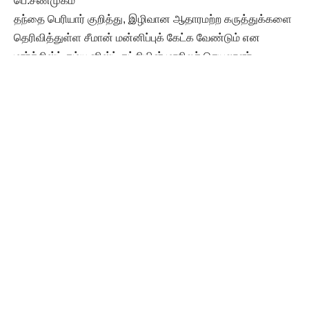
பெ.சண்முகம்
தந்தை பெரியார் குறித்து, இழிவான ஆதாரமற்ற கருத்துக்களை
தெரிவித்துள்ள சீமான் மன்னிப்புக் கேட்க வேண்டும் என
மார்க்சிஸ்ட் கம்யூனிஸ்ட் கட்சியின் மாநிலச் செயலாளர்
பெ.சண்முகம் வலியுறுத்தியுள்ளார். இது குறித்து அவர்
வெளியிட்டுள்ள அறிக்கை வருமாறு:-
வெறுப்பரசியல்
சுயமரியாதை, சமத்துவம், பெண் விடுதலை, சமூக நீதி, ஜாதி
ஒழிப்பு என பல்வேறு தளங்களிலும் குறிப்பிடத்தகுந்த
பங்களிப்பைச் செலுத்தியிருக்கும் தந்தை பெரியார், தமிழ்நாடு
கண்ட நவீன சீர்திருத்தங்கள் பலவற்றிற்கும் முன்னோடியாக
அமைந்தவர். அவருடைய சிந்தனையால் ஆத்திரமடைந்த
பிற்போக்கு சக்திகளும், சங் பரிவார வெறுப்பரசியல் கூட்டமும்
அவருடைய சிலையை சேதப்படுத்துவது, அவதூறுகளின் மூலம்
இழிவுபடுத்துவது என்று தரம் தாழ்ந்து செயல்பட்டு பரவலான
கண்டனத்திற்கு ஆளாகி வந்தனர். தற்போது அதே பாதையில்,
மிக மோசமான அவதூறுகளை வெளிப்படுத்தியிருகிறார் நாம்