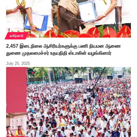
தமிழ்நாடு
2,457 இடைநிலை ஆசிரியர்களுக்கு பணி நியமன ஆணை
துணை முதலமைச்சர் உதயநிதி ஸ்டாலின் வழங்கினார்
July 25, 2025