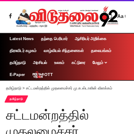
Aa
Latest News
தந்தை பெரியார்
ஆசிரியர் அறிக்கை
திராவிடர் கழகம்
வாழ்வியல் சிந்தனைகள்
தலையங்கம்
தமிழ்நாடு
அரசியல்
உலகம்
கட்டுரை
மேலும்
OTT
E-Paper
தமிழ்நாடு
>
சட்டமன்றத்தில் முதலமைச்சர் மு.க.ஸ்டாலின் விளக்கம்
தமிழ்நாடு
சட்டமன்றத்தில்
முதலமைச்சர்