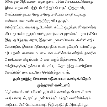
60-க்கும் அதிகமான வழக்குகள் பதிவு செய்யப்பட்டுள்ளது.
இவை எதனைப் பற்றியும் சிறிதும் பொருட்படுத்தாமல்,
அகம்பாவத்துடன் மேலும் மேலும் சீமான் உளறி வருவது
வன்மையான கண்டனத்திற்கு உரியதாகும்.
தமிழ்நாட்டை கலவர பூமியாக்கி, சட்டம் ஒழுங்கு சீர்குலைந்து
விட்டது என்ற குற்றம் சுமத்துவதற்கான முதல்கட்ட முயற்சியே
இது. தமிழ்நாடு அரசு, இதனை முளையிலேயே கிள்ளி எறிய
வேண்டும். இவரை நீதிமன்றத்தின் கூண்டிலேற்றி, விசாரித்து,
உரிய தண்டனையை உடனடியாக அளிக்க வேண்டும். நாகரிக
அரசியலை விரும்புகிற அனைவரும் இத்தகைய ‘தீய
சக்திகளுக்கு’ தக்க பாடம் புகட்டிட தொடர்ந்து அணிதிரள
வேண்டும்” என வைகோ தெரிவித்துள்ளார்.
தரம் தாழ்ந்த செயலை கடுமையாக கண்டிக்கிறோம் –
முத்தரசன் கண்டனம்
“ஆர்எஸ்எஸ், சங் பரிவார் கும்பலில் கரைந்து போன சீமான்
பெரியாரையும், நாட்டு முன்னேற்றம் மற்றும் வளர்ச்சிக்கும்
பாடுபட்ட பெரியோர்களையும் இழிவுபடுத்தி அவமதித்து,