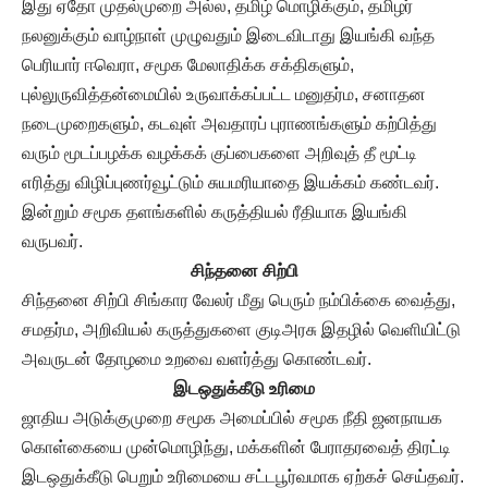
இது ஏதோ முதல்முறை அல்ல, தமிழ் மொழிக்கும், தமிழர்
நலனுக்கும் வாழ்நாள் முழுவதும் இடைவிடாது இயங்கி வந்த
பெரியார் ஈவெரா, சமூக மேலாதிக்க சக்திகளும்,
புல்லுருவித்தன்மையில் உருவாக்கப்பட்ட மனுதர்ம, சனாதன
நடைமுறைகளும், கடவுள் அவதாரப் புராணங்களும் கற்பித்து
வரும் மூடப்பழக்க வழக்கக் குப்பைகளை அறிவுத் தீ மூட்டி
எரித்து விழிப்புணர்வூட்டும் சுயமரியாதை இயக்கம் கண்டவர்.
இன்றும் சமூக தளங்களில் கருத்தியல் ரீதியாக இயங்கி
வருபவர்.
சிந்தனை சிற்பி
சிந்தனை சிற்பி சிங்கார வேலர் மீது பெரும் நம்பிக்கை வைத்து,
சமதர்ம, அறிவியல் கருத்துகளை குடிஅரசு இதழில் வெளியிட்டு
அவருடன் தோழமை உறவை வளர்த்து கொண்டவர்.
இடஒதுக்கீடு உரிமை
ஜாதிய அடுக்குமுறை சமூக அமைப்பில் சமூக நீதி ஜனநாயக
கொள்கையை முன்மொழிந்து, மக்களின் பேராதரவைத் திரட்டி
இடஒதுக்கீடு பெறும் உரிமையை சட்டபூர்வமாக ஏற்கச் செய்தவர்.