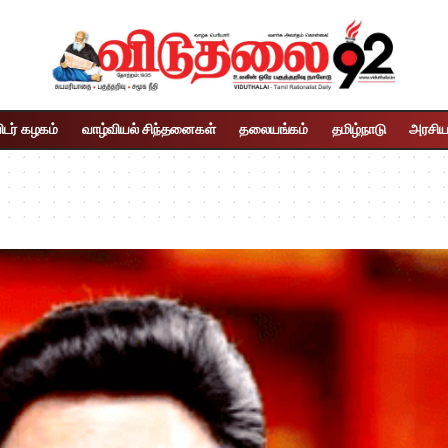
ிடர் கழகம்
வாழ்வியல் சிந்தனைகள்
தலையங்கம்
தமிழ்நாடு
அரசிய