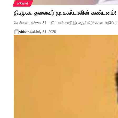
தமிழ்நாடு
தி.மு.க. தலைவர் மு.க.ஸ்டாலின் கண்டனம்!
சென்னை, ஜூலை 31– ‘நீட்’, உயர் ஜாதி இடஒதுக்கீடுக்கான எதிர்ப்பு
viduthalai
July 31, 2026