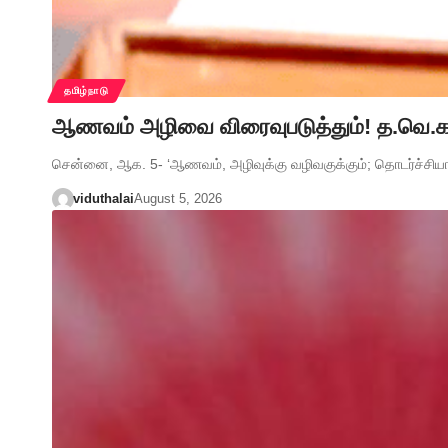
தமிழ்நாடு
ஆணவம் அழிவை விரைவுபடுத்தும்! த.வெ.க. அ
சென்னை, ஆக. 5- ‘ஆணவம், அழிவுக்கு வழிவகுக்கும்; தொடர்ச்சி
viduthalai
August 5, 2026