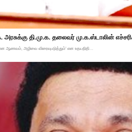
ரசுக்கு தி.மு.க. தலைவர் மு.க.ஸ்டாலின் எச்சர
யான ஆணவம், அழிவை விரைவுபடுத்தும்’ என உதயநிதி…