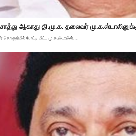
த்து ஆகாது தி.மு.க. தலைவர் மு.க.ஸ்டாலினுக்கு
தொகுதியில் போட்டி யிட்ட மு.க.ஸ்டாலின்,…