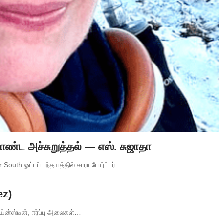
கொண்ட அச்சுறுத்தல் — எஸ். சுஜாதா
 South ஓட்டப் பந்தயத்தில் சாரா போர்ட்டர்…
ez)
ய்ன்ஸ்டீன், ஈர்ப்பு அலைகள்…