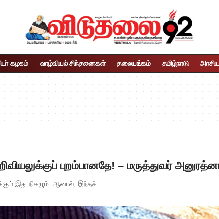
ிடர் கழகம்
வாழ்வியல் சிந்தனைகள்
தலையங்கம்
தமிழ்நாடு
அரசிய
ிவியலுக்குப் புறம்பானதே! – மருத்துவர் அனுரத்ன
ும் இது நிகழும். ஆனால், இந்தச்…