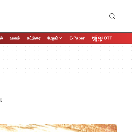
OTT
ல்
உலகம்
கட்டுரை
மேலும்
E-Paper
ா