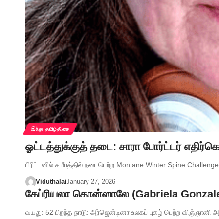
இந்து தமிழ்திசை
ஓட்டத்துக்குத் தடை: சாரா போர்ட்டர் எதிர்
பிரிட்டனில் சமீபத்தில் நடைபெற்ற Montane Winter Spine Challenger
Viduthalai
January 27, 2026
கேப்ரியலா கொன்ஸாலே (Gabriela Gonzal
வயது: 52 பிறந்த நாடு: அர்ஜென்டினா உலகப் புகழ் பெற்ற விஞ்ஞானி அ