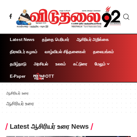
Latest News
தந்தை பெரியார்
ஆசிரியர் அறிக்கை
திராவிடர் கழகம்
வாழ்வியல் சிந்தனைகள்
தலையங்கம்
தமிழ்நாடு
அரசியல்
உலகம்
கட்டுரை
மேலும்
OTT
E-Paper
ஆசிரியர் உரை
ஆசிரியர் உரை
Latest ஆசிரியர் உரை News