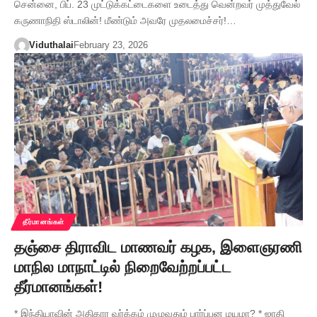
சென்னை, பிப். 23 முட்டுக்கட்டைகளை உடைத்து வென்றவர் முத்துவேல்
கருணாநிதி ஸ்டாலின்! மீண்டும் அவரே முதலமைச்சர்!…
Viduthalai
February 23, 2026
தீர்மானங்கள்
தஞ்சை திராவிட மாணவர் கழக, இளைஞரணி
மாநில மாநாட்டில் நிறைவேற்றப்பட்ட
தீர்மானங்கள்!
* இந்தியாவின் அதிகார வர்க்கம் முழுவதும் பார்ப்பன மயமா? * ஜாதி