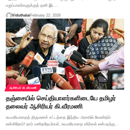
மறுப்பாளர்களுக்குத் தனி இட…
Viduthalai
February 22, 2026
ஆசிரியர் கி.வீரமணி
தஞ்சையில் செய்தியாளர்களிடையே தமிழர்
தலைவர் ஆசிரியர் கி.வீரமணி
சுயமரியாதைத் திருமணச் சட்டத்தை இந்திய அளவில் வேண்டும்
என்கிறோம்! நாம் மனிதநேயர்கள், சுயமரியாதை வீரர்கள் என்பதற்கு…