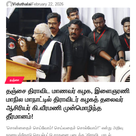
Viduthalai
February 22, 2026
தஞ்சை
தஞ்சை திராவிட மாணவர் கழக, இளைஞரணி
மாநில மாநாட்டில் திராவிடர் கழகத் தலைவர்
ஆசிரியர் கி.வீரமணி முன்மொழிந்த
தீர்மானம்!
‘சொன்னதைச் செய்வோம்! செய்வதைச் சொல்வோம்!’’ என்று அறிவு
நாணயத்தோடு செயல்பட்டு சாதனை படைத்த ‘திராவிட மாடல்…