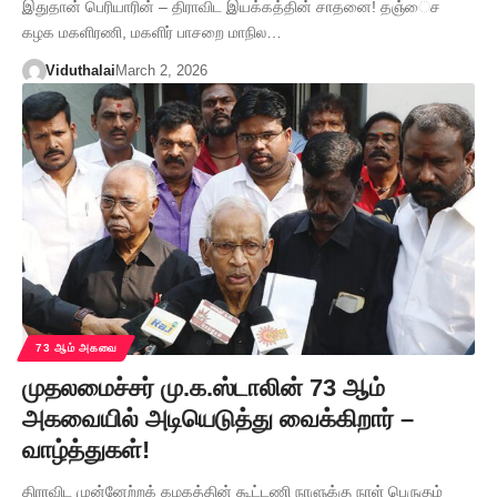
இதுதான் பெரியாரின் – திராவிட இயக்கத்தின் சாதனை! தஞ்ைச
கழக மகளிரணி, மகளிர் பாசறை மாநில…
Viduthalai
March 2, 2026
73 ஆம் அகவை
முதலமைச்சர் மு.க.ஸ்டாலின் 73 ஆம்
அகவையில் அடியெடுத்து வைக்கிறார் –
வாழ்த்துகள்!
திராவிட முன்னேற்றக் கழகத்தின் கூட்டணி நாளுக்கு நாள் பெருகும்