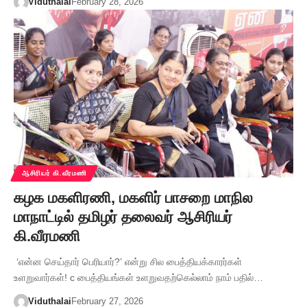
Viduthalai
February 28, 2026
ஆசிரியர் கி.வீரமணி
கழக மகளிரணி, மகளிர் பாசறை மாநில
மாநாட்டில் தமிழர் தலைவர் ஆசிரியர்
கி.வீரமணி
‘என்ன செய்தார் பெரியார்?’ என்று சில பைத்தியக்காரர்கள்
உளறுவார்கள்! c பைத்தியங்கள் உளறுவதற்கெல்லாம் நாம் பதில்…
Viduthalai
February 27, 2026