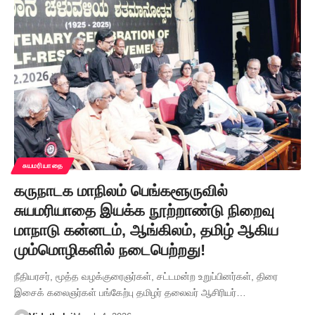
சுயமரியாதை
கருநாடக மாநிலம் பெங்களூருவில்
சுயமரியாதை இயக்க நூற்றாண்டு நிறைவு
மாநாடு கன்னடம், ஆங்கிலம், தமிழ் ஆகிய
மும்மொழிகளில் நடைபெற்றது!
நீதியரசர், மூத்த வழக்குரைஞர்கள், சட்டமன்ற உறுப்பினர்கள், திரை
இசைக் கலைஞர்கள் பங்கேற்பு தமிழர் தலைவர் ஆசிரியர்…