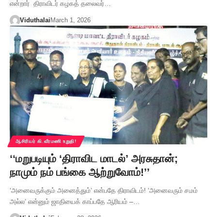
என்றார் திராவிடர் கழகத் தலைவர்…
Viduthalai
March 1, 2026
ஆசிரியர் கி.வீரமணி உறுதி!
‘‘மறுபடியும் ‘திராவிட மாடல்’ அரசுதான்;
நாமும் நம் பங்கை ஆற்றுவோம்!’’
‘அனைவருக்கும் அனைத்தும்’ என்பதே திராவிடம்! ‘அனைவரும் சமம்
அல்ல’ என்னும் ஜாதியைக் காப்பதே ஆரியம் –…