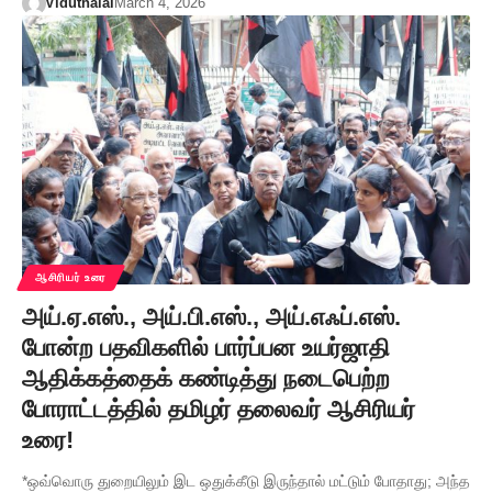
Viduthalai
March 4, 2026
ஆசிரியர் உரை
அய்.ஏ.எஸ்., அய்.பி.எஸ்., அய்.எஃப்.எஸ்.
போன்ற பதவிகளில் பார்ப்பன உயர்ஜாதி
ஆதிக்கத்தைக் கண்டித்து நடைபெற்ற
போராட்டத்தில் தமிழர் தலைவர் ஆசிரியர்
உரை!
*ஒவ்வொரு துறையிலும் இட ஒதுக்கீடு இருந்தால் மட்டும் போதாது; அந்த