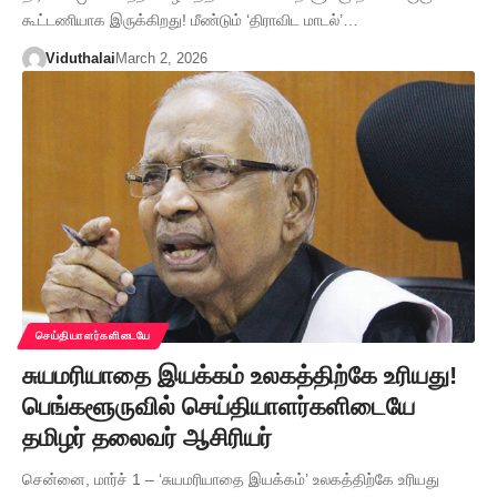
கூட்டணியாக இருக்கிறது! மீண்டும் ‘திராவிட மாடல்’…
Viduthalai
March 2, 2026
செய்தியாளர்களிடையே
சுயமரியாதை இயக்கம் உலகத்திற்கே உரியது!
பெங்களூருவில் செய்தியாளர்களிடையே
தமிழர் தலைவர் ஆசிரியர்
சென்னை, மார்ச் 1 – ‘சுயமரியாதை இயக்கம்’ உலகத்திற்கே உரியது