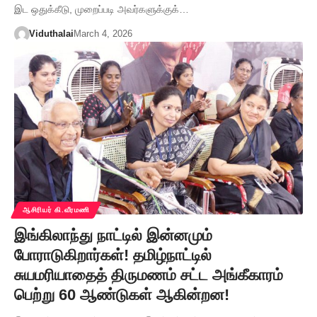
இட ஒதுக்கீடு, முறைப்படி அவர்களுக்குக்…
Viduthalai
March 4, 2026
ஆசிரியர் கி.வீரமணி
இங்கிலாந்து நாட்டில் இன்னமும்
போராடுகிறார்கள்! தமிழ்நாட்டில்
சுயமரியாதைத் திருமணம் சட்ட அங்கீகாரம்
பெற்று 60 ஆண்டுகள் ஆகின்றன!