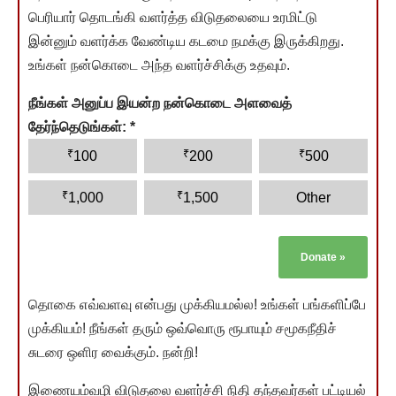
பெரியார் தொடங்கி வளர்த்த விடுதலையை உரமிட்டு
இன்னும் வளர்க்க வேண்டிய கடமை நமக்கு இருக்கிறது.
உங்கள் நன்கொடை அந்த வளர்ச்சிக்கு உதவும்.
நீங்கள் அனுப்ப இயன்ற நன்கொடை அளவைத்
தேர்ந்தெடுங்கள்:
*
₹
₹
₹
100
200
500
₹
₹
1,000
1,500
Other
Donate
»
தொகை எவ்வளவு என்பது முக்கியமல்ல! உங்கள் பங்களிப்பே
முக்கியம்! நீங்கள் தரும் ஒவ்வொரு ரூபாயும் சமூகநீதிச்
சுடரை ஒளிர வைக்கும். நன்றி!
இணையம்வழி விடுதலை வளர்ச்சி நிதி தந்தவர்கள் பட்டியல்