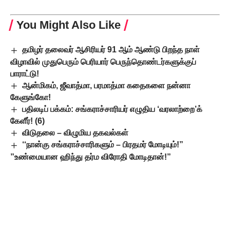
You Might Also Like
தமிழர் தலைவர் ஆசிரியர் 91 ஆம் ஆண்டு பிறந்த நாள்
விழாவில் முதுபெரும் பெரியார் பெருந்தொண்டர்களுக்குப்
பாராட்டு!
ஆன்மிகம், ஜீவாத்மா, பரமாத்மா கதைகளை நன்னா
கேளுங்கோ!
பதிலடிப் பக்கம்: சங்கராச்சாரியர் எழுதிய ‘வரலாற்றை’க்
கேளீர்! (6)
விடுதலை – விழுமிய தகவல்கள்
‘‘நான்கு சங்கராச்சாரிகளும் – பிரதமர் மோடியும்!”
”உண்மையான ஹிந்து தர்ம விரோதி மோடிதான்!”
கருஞ்சட்டை
TAGGED: