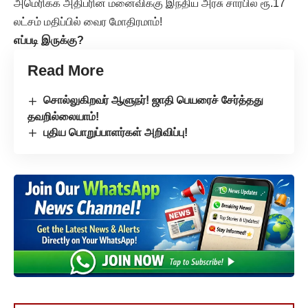
அமெரிக்க அதிபரின் மனைவிக்கு இந்திய அரசு சார்பில் ரூ.17
லட்சம் மதிப்பில் வைர மோதிரமாம்!
எப்படி இருக்கு?
Read More
சொல்லுகிறவர் ஆளுநர்! ஜாதி பெயரைச் சேர்த்தது
தவறில்லையாம்!
புதிய பொறுப்பாளர்கள் அறிவிப்பு!