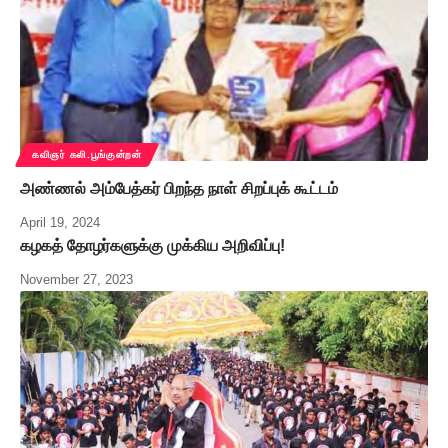
கவிஞர் கலி.பூங்குன்றன்
அண்ணல் அம்பேத்கர் பிறந்த நாள் சிறப்புக் கூட்டம்
April 19, 2024
கழகத் தோழர்களுக்கு முக்கிய அறிவிப்பு!
November 27, 2023