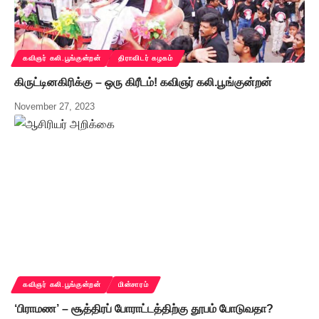
கவிஞர் கலி.பூங்குன்றன்
திராவிடர் கழகம்
கிருட்டினகிரிக்கு – ஒரு கிரீடம்! கவிஞர் கலி.பூங்குன்றன்
November 27, 2023
கவிஞர் கலி.பூங்குன்றன்
மின்சாரம்
‘பிராமண’ – சூத்திரப் போராட்டத்திற்கு தூபம் போடுவதா?