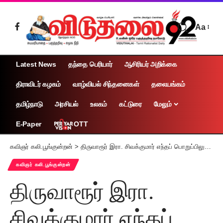
Aa
Latest News
தந்தை பெரியார்
ஆசிரியர் அறிக்கை
திராவிடர் கழகம்
வாழ்வியல் சிந்தனைகள்
தலையங்கம்
தமிழ்நாடு
அரசியல்
உலகம்
கட்டுரை
மேலும்
OTT
E-Paper
கவிஞர் கலி.பூங்குன்றன்
>
திருவாரூர் இரா. சிவக்குமார் எந்தப் பொறுப்பிலும் இல்லை
கவிஞர் கலி.பூங்குன்றன்
திருவாரூர் இரா.
சிவக்குமார் எந்தப்