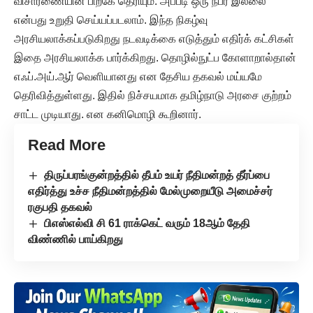
விசாரணையின் பிறகே தெரியும். அப்படி ஒரு நபர் இல்லை
என்பது உறுதி செய்யப்படலாம். இந்த நிகழ்வு
அரசியலாக்கப்படுகிறது நடவடிக்கை எடுத்தும் எதிர்க் கட்சிகள்
இதை அரசியலாக்க பார்க்கிறது. தொழில்நுட்ப கோளாறால்தான்
எஃப்.அய்.ஆர் வெளியானது என தேசிய தகவல் மய்யமே
தெரிவித்துள்ளது. இதில் நிச்சயமாக தமிழ்நாடு அரசை குற்றம்
சாட்ட முடியாது. என கனிமொழி கூறினார்.
Read More
திருப்பரங்குன்றத்தில் தீபம் உயர் நீதிமன்றத் தீர்ப்பை
எதிர்த்து உச்ச நீதிமன்றத்தில் மேல்முறையீடு அமைச்சர்
ரகுபதி தகவல்
பிஎஸ்எல்வி சி 61 ராக்கெட் வரும் 18ஆம் தேதி
விண்ணில் பாய்கிறது