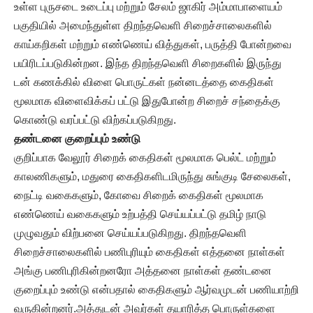
உள்ள புருசடை உடைப்பு மற்றும் சேலம் ஜாகிர் அம்மாபாளையம்
பகுதியில் அமைந்துள்ள திறந்தவெளி சிறைச்சாலைகளில்
காய்கறிகள் மற்றும் எண்ணெய் வித்துகள், பருத்தி போன்றவை
பயிரிடப்படுகின்றன. இந்த திறந்தவெளி சிறைகளில் இருந்து
டன் கணக்கில் விளை பொருட்கள் நன்னடத்தை கைதிகள்
மூலமாக விளைவிக்கப் பட்டு இதுபோன்ற சிறைச் சந்தைக்கு
கொண்டு வரப்பட்டு விற்கப்படுகிறது.
தண்டனை குறைப்பும் உண்டு
குறிப்பாக வேலூர் சிறைக் கைதிகள் மூலமாக பெல்ட் மற்றும்
காலணிகளும், மதுரை கைதிகளிடமிருந்து சுங்குடி சேலைகள்,
நைட்டி வகைகளும், கோவை சிறைக் கைதிகள் மூலமாக
எண்ணெய் வகைகளும் உற்பத்தி செய்யப்பட்டு தமிழ் நாடு
முழுவதும் விற்பனை செய்யப்படுகிறது. திறந்தவெளி
சிறைச்சாலைகளில் பணிபுரியும் கைதிகள் எத்தனை நாள்கள்
அங்கு பணிபுரிகின்றனரோ அத்தனை நாள்கள் தண்டனை
குறைப்பும் உண்டு என்பதால் கைதிகளும் ஆர்வமுடன் பணியாற்றி
வருகின்றனர்.அத்துடன் அவர்கள் தயாரித்த பொருள்களை