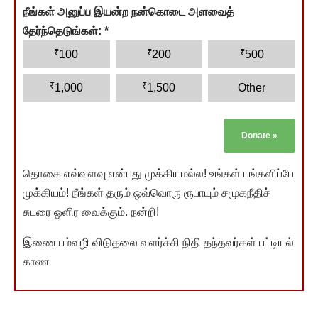
நீங்கள் அனுப்ப இயன்ற நன்கொடை அளவைத்
தேர்ந்தெடுங்கள்:
*
₹
₹
₹
100
200
500
₹
₹
1,000
1,500
Other
Donate
»
தொகை எவ்வளவு என்பது முக்கியமல்ல! உங்கள் பங்களிப்பே
முக்கியம்! நீங்கள் தரும் ஒவ்வொரு ரூபாயும் சமூகநீதிச்
சுடரை ஒளிர வைக்கும். நன்றி!
இணையம்வழி விடுதலை வளர்ச்சி நிதி தந்தவர்கள் பட்டியல்
காண