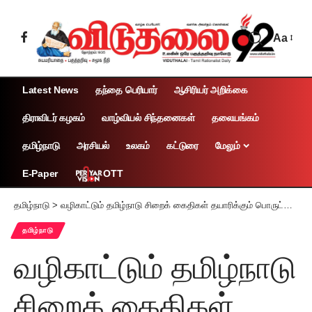
Aa
Latest News
தந்தை பெரியார்
ஆசிரியர் அறிக்கை
திராவிடர் கழகம்
வாழ்வியல் சிந்தனைகள்
தலையங்கம்
தமிழ்நாடு
அரசியல்
உலகம்
கட்டுரை
மேலும்
OTT
E-Paper
தமிழ்நாடு
>
வழிகாட்டும் தமிழ்நாடு சிறைக் கைதிகள் தயாரிக்கும் பொருட்கள் – சிறைச் சந்தையில் விற்பனை
தமிழ்நாடு
வழிகாட்டும் தமிழ்நாடு
சிறைக் கைதிகள்