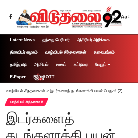
Aa
Latest News
தந்தை பெரியார்
ஆசிரியர் அறிக்கை
திராவிடர் கழகம்
வாழ்வியல் சிந்தனைகள்
தலையங்கம்
தமிழ்நாடு
அரசியல்
உலகம்
கட்டுரை
மேலும்
OTT
E-Paper
வாழ்வியல் சிந்தனைகள்
>
இடர்களைத் தடங்களாக்கி பயன் பெறுக! (2)
வாழ்வியல் சிந்தனைகள்
இடர்களைத்
தடங்களாக்கி பயன்