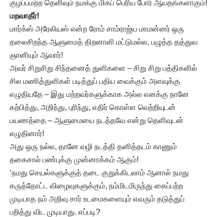
குழப்பமற்ற தெளிவும் நமக்கு மிகப் பெரிய போர் ஆயதங்களாகும்!
மறவாதீர்!
மார்க்ஸ் அரேலியஸ் என்ற ரோம் சாம்ராஜ்ய மாமன்னர் ஒரு
தலைசிறந்த ஆளுமைத் திறனாளி மட்டுமல்ல, பழுத்த தத்துவ
ஞானியும் ஆவார்!
அவர் சிறுசிறு சிந்தனைத் துளிகளை – சிறு சிறு பத்திகளில்
சில மணித்துளிகள் படித்துப் பதிய வைக்கும் அளவுக்கு
எழுதியதே – இது மற்றவர்களுக்காக அல்ல எனக்கு நானே
கற்பித்து, அறிந்து, புரிந்து, எதிர் கொள்ள வெற்றியுடன்
பயணத்தை – ஆளுமையை நடத்தவே என்று தெளிவுடன்
எழுதினார்!
அது ஒரு நல்ல, தானே வழி நடத்தி தனித்தடம் காணும்
தகைசால் பண்புக்கு முன்னாக்கம் ஆகும்!
‘நமது செயல்களுக்குத் தடை குறுக்கிடலாம் ஆனால் நமது
கருத்தோட்ட விழைவுகளுக்கும், நம்மிடமிருந்து கைப்பற்ற
முடியாத நம் அறிவு சார் உடமைகளையும் எவரும் தடுத்துப்
பறித்து விட முடியாது. எப்படி?