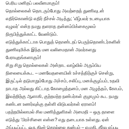
பெரிய மனிதப் பலவீனமாகும்!
தொல்லைகள் தொடரும்போது அவற்றைத் துணிவுடன்
எதிர்கொண்டு எதிர் நீச்சல் அடித்து; ‘வீழ்பவர் உடனடியாக
எழுவர்’ என்ற நமது தளராத தன்னம்பிக்கைமூலம்
நிரூபித்துக்காட்ட வேண்டும்.
எடுத்துக்காட்டாக பொதுத் தொண்டறப் பெருந்தொண்டர்களின்
துணிவுமிக்க இந்த மன வலிமைதான் அவர்களது
பேராயுதங்களாகும்!
சிறு சிறு தொல்லைகள் அன்றாட வாழ்வில் அரும்பிய
நிலையைக்கூட – மனவேதனையின் உச்சத்திற்குச் சென்று,
இருட்டில் தடுமாறும்போது அச்சம், சலிப்பு, மனக்குழப்பம், உதவி
நாடாத அல்லது கிட்டாத கோழைத்தனம், மன அழுத்தம், கோபம்,
இவற்றிற்கு ஆளாகி, குற்றமற்ற நண்பர்கள் குழாமும் கூட நமது
கண்டன உணர்வுக்கு தள்ளி விடுபவர்கள் ஏராளம்!
பதற்றமில்லாமல் சில மணித்துளிகள் அமைதி – ஒரு தாளை
எடுத்து ‘பிரச்சினை என்ன? எது தடையாக உள்ளது. ஏன்
அப்படிப்பட்ட ஒரு திடீர் தொல்லை துன்பம் – எழுதி, தீர்வு எப்படி