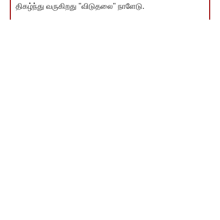
திகழ்ந்து வருகிறது "விடுதலை" நாளேடு.
"விடுதலை" என்பது ஒரு நாளேடு மட்டுமல்ல; இது ஒரு
இயக்கம். விடுதலை தன் பணியைத் தொய்வு இன்றித்
தொடர, உங்கள் பொருளாதார பங்களிப்பு மிகத் தேவை.
பெரியார் தொடங்கி வளர்த்த விடுதலையை உரமிட்டு
இன்னும் வளர்க்க வேண்டிய கடமை நமக்கு இருக்கிறது.
உங்கள் நன்கொடை அந்த வளர்ச்சிக்கு உதவும்.