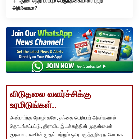
குறள் நெறி பரப்பும் பெருந்தகையாளர் பற்றி
அறிவோமா?
விடுதலை வளர்ச்சிக்கு
உரமிடுங்கள்..
அன்பார்ந்த தோழர்களே, தந்தை பெரியார் அவர்களால்
தொடங்கப்பட்டு, திராவிட இயக்கத்தின் முதன்மைக்
குரலாக, உலகின் முதல் மற்றும் ஒரே பகுத்தறிவு நாளேடாக