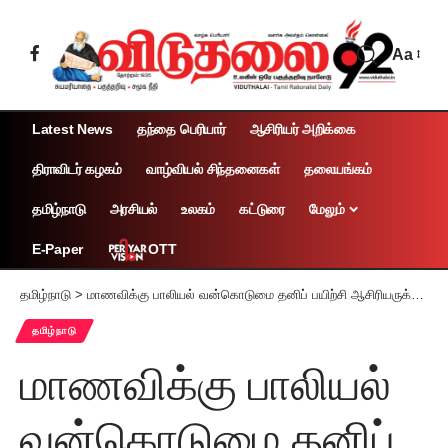
Aa
Latest News
தந்தை பெரியார்
ஆசிரியர் அறிக்கை
திராவிடர் கழகம்
வாழ்வியல் சிந்தனைகள்
தலையங்கம்
தமிழ்நாடு
அரசியல்
உலகம்
கட்டுரை
மேலும்
OTT
E-Paper
தமிழ்நாடு
>
மாணவிக்கு பாலியல் வன்கொடுமை தனிப் பயிற்சி ஆசிரியருக்கு 111 ஆண்டுகள் சிறை
தமிழ்நாடு
மாணவிக்கு பாலியல்
வன்கொடுமை தனிப்