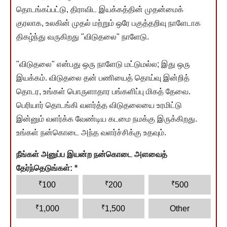
தொடங்கப்பட்டு, திராவிட இயக்கத்தின் முதன்மைக்
குரலாக, உலகின் முதல் மற்றும் ஒரே பகுத்தறிவு நாளேடாக
திகழ்ந்து வருகிறது "விடுதலை" நாளேடு.
"விடுதலை" என்பது ஒரு நாளேடு மட்டுமல்ல; இது ஒரு
இயக்கம். விடுதலை தன் பணியைத் தொய்வு இன்றித்
தொடர, உங்கள் பொருளாதார பங்களிப்பு மிகத் தேவை.
பெரியார் தொடங்கி வளர்த்த விடுதலையை உரமிட்டு
இன்னும் வளர்க்க வேண்டிய கடமை நமக்கு இருக்கிறது.
உங்கள் நன்கொடை அந்த வளர்ச்சிக்கு உதவும்.
நீங்கள் அனுப்ப இயன்ற நன்கொடை அளவைத்
தேர்ந்தெடுங்கள்:
*
₹
₹
₹
100
200
500
₹
₹
1,000
1,500
Other