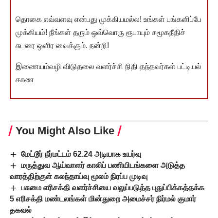
தொகை எவ்வளவு என்பது முக்கியமல்ல! உங்கள் பங்களிப்பே
முக்கியம்! நீங்கள் தரும் ஒவ்வொரு ரூபாயும் சமூகநீதிச்
சுடரை ஒளிர வைக்கும். நன்றி!
இணையம்வழி விடுதலை வளர்ச்சி நிதி தந்தவர்கள் பட்டியல்
காண
You Might Also Like
மேட்டூர் நீர்மட்டம் 62.24 அடியாக உயர்வு
மருத்துவ ஆய்வாளர் காலிப் பணியிடங்களை அடுத்த
வாரத்திற்குள் கலந்தாய்வு மூலம் நிரப்ப முடிவு
பசுமை எரிசக்தி வளர்ச்சியை வலுப்படுத்த புதுப்பிக்கத்தக்க
5 எரிசக்தி மண்டலங்கள் மின்துறை அமைச்சர் நிர்மல் குமார்
தகவல்