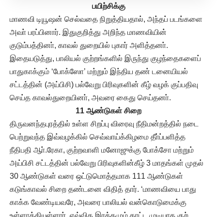
பயிற்சிக்கு
மாணவி டியூஷன் செல்வதை நிறுத்தியதால், அந்தப் படங்களை
அவா் பரப்பினார். இதுகுறித்து அறிந்த மாணவியின்
குடும்பத்தினா், காவல் துறையில் புகார் அளித்தனா்.
இதையடுத்து, பாலியல் குற்றங்களில் இருந்து குழந்தைகளைப்
பாதுகாக்கும் ‘போக்ஸோ’ மற்றும் இந்திய தண் டனையியல்
சட்டத்தின் (அய்பிசி) பல்வேறு பிரிவுகளின் கீழ் வழக் குப்பதிவு
செய்த காவல்துறையினா், அவரை கைது செய்தனா்.
11 ஆண்டுகள் சிறை
திருவனந்தபுரத்தில் உள்ள சிறப்பு விரைவு நீதிமன்றத்தில் நடை
பெற்றுவந்த இவ்வழக்கில் செவ்வாய்க்கிழமை தீா்ப்பளித்த
நீதிபதி ஆா்.ரேகா, குற்றவாளி மனோஜுக்கு போக்சோ மற்றும்
அய்பிசி சட்டத்தின் பல்வேறு பிரிவுகளின்கீழ் 3 மாதங்கள் முதல்
30 ஆண்டுகள் வரை ஒட்டுமொத்தமாக 111 ஆண்டுகள்
கடுங்காவல் சிறை தண்டனை விதித் தார். ‘மாணவியை பாது
காக்க வேண்டியவரே, அவரை பாலியல் வன்கொடுமைக்கு
உள்ளாக்கியுள்ளார். எவ்வித இரக்கமும் காட்ட முடியாத குற்