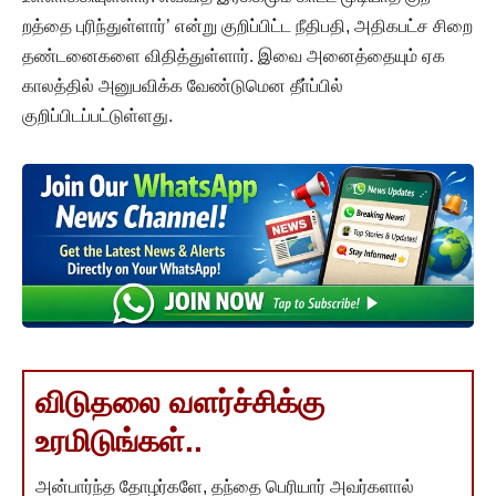
றத்தை புரிந்துள்ளார்’ என்று குறிப்பிட்ட நீதிபதி, அதிகபட்ச சிறை
தண்டனைகளை விதித்துள்ளார். இவை அனைத்தையும் ஏக
காலத்தில் அனுபவிக்க வேண்டுமென தீா்ப்பில்
குறிப்பிடப்பட்டுள்ளது.
விடுதலை வளர்ச்சிக்கு
உரமிடுங்கள்..
அன்பார்ந்த தோழர்களே, தந்தை பெரியார் அவர்களால்