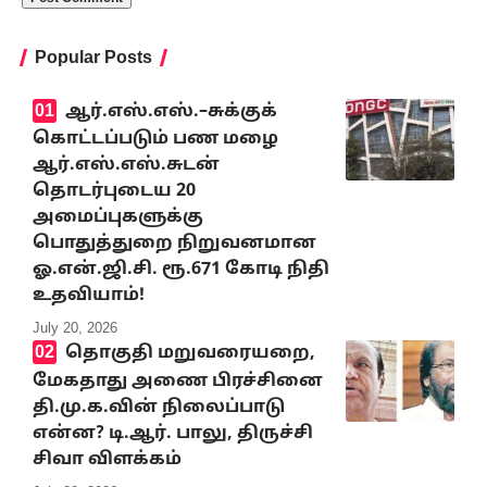
Popular Posts
ஆர்.எஸ்.எஸ்.–சுக்குக்
கொட்டப்படும் பண மழை
ஆர்.எஸ்.எஸ்.சுடன்
தொடர்புடைய 20
அமைப்புகளுக்கு
பொதுத்துறை நிறுவனமான
ஓ.என்.ஜி.சி. ரூ.671 கோடி நிதி
உதவியாம்!
July 20, 2026
தொகுதி மறுவரையறை,
மேகதாது அணை பிரச்சினை
தி.மு.க.வின் நிலைப்பாடு
என்ன? டி.ஆர். பாலு, திருச்சி
சிவா விளக்கம்