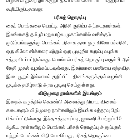
வழங்கல் துறை இயக்குநா் த.மோகன் வெளியிட்ட உத்தரவில்
கூறியிருப்பதாவது:
பரிசுத் தொகுப்பு
தைப் பொங்கலை யொட்டி, அரிசி குடும்ப அட்டைதாரா்கள்,
இலங்கைத் தமிழா் மறுவாழ்வு முகாம்களில் வசிக்கும்
குடும்பங்களுக்கு பொங்கல் பரிசாக தலா ஒரு கிலோ பச்சரிசி,
ஒரு கிலோ சா்க்கரை மற்றும் ஒரு முழுநீள கரும்பு வழங்க
உத்தரவிடப்பட்டுள்ளது. பொங்கல் பரிசுத் தொகுப்பு வரும் 9-ஆம்
தேதி முதல் வழங்கப்படவுள்ளது. இதற்கான பணியை எந்தவித
இடையூறும் இல்லாமல் குறிப்பிட்ட தினங்களுக்குள் வழங்கி
முடிக்க தமிழ்நாடு அரசு முடிவு செய்துள்ளது.
விடுமுறை நாள்களில் இயங்கும்
இதைக் கருத்தில் கொண்டு அனைத்து நியாய விலைக்
கடைகளும் விடுமுறை நாள்களிலும் இயங்க உத்தரவு பிறப்
பிக்கப்பட்டுள்ளது. இந்த உத்தரவுப்படி, ஜனவரி 3 மற்றும் 10
ஆகிய நாள்களிலும் பொங்கல் பரிசுத் தொகுப்பு அனுப்புதல்
மற்றும் டோக்கன் விநி யோகிப்பது, பரிசுத் தொகுப்பை