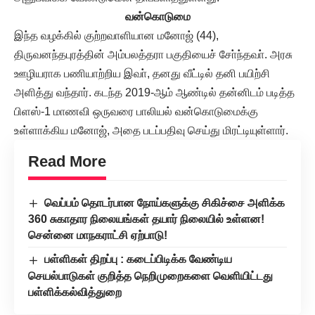
வன்கொடுமை
இந்த வழக்கில் குற்றவாளியான மனோஜ் (44),
திருவனந்தபுரத்தின் அம்பலத்தரா பகுதியைச் சோ்ந்தவா். அரசு
ஊழியராக பணியாற்றிய இவா், தனது வீட்டில் தனி பயிற்சி
அளித்து வந்தார். கடந்த 2019-ஆம் ஆண்டில் தன்னிடம் படித்த
பிளஸ்-1 மாணவி ஒருவரை பாலியல் வன்கொடுமைக்கு
உள்ளாக்கிய மனோஜ், அதை படப்பதிவு செய்து மிரட்டியுள்ளார்.
Read More
வெப்பம் தொடர்பான நோய்களுக்கு சிகிச்சை அளிக்க
360 சுகாதார நிலையங்கள் தயார் நிலையில் உள்ளன!
சென்னை மாநகராட்சி ஏற்பாடு!
பள்ளிகள் திறப்பு : கடைப்பிடிக்க வேண்டிய
செயல்பாடுகள் குறித்த நெறிமுறைகளை வெளியிட்டது
பள்ளிக்கல்வித்துறை