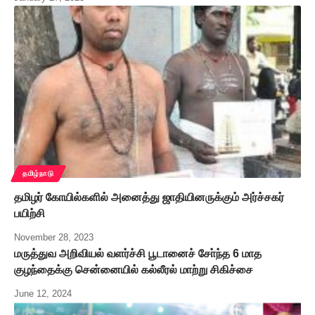
தமிழ்நாடு
தமிழர் கோயில்களில் அனைத்து ஜாதியினருக்கும் அர்ச்சகர்
பயிற்சி
November 28, 2023
மருத்துவ அறிவியல் வளர்ச்சி பூடானைச் சோ்ந்த 6 மாத
குழந்தைக்கு சென்னையில் கல்லீரல் மாற்று சிகிச்சை
June 12, 2024