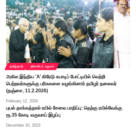
தமிழ்நாடு
திராவிடர் கழகம்
அகில இந்திய ‘A’ கிரேடு கபாடிப் போட்டியில் வெற்றி
பெற்றவர்களுக்கு பரிசுகளை வழங்கினார் தமிழர் தலைவர்
(தஞ்சை, 11.2.2026)
February 12, 2026
புயல் தாக்கத்தால் ரயில் சேவை பாதிப்பு: தெற்கு ரயில்வேக்கு
ரூ.35 கோடி வருவாய் இழப்பு
December 10, 2023