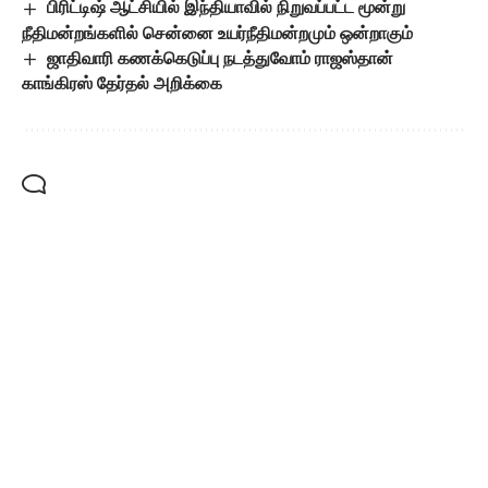
பிரிட்டிஷ் ஆட்சியில் இந்தியாவில் நிறுவப்பட்ட மூன்று
நீதிமன்றங்களில் சென்னை உயர்நீதிமன்றமும் ஒன்றாகும்
ஜாதிவாரி கணக்கெடுப்பு நடத்துவோம் ராஜஸ்தான்
காங்கிரஸ் தேர்தல் அறிக்கை
Leave a Comment
Popular Posts
உதயநிதி ஸ்டாலின்
கைதுக்கு தலைவர்கள்
கண்டனம்!
August 5, 2026
த.வெ.க. அரசை
கண்டித்து தஞ்சையில்