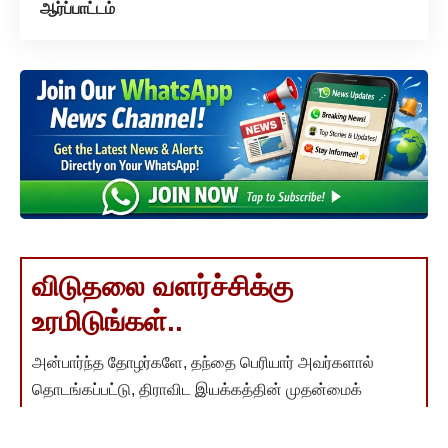
ஆர்ப்பாட்டம்
விடுதலை வளர்ச்சிக்கு
உரமிடுங்கள்..
அன்பார்ந்த தோழர்களே, தந்தை பெரியார் அவர்களால்
தொடங்கப்பட்டு, திராவிட இயக்கத்தின் முதன்மைக்
குரலாக, உலகின் முதல் மற்றும் ஒரே பகுத்தறிவு நாளேடாக
திகழ்ந்து வருகிறது "விடுதலை" நாளேடு.