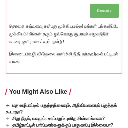
Donate
»
தொகை எவ்வளவு என்பது முக்கியமல்ல! உங்கள் பங்களிப்பே
முக்கியம்! நீங்கள் தரும் ஒவ்வொரு ரூபாயும் சமூகநீதிச்
சுடரை ஒளிர வைக்கும். நன்றி!
இணையம்வழி விடுதலை வளர்ச்சி நிதி தந்தவர்கள் பட்டியல்
காண
You Might Also Like
மத வழிபாட்டில் பகுத்தறிவையும், அறிவியலையும் புகுத்தக்
கூடாதா?
சிறு நீரும், மலமும், சாம்பலும் புனித சின்னங்களா?
தமிழ்நாட்டில் பார்ப்பனர்களுக்குப் பாதுகாப்பு இல்லையா?