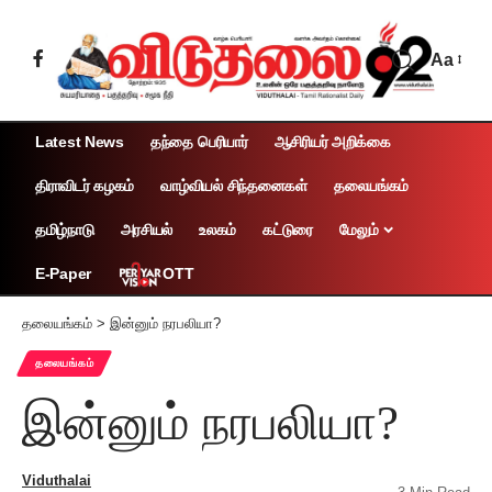
Aa
Latest News
தந்தை பெரியார்
ஆசிரியர் அறிக்கை
திராவிடர் கழகம்
வாழ்வியல் சிந்தனைகள்
தலையங்கம்
தமிழ்நாடு
அரசியல்
உலகம்
கட்டுரை
மேலும்
OTT
E-Paper
தலையங்கம்
>
இன்னும் நரபலியா?
தலையங்கம்
இன்னும் நரபலியா?
Viduthalai