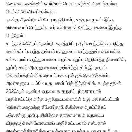
நிலையை எண்ணிப் பெற்றோர் பெரு மகிழ்ச்சி அடைந்துள்ள
செய்தி வெளி வந்துள்ளது.
நான்கு ஆண்டுகள் போராடி நீதிமன்ற உத்தரவு மூலம் இந்த
உரிமையைப் பெற்றுள்ளனர் டில்லியைச் சேர்ந்த மகனை இழந்த
பெற்றோர்!
கடந்த 2020ஆம் ஆண்டு, கருத்தரிப்பு ஆய்வகத்தில் சேகரித்து
வைக்கப்பட்டிருந்த தங்கள் மகனுடைய விந்தணுக்களை டில்லி
கங்கா ராம் மருத்துவமனை வழங்க மறுப்பு தெரிவித்த நிலையில்,
ஹர்பீர் கவுர் அவரது கணவர் குர்விந்தர் சிங் இருவரும்
நீதிமன்றத்தில் இதுதொடர்பாக வழக்குத் தொடுத்தனர்.
அவர்களுடைய 30 வயது மகன் ப்ரீத் இந்தர் சிங், கடந்த ஜூன்
2020ஆம் ஆண்டு ஒருவகை குருதிப் புற்றுநோயால்
பாதிக்கப்பட்டு அந்த மருத்துவமனையில் அனுமதிக்கப்பட்டார்.
“எங்கள் மகனுக்கு கீமோதெரபி சிகிச்சை ஆரம்பிக்கப்
படுவதற்கு முன்பு, சிகிச்சை காரணமாக அவருடைய
விந்தணுக்கள் மோசமாகப் பாதிக்கப்படலாம் என்பதால்
அவற்றைச் சேகரித்து வைக்குமாறு மருத்துவமனை கூறியது.