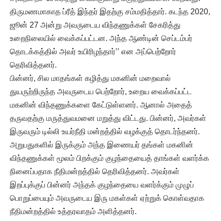
திருமணமாகாத ப்ரீத் இந்தர் இதற்கு சம்மதித்தார். கடந்த 2020,
ஜூன் 27 அன்று அவருடைய விந்தணுக்கள் சேகரித்து
உறைநிலையில் வைக்கப்பட்டன. அந்த ஆண்டின் செப்டம்பர்
தொடக்கத்தில் அவர் உயிரிழந்தார்’’ என அப்பெற்றோர்
தெரிவித்தனர்.
பின்னர், சில மாதங்கள் கழித்து மகனின் மறைவால்
துயருற்றிருந்த அவருடைய பெற்றோர், உறைய வைக்கப்பட்ட
மகனின் விந்தணுக்களை கேட்டுள்ளனர். ஆனால் அதைத்
தருவதற்கு மருத்துவமனை மறுத்து விட்டது. பின்னர், அவர்கள்
இருவரும் டில்லி உயர்நீதி மன்றத்தில் வழக்குத் தொடர்ந்தனர்.
அறுபதுகளில் இருக்கும் அந்த இணையர் தங்கள் மகனின்
விந்தணுக்கள் மூலம் பிறக்கும் குழந்தையைத் தாங்கள் வளர்க்க
நினைப்பதாக நீதிமன்றத்தில் தெரிவித்தனர். அவர்கள்
இறப்புக்குப் பின்னர் அந்தக் குழந்தையை வளர்க்கும் முழுப்
பொறுப்பையும் அவருடைய இரு மகள்கள் ஏற்றுக் கொள்வதாக
நீதிமன்றத்தில் உத்தரவாதம் அளித்தனர்.