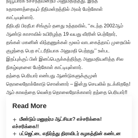
நியூயார்க் உச்சநீதிமன்றம் அனுமதித்தது. இந்த
உதாரணத்தையும் நீதிமன்றத்தில் அவர் மேற்கோள்
காட்டியுள்ளார்.
நீதிபதி பிரதீபா சிங்கும் தனது உத்தரவில், ‘‘கடந்த 2002ஆம்
ஆண்டு காசாவில் உயிரிழந்த 19 வயது வீரரின் பெற்றோர்,
தங்கள் மகனின் விந்தணுக்கள் மூலம் வாடகைத்தாய் முறையில்
குழந்தை பெற சட்டரீதியாக அனுமதி பெற்றது’’ உள்பட
இறப்புக்குப் பின் இனப்பெருக்கத்திற்கு அனுமதியளித்த சில
நிகழ்வுகளை மேற்கோள் காட்டியுள்ளார்.
தந்தை பெரியார் எண்பது ஆண்டுகளுக்குமுன்
தொலைநோக்கோடு சொன்னார் – இன்று செயலில் நடக்கிறதே!
ஆம் காலத்தை வென்ற தொலைநோக்காளர் தந்தை பெரியார்!!
Read More
மீண்டும் மனுதர்ம ஆட்சியா? எச்சரிக்கை!
எச்சரிக்கை!!
பட்ஜெட்டை எதிர்த்து திராவிடர் கழகத்தின் கண்டன