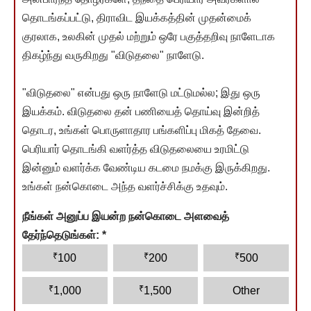
தொடங்கப்பட்டு, திராவிட இயக்கத்தின் முதன்மைக்
குரலாக, உலகின் முதல் மற்றும் ஒரே பகுத்தறிவு நாளேடாக
திகழ்ந்து வருகிறது "விடுதலை" நாளேடு.
"விடுதலை" என்பது ஒரு நாளேடு மட்டுமல்ல; இது ஒரு
இயக்கம். விடுதலை தன் பணியைத் தொய்வு இன்றித்
தொடர, உங்கள் பொருளாதார பங்களிப்பு மிகத் தேவை.
பெரியார் தொடங்கி வளர்த்த விடுதலையை உரமிட்டு
இன்னும் வளர்க்க வேண்டிய கடமை நமக்கு இருக்கிறது.
உங்கள் நன்கொடை அந்த வளர்ச்சிக்கு உதவும்.
நீங்கள் அனுப்ப இயன்ற நன்கொடை அளவைத்
தேர்ந்தெடுங்கள்:
*
₹
₹
₹
100
200
500
₹
₹
1,000
1,500
Other