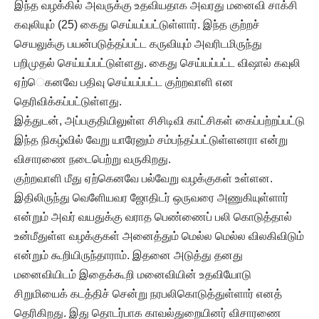
இந்த வழக்கில் அவருக்கு உதவியதாக அவரது மனைவி சாக்சி
கவுலியும் (25) கைது செய்யப்பட்டுள்ளார். இந்த குற்றச்
செயலுக்கு பயன்படுத்தப்பட்ட கருவியும் அவரிடமிருந்து
பறிமுதல் செய்யப்பட்டுள்ளது. கைது செய்யப்பட்ட விஷால் கவுலி
ஏற்ெகனவே பதிவு செய்யப்பட்ட குற்றவாளி என
தெரிவிக்கப்பட்டுள்ளது.
இத்துடன், அப்பகுதியிலுள்ள சிசிடிவி காட்சிகள் கைப்பற்றப்பட்டு
இந்த நிகழ்வில் வேறு யாரேனும் சம்பந்தப்பட்டுள்ளனரா என்று
விசாரணை நடைபெற்று வருகிறது.
குற்றவாளி மீது ஏற்கெனவே பல்வேறு வழக்குகள் உள்ளன.
இதிலிருந்து வெளிேயவர ஜோதிடர் ஒருவரை அணுகியுள்ளார்
என்றும் அவர் வயதுக்கு வராத பெண்ணைப் பலி கொடுத்தால்
உன்மீதுள்ள வழக்குகள் அனைத்தும் மெல்ல மெல்ல விலகிவிடும்
என்றும் கூறியிருந்தாராம். இதனை அடுத்து தனது
மனைவியிடம் இதைக்கூறி மனைவியின் உதவியோடு
சிறுமியைக் கடத்திச் சென்று நரபலிகொடுத்துள்ளார் எனத்
தெரிகிறது. இது தொடர்பாக காவல்துறையினர் விசாரணை