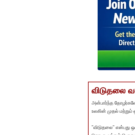
விடுதலை வளர
அன்பார்ந்த தோழர்களே
உலகின் முதல் மற்றும்
"விடுதலை" என்பது ஒ