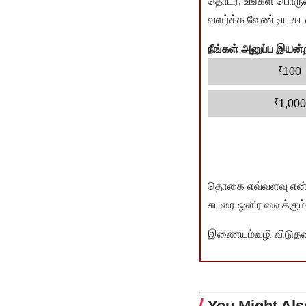
தொடர, உங்கள் பொருளா
வளர்க்க வேண்டிய கடம
நீங்கள் அனுப்ப இய
₹
100
₹
1,000
தொகை எவ்வளவு என்பது 
சுடரை ஒளிர வைக்கும்.
இணையம்வழி விடுதலை 
You Might Als