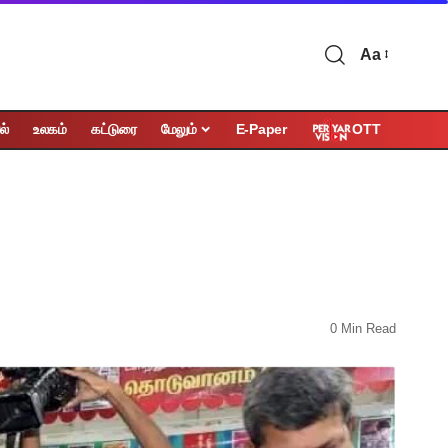
Aa
OTT
ல்
உலகம்
கட்டுரை
மேலும்
E-Paper
0 Min Read