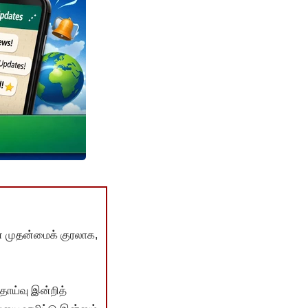
் முதன்மைக் குரலாக,
ொய்வு இன்றித்