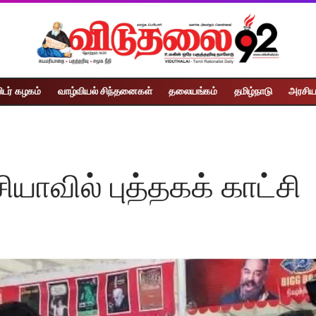
ிடர் கழகம்
வாழ்வியல் சிந்தனைகள்
தலையங்கம்
தமிழ்நாடு
அரசிய
யாவில் புத்தகக் காட்சி