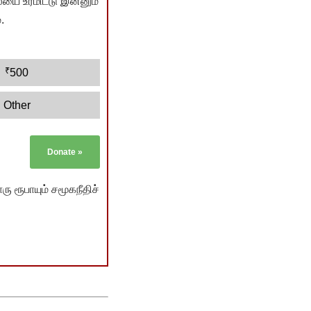
யை உரமிட்டு இன்னும்
.
₹
500
Other
Donate
»
ு ரூபாயும் சமூகநீதிச்