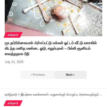
தமிழ்நாடு
மூடநம்பிக்கையால் அச்சப்பட்டு மக்கள் ஓட்டம் வீட்டு வாசலில்
கிடந்த மனித மண்டை ஓடு, எலும்புகள் – பில்லி சூனியம்
வைத்ததாக பீதி
July 21, 2025
Previous
Next
தமிழ்நாடு
>
இயற்கை வளங்களைப் பாதுகாக்கும் பொறுப்பு அனைவருக்கும் தேவை!
தமிழ்நாடு