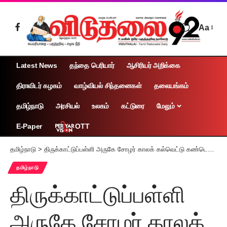
Aa
Latest News
தந்தை பெரியார்
ஆசிரியர் அறிக்கை
திராவிடர் கழகம்
வாழ்வியல் சிந்தனைகள்
தலையங்கம்
தமிழ்நாடு
அரசியல்
உலகம்
கட்டுரை
மேலும்
OTT
E-Paper
தமிழ்நாடு
>
திருக்காட்டுப்பள்ளி அருகே சோழர் காலக் கல்வெட்டு கண்டெடுப்பு
தமிழ்நாடு
திருக்காட்டுப்பள்ளி
அருகே சோழர் காலக்