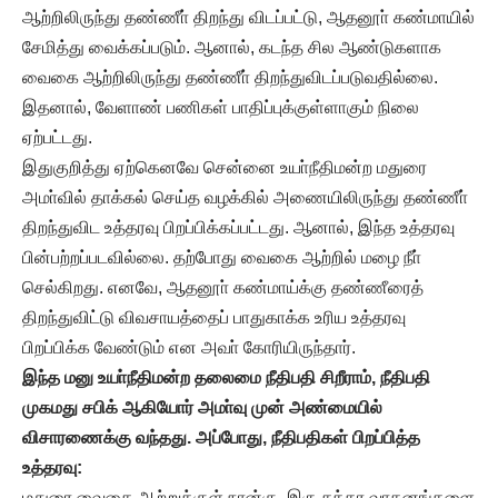
ஆற்றிலிருந்து தண்ணீா் திறந்து விடப்பட்டு, ஆதனூா் கண்மாயில்
சேமித்து வைக்கப்படும். ஆனால், கடந்த சில ஆண்டுகளாக
வைகை ஆற்றிலிருந்து தண்ணீா் திறந்துவிடப்படுவதில்லை.
இதனால், வேளாண் பணிகள் பாதிப்புக்குள்ளாகும் நிலை
ஏற்பட்டது.
இதுகுறித்து ஏற்கெனவே சென்னை உயா்நீதிமன்ற மதுரை
அமா்வில் தாக்கல் செய்த வழக்கில் அணையிலிருந்து தண்ணீா்
திறந்துவிட உத்தரவு பிறப்பிக்கப்பட்டது. ஆனால், இந்த உத்தரவு
பின்பற்றப்படவில்லை. தற்போது வைகை ஆற்றில் மழை நீா்
செல்கிறது. எனவே, ஆதனூா் கண்மாய்க்கு தண்ணீரைத்
திறந்துவிட்டு விவசாயத்தைப் பாதுகாக்க உரிய உத்தரவு
பிறப்பிக்க வேண்டும் என அவா் கோரியிருந்தார்.
இந்த மனு உயா்நீதிமன்ற தலைமை நீதிபதி சிறீராம், நீதிபதி
முகமது சபிக் ஆகியோர் அமா்வு முன் அண்மையில்
விசாரணைக்கு வந்தது. அப்போது, நீதிபதிகள் பிறப்பித்த
உத்தரவு:
மதுரை வைகை ஆற்றுக்குள் நான்கு, இரு சக்கர வாகனங்களை