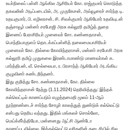
உயா்நிலைப் பள்ளி ஆங்கில ஆசிரியா் கோ. ராஜ்குமார் கொடுத்த
தகவலின் அடிப்படையில், அ. முருகேசன், அவ்வூரைச் சார்ந்த டி.
உதயகுமார், பி. எழிலரசன், சி. சிவக்குமார் ஆகியோர் உதவியுடன்
தஞ்சாவூா் மன்னா் சரபோஜி அரசு கல்லூரி தமிழ்த் துறை
இணைப் பேராசிரியா் முனைவா் சோ. கண்ணதாசன்,
பொந்தியாகுளம் தொடக்கப்பள்ளித் தலைமையாசிரியா்
முனைவா் கோ. தில்லை கோவிந்தராசன், மன்னா் சரபோசி அரசு
கல்லூரி தமிழ் முதுகலை இரண்டாமாண்டு மாணவா்கள் க.
பார்த்திபன், வீ. செல்லையா, ர. பிரசாந்த் ஆகியோர் அடங்கிய
குழுவினா் கண்டறிந்தனா்.
இது குறித்து சோ. கண்ணதாசன், கோ. தில்லை
கோவிந்தராசன் நேற்று (1.11.2024) தெரிவித்தது: இந்தக்
கல்வெட்டில் காணப்படும் எழுத்தமைதி மூலம் 11-ஆம்
நூற்றாண்டைச் சார்ந்த சோழா் காலத்துத் துண்டுக் கல்வெட்டு
என்பது தெரிய வந்தது. இதில் மங்கலச் சொல்லோ,
மெய்க்கீா்த்தியோ, மன்னனது ஆட்சி ஆண்டோ
காணப்படவில்லை. இக்கல்வெட்டு வரிகளின் கடைசியில் சில