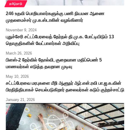
தமிழ்நாடு
246 உதவி பொறியாளர்களுக்கு பணி நியமன ஆணை
முதலமைச்சர் மு.க.ஸ்டாலின் வழங்கினார்
November 9, 2024
புதுச்சேரி சட்டப்பேரவைத் தேர்தல் தி.மு.க. போட்டியிடும் 13
தொகுதிகளின் வேட்பாளர்கள் அறிவிப்பு
March 26, 2026
பிளஸ்-2 தேர்வில் தோல்வி, குறைவான மதிப்பெண் 5
மாணவர்கள் எடுத்த தவறான முடிவு
May 10, 2026
சட்டப்பேரவை மரபுகளை மீறி ஆளுநர் ஆர்.என்.ரவி பா.ஜ.க.வின்
பிரதிநிதியாகச் செயல்படுகிறார் தலைவர்கள் கடும் குற்றச்சாட்டு
January 21, 2026