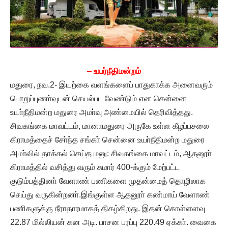
–
உயர்நீதிமன்றம்
மதுரை, நவ.2- இயற்கை வளங்களைப் பாதுகாக்க அனைவரும்
பொறுப்புணா்வுடன் செயல்பட வேண்டும் என சென்னை
உயா்நீதிமன்ற மதுரை அமா்வு அண்மையில் தெரிவித்தது.
சிவகங்கை மாவட்டம், மானாமதுரை அருகே உள்ள கீழப்பசலை
கிராமத்தைச் சோ்ந்த சங்கா் சென்னை உயா்நீதிமன்ற மதுரை
அமா்வில் தாக்கல் செய்த மனு: சிவகங்கை மாவட்டம், ஆதனூா்
கிராமத்தில் வசித்து வரும் சுமார் 400-க்கும் மேற்பட்ட
குடும்பத்தினா் வேளாண் பணிகளை முதன்மைத் தொழிலாக
செய்து வருகின்றனா்.இங்குள்ள ஆதனூா் கண்மாய் வேளாண்
பணிகளுக்கு நீராதாரமாகத் திகழ்கிறது. இதன் கொள்ளளவு
22.87 மில்லியன் கன அடி. பாசன பரப்பு 220.49 ஏக்கா். வைகை