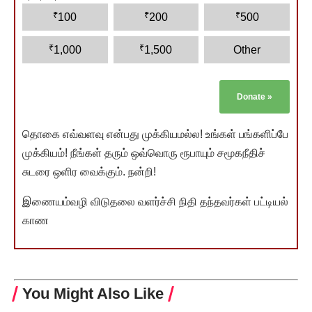
₹
₹
₹
100
200
500
₹
₹
1,000
1,500
Other
Donate
»
தொகை எவ்வளவு என்பது முக்கியமல்ல! உங்கள் பங்களிப்பே
முக்கியம்! நீங்கள் தரும் ஒவ்வொரு ரூபாயும் சமூகநீதிச்
சுடரை ஒளிர வைக்கும். நன்றி!
இணையம்வழி விடுதலை வளர்ச்சி நிதி தந்தவர்கள் பட்டியல்
காண
You Might Also Like