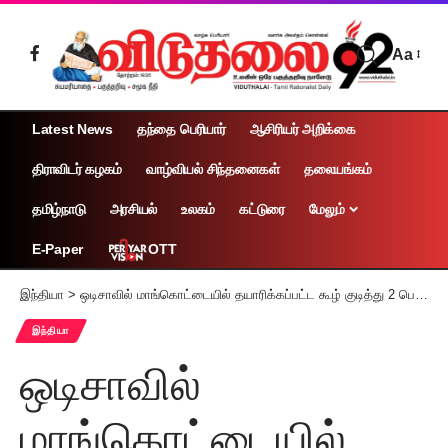
Aa
Latest News
தந்தை பெரியார்
ஆசிரியர் அறிக்கை
திராவிடர் கழகம்
வாழ்வியல் சிந்தனைகள்
தலையங்கம்
தமிழ்நாடு
அரசியல்
உலகம்
கட்டுரை
மேலும்
OTT
E-Paper
இந்தியா
>
ஒடிசாவில் மாங்கொட்டையில் தயாரிக்கப்பட்ட கூழ் குடித்து 2 பெண்கள் உயிரிழப்பு 6 பேர் கவலைக்கிடம்
இந்தியா
ஒடிசாவில்
மாங்கொட்டையில்