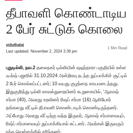
தீபாவளி கொண்டாடிய
2 பேர் சுட்டுக் கொலை
viduthalai
1 Min Read
Last updated: November 2, 2024 3:39 pm
புதுடில்லி, நவ.2
தலைநகர் டில்லியின் ஷஹ்தாரா பகுதியில் உள்ள
ஃபர்ஷ் பஜாரில் 31.10.2024 அன்றிரவு நடந்த துப்பாக்கிச் சூட்டில்
2 பேர் கொல்லப்பட்டனர்; 10 வயது குழந்தை காயமடைந்தது.
இதுகுறித்து டில்லி காவல்துறையினர் கூறுகையில், ‘ஆகாஷ்
சர்மா (40), அவரது உறவினர் ரிஷப் சர்மா (16) ஆகியோர்
தங்களது வீட்டில் தீபாவளி கொண்டாடிக் கொண்டிருந்தனர்.
அப்போது அவரது வீட்டிற்கு வந்த இருவர், ஆகாஷ் சர்மாவையும்,
ரிஷ்ப் சர்மாவையும் துப்பாக்கியால் சுட்டனர். அவர்கள் இருவரும்
ரத்த வெள்ளத்தில் சரிந்தனர்.