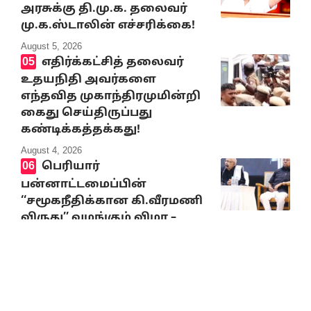
அரசுக்கு தி.மு.க. தலைவர்
மு.க.ஸ்டாலின் எச்சரிக்கை!
August 5, 2026
எதிர்க்கட்சித் தலைவர்
உதயநிதி அவர்களை
எந்தவித முகாந்திரமுமின்றி
கைது செய்திருப்பது
கண்டிக்கத்தக்கது!
August 4, 2026
பெரியார்
பன்னாட்டமைப்பின்
‘‘சமூகநீதிக்கான கி.வீரமணி
விருது’’ வழங்கும் விழா –
தமிழர் தலைவர் ஆசிரியர்
கி.வீரமணி பாராட்டுரை
August 5, 2026