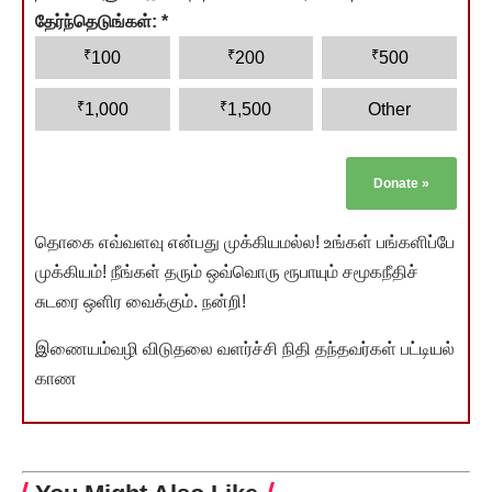
தேர்ந்தெடுங்கள்:
*
₹
₹
₹
100
200
500
₹
₹
1,000
1,500
Other
Donate
»
தொகை எவ்வளவு என்பது முக்கியமல்ல! உங்கள் பங்களிப்பே
முக்கியம்! நீங்கள் தரும் ஒவ்வொரு ரூபாயும் சமூகநீதிச்
சுடரை ஒளிர வைக்கும். நன்றி!
இணையம்வழி விடுதலை வளர்ச்சி நிதி தந்தவர்கள் பட்டியல்
காண