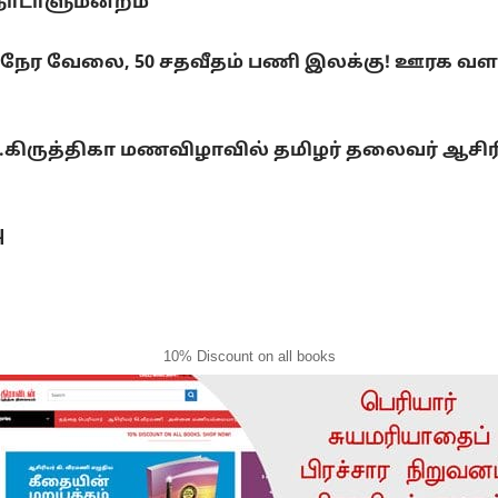
நாடாளுமன்றம்
நேர வேலை, 50 சதவீதம் பணி இலக்கு! ஊரக வளர்ச
ு.கிருத்திகா மணவிழாவில் தமிழர் தலைவர் ஆசிரி
ு
10% Discount on all books