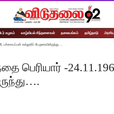
ிடர் கழகம்
வாழ்வியல் சிந்தனைகள்
தலையங்கம்
தமிழ்நாடு
அரசிய
4, பச்சையப்பன் கல்லூரிப் பேருரையிலிருந்து….
ந்தை பெரியார் -24.11.19
ருந்து….