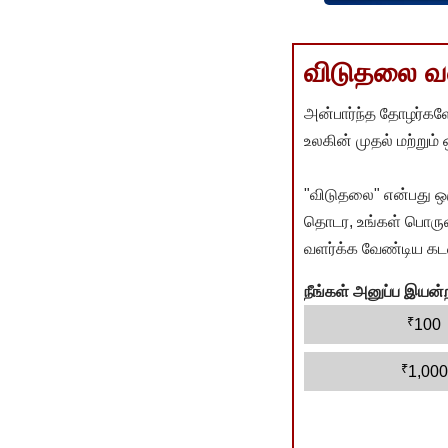
விடுதலை வளர
அன்பார்ந்த தோழர்களே
உலகின் முதல் மற்றும்
"விடுதலை" என்பது ஒ
தொடர, உங்கள் பொருளா
வளர்க்க வேண்டிய கடம
நீங்கள் அனுப்ப இய
₹
100
₹
1,000