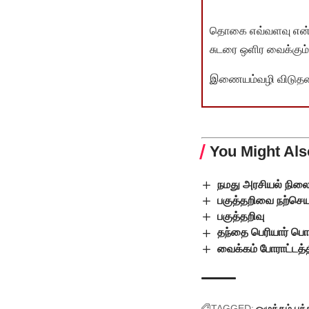
தொகை எவ்வளவு என்பது 
சுடரை ஒளிர வைக்கும்.
இணையம்வழி விடுதலை 
You Might Als
நமது அரசியல் நில
பகுத்தறிவை நற்செயல
பகுத்தறிவு
தந்தை பெரியார் ப
வைக்கம் போராட்டத்
TAGGED:
ஒழுக்கம்
பக்