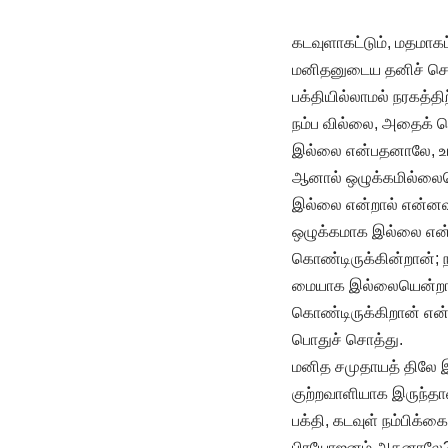
கடவுளாகட்டும், மதமாகட
மனிதனுடைய தனிச் சொத்
பக்தியில்லாமல் நரகத்த
நம்ப வில்லை, அதைக் க
இல்லை என்பதனாலே, உ
ஆனால் ஒழுக்கமில்லைய
இல்லை என்றால் என்னவா
ஒழுக்கமாக இல்லை என்
கொண்டிருக்கின்றான்
மையாக இல்லையென்றால
கொண்டிருக்கிறான் என
பொதுச் சொத்து.
மனித சமுதாயத் திலே இ
குற்றவாளியாக இருந்தா
பக்தி, கடவுள் நம்பிக்
பிரயோஜனம் அதனாலே