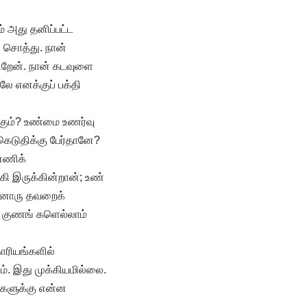
ம் அது தனிப்பட்ட
 சொத்து. நான்
கிறேன். நான் கடவுளை
ே எனக்குப் பக்தி
கும்? உண்மை உணர்வு
ெடுதிக்கு பேர்தானே?
்ணிக்
 இருக்கின்றான்; உண்
்னொரு தவறைக்
 குணங் களெல்லாம்
ாரியங்களில்
். இது முக்கியமில்லை.
க்களுக்கு என்ன