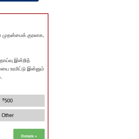
் முதன்மைக் குரலாக,
ொய்வு இன்றித்
யை உரமிட்டு இன்னும்
.
₹
500
Other
Donate
»