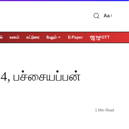
Aa
OTT
ல்
உலகம்
கட்டுரை
மேலும்
E-Paper
64, பச்சையப்பன்
1 Min Read