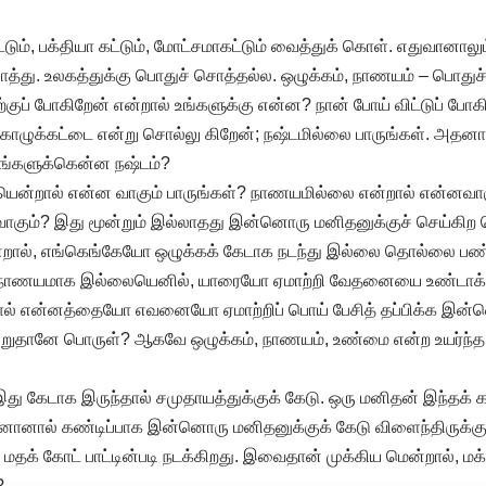
்டும், பக்தியா கட்டும், மோட்சமாகட்டும் வைத்துக் கொள். எதுவானாலு
து. உலகத்துக்கு பொதுச் சொத்தல்ல. ஒழுக்கம், நாணயம் – பொதுச்
ிற்குப் போகிறேன் என்றால் உங்களுக்கு என்ன? நான் போய் விட்டுப் போ
ொழுக்கட்டை என்று சொல்லு கிறேன்; நஷ்டமில்லை பாருங்கள். அதனால
ங்களுக்கென்ன நஷ்டம்?
ென்றால் என்ன வாகும் பாருங்கள்? நாணயமில்லை என்றால் என்னவா
கும்? இது மூன்றும் இல்லாதது இன்னொரு மனிதனுக்குச் செய்கிற க
றால், எங்கெங்கேயோ ஒழுக்கக் கேடாக நடந்து இல்லை தொல்லை பண
; நாணயமாக இல்லையெனில், யாரையோ ஏமாற்றி வேதனையை உண்டாக்கி
் என்னத்தையோ எவனையோ ஏமாற்றிப் பொய் பேசித் தப்பிக்க இன
்றுதானே பொருள்? ஆகவே ஒழுக்கம், நாணயம், உண்மை என்ற உயர்ந்த
து கேடாக இருந்தால் சமுதாயத்துக்குக் கேடு. ஒரு மனிதன் இந்தக் க
னானால் கண்டிப்பாக இன்னொரு மனிதனுக்குக் கேடு விளைந்திருக்கும
கை மதக் கோட் பாட்டின்படி நடக்கிறது. இவைதான் முக்கிய மென்றால், ம
?