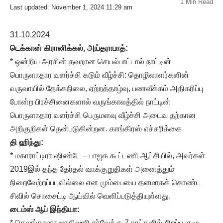
1 Min Read
Last updated: November 1, 2024 11:29 am
31.10.2024
டெக்கான் கிரானிக்கல், அய்தராபாத்:
* ஒன்றிய அரசின் தவறான செயல்பாட்டால் நாட்டின்
பொருளாதார வளர்ச்சி கடும் வீழ்ச்சி: தொழிலாளர்களின்
வருவாயில் தேக்கநிலை, ஏற்றத்தாழ்வு, பணவீக்கம் அதிகரிப்பு
போன்ற பிரச்சினைகளால் வருங்காலத்தில் நாட்டின்
பொருளாதார வளர்ச்சி பெருமளவு வீழ்ச்சி அடைவ தற்கான
அறிகுறிகள் தென்படுகின்றன. காங்கிரஸ் எச்சரிக்கை
தி ஹிந்து:
* மகாராட்டிரா ஷிண்டே – பாஜக கூட்டணி ஆட்சியில், அவர்கள்
2019இல் தந்த தேர்தல் வாக்குறுதிகள் அனைத்தும்
நிறைவேற்றப்படவில்லை என மும்பையை தளமாகக் கொண்ட
சிவில் சொசைட்டி ஆய்வில் வெளிப்படுத்தியுள்ளது.
டைம்ஸ் ஆப் இந்தியா:
* தெலங்கானா ஜாதிவாரி சர்வேக்கு 7 நாட்களில் சிறப்பு குழு