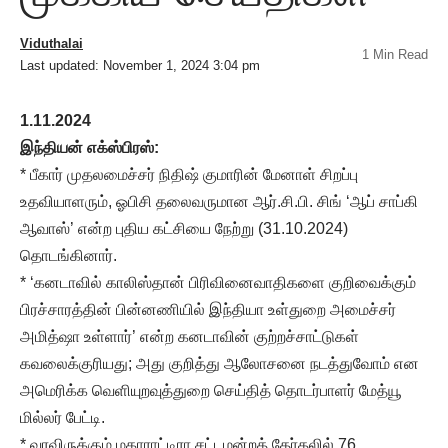
Viduthalai
1 Min Read
Last updated: November 1, 2024 3:04 pm
1.11.2024
இந்தியன் எக்ஸ்பிரஸ்:
* பீகார் முதலமைச்சர் நிதிஷ் குமாரின் மேனாள் சிறப்பு
உதவியாளரும், ஓபிசி தலைவருமான ஆர்.சி.பி. சிங் ‘ஆப் சாப்கி
ஆவாஸ்’ என்ற புதிய கட்சியை நேற்று (31.10.2024)
தொடங்கினார்.
* ‘கனடாவில் காலிஸ்தான் பிரிவினைவாதிகளை குறிவைக்கும்
பிரச்சாரத்தின் பின்னணியில் இந்தியா உள்துறை அமைச்சர்
அமித்ஷா உள்ளார்’ என்ற கனடாவின் குற்றச்சாட்டுகள்
கவலைக்குரியது; அது குறித்து ஆலோசனை நடத்துவோம் என
அமெரிக்க வெளியுறவுத்துறை செய்தித் தொடர்பாளர் மேத்யூ
மில்லர் பேட்டி.
* வரவிருக்கும் மகாராட்டிரா சட்டமன்றத் தேர்தலில் 76