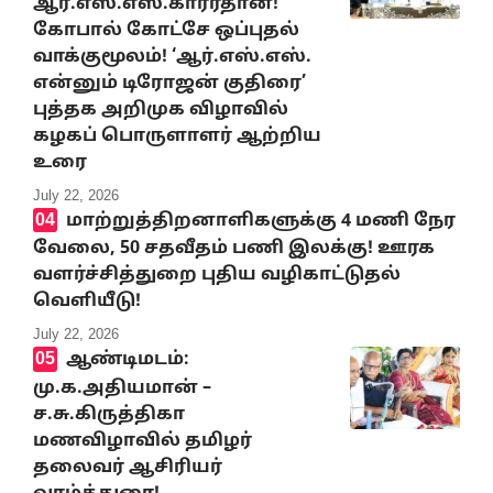
ஆர்.எஸ்.எஸ்.காரர்தான்!
கோபால் கோட்சே ஒப்புதல்
வாக்குமூலம்! ‘ஆர்.எஸ்.எஸ்.
என்னும் டிரோஜன் குதிரை’
புத்தக அறிமுக விழாவில்
கழகப் பொருளாளர் ஆற்றிய
உரை
July 22, 2026
மாற்றுத்திறனாளிகளுக்கு 4 மணி நேர
வேலை, 50 சதவீதம் பணி இலக்கு! ஊரக
வளர்ச்சித்துறை புதிய வழிகாட்டுதல்
வெளியீடு!
July 22, 2026
ஆண்டிமடம்:
மு.க.அதியமான் –
ச.சு.கிருத்திகா
மணவிழாவில் தமிழர்
தலைவர் ஆசிரியர்