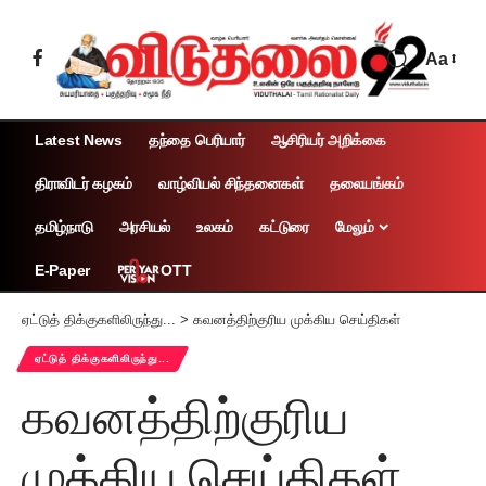
Aa
Latest News
தந்தை பெரியார்
ஆசிரியர் அறிக்கை
திராவிடர் கழகம்
வாழ்வியல் சிந்தனைகள்
தலையங்கம்
தமிழ்நாடு
அரசியல்
உலகம்
கட்டுரை
மேலும்
OTT
E-Paper
ஏட்டுத் திக்குகளிலிருந்து...
>
கவனத்திற்குரிய முக்கிய செய்திகள்
ஏட்டுத் திக்குகளிலிருந்து...
கவனத்திற்குரிய
முக்கிய செய்திகள்