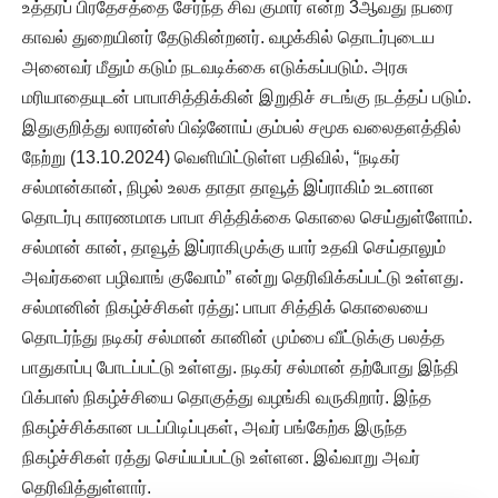
உத்தரப் பிரதேசத்தை சேர்ந்த சிவ குமார் என்ற 3ஆவது நபரை
காவல் துறையினர் தேடுகின்றனர். வழக்கில் தொடர்புடைய
அனைவர் மீதும் கடும் நடவடிக்கை எடுக்கப்படும். அரசு
மரியாதையுடன் பாபாசித்திக்கின் இறுதிச் சடங்கு நடத்தப் படும்.
இதுகுறித்து லாரன்ஸ் பிஷ்னோய் கும்பல் சமூக வலைதளத்தில்
நேற்று (13.10.2024) வெளியிட்டுள்ள பதிவில், “நடிகர்
சல்மான்கான், நிழல் உலக தாதா தாவூத் இப்ராகிம் உடனான
தொடர்பு காரணமாக பாபா சித்திக்கை கொலை செய்துள்ளோம்.
சல்மான் கான், தாவூத் இப்ராகிமுக்கு யார் உதவி செய்தாலும்
அவர்களை பழிவாங் குவோம்” என்று தெரிவிக்கப்பட்டு உள்ளது.
சல்மானின் நிகழ்ச்சிகள் ரத்து: பாபா சித்திக் கொலையை
தொடர்ந்து நடிகர் சல்மான் கானின் மும்பை வீட்டுக்கு பலத்த
பாதுகாப்பு போடப்பட்டு உள்ளது. நடிகர் சல்மான் தற்போது இந்தி
பிக்பாஸ் நிகழ்ச்சியை தொகுத்து வழங்கி வருகிறார். இந்த
நிகழ்ச்சிக்கான படப்பிடிப்புகள், அவர் பங்கேற்க இருந்த
நிகழ்ச்சிகள் ரத்து செய்யப்பட்டு உள்ளன. இவ்வாறு அவர்
தெரிவித்துள்ளார்.