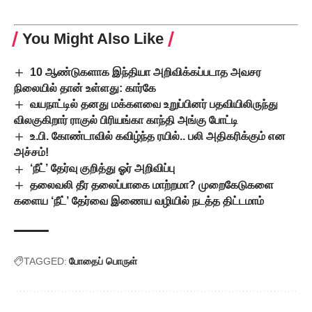
You Might Also Like
10 ஆண்டுகளாக இந்தியா அறிவிக்கப்படாத அவசர
நிலையில் தான் உள்ளது: கார்கே
வயநாட்டில் தனது மக்களவை உறுப்பினர் பதவியிலிருந்து
விலகுகிறார் ராகுல் பிரியங்கா காந்தி அங்கு போட்டி
உ.பி. கோண்டாவில் கவிழ்ந்த ரயில்.. பலி அதிகரிக்கும் என
அச்சம்!
‘நீட்’ தேர்வு குறித்து ஓர் அறிவிப்பு
தலைவலி தீர தலைப்பாகை மாற்றமா? முறைகேடுகளை
களைய ‘நீட்’ தேர்வை இணைய வழியில் நடத்த திட்டமாம்
TAGGED:
போதைப் பொருள்