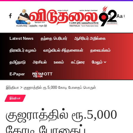
Aa
Latest News
தந்தை பெரியார்
ஆசிரியர் அறிக்கை
திராவிடர் கழகம்
வாழ்வியல் சிந்தனைகள்
தலையங்கம்
தமிழ்நாடு
அரசியல்
உலகம்
கட்டுரை
மேலும்
OTT
E-Paper
இந்தியா
>
குஜராத்தில் ரூ.5,000 கோடி போதைப் பொருள்
இந்தியா
குஜராத்தில் ரூ.5,000
கோடி போதைப்