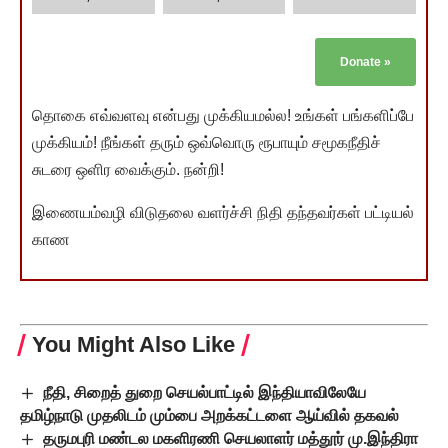
Donate
»
தொகை எவ்வளவு என்பது முக்கியமல்ல! உங்கள் பங்களிப்பே
முக்கியம்! நீங்கள் தரும் ஒவ்வொரு ரூபாயும் சமூகநீதிச்
சுடரை ஒளிர வைக்கும். நன்றி!
இணையம்வழி விடுதலை வளர்ச்சி நிதி தந்தவர்கள் பட்டியல்
காண
You Might Also Like
நீதி, சிறைத் துறை செயல்பாட்டில் இந்தியாவிலேயே
தமிழ்நாடு முதலிடம் மும்பை அறக்கட்டளை ஆய்வில் தகவல்
தருமபுரி மண்டல மகளிரணி செயலாளர் மத்தூர் மு.இந்திரா