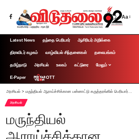
Aa
Latest News
தந்தை பெரியார்
ஆசிரியர் அறிக்கை
திராவிடர் கழகம்
வாழ்வியல் சிந்தனைகள்
தலையங்கம்
தமிழ்நாடு
அரசியல்
உலகம்
கட்டுரை
மேலும்
OTT
E-Paper
அரசியல்
>
மருந்தியல் ஆராய்ச்சிக்கான பன்னாட்டு கருத்தரங்கில் பெரியார் மருந்தியல் கல்லூரி மாணவருக்கு முதல் பரிசு
அரசியல்
மருந்தியல்
ஆராய்ச்சிக்கான