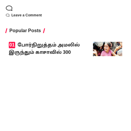
Leave a Comment
Popular Posts
போர்நிறுத்தம் அமலில்
இருந்தும் காசாவில் 300
குழந்தைகள் உயிரிழப்பு
யூனிசெஃப் அதிர்ச்சி
அறிவிப்பு
August 8, 2026
கவனத்திற்குரிய முக்கியச் செய்திகள்
8.8.2026
August 8, 2026
விமர்சனங்களை ஏற்கும்
மனப்பக்குவம்
பொதுவாழ்வில் தேவை!