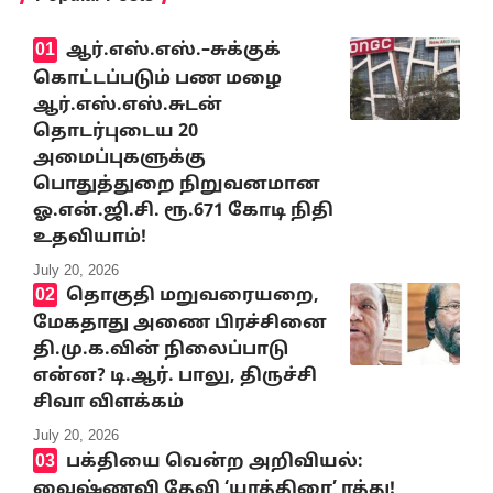
ஆர்.எஸ்.எஸ்.–சுக்குக்
கொட்டப்படும் பண மழை
ஆர்.எஸ்.எஸ்.சுடன்
தொடர்புடைய 20
அமைப்புகளுக்கு
பொதுத்துறை நிறுவனமான
ஓ.என்.ஜி.சி. ரூ.671 கோடி நிதி
உதவியாம்!
July 20, 2026
தொகுதி மறுவரையறை,
மேகதாது அணை பிரச்சினை
தி.மு.க.வின் நிலைப்பாடு
என்ன? டி.ஆர். பாலு, திருச்சி
சிவா விளக்கம்
July 20, 2026
பக்தியை வென்ற அறிவியல்:
வைஷ்ணவி தேவி ‘யாத்திரை’ ரத்து!