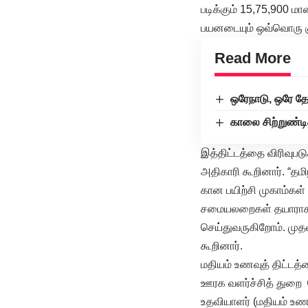
படிக்கும் 15,75,900 ம
பயனடையும் ஒவ்வொரு கு
Read More
ஒரேநாடு, ஒரே தேர
காலை சிற்றுண்டி
இத்திட்டத்தை விரிவுப
அதிகாரி கூறினார். “தம
கான பயிற்சி முகாம்கள்
சமையலறைகள் தயாராக உ
செய்துவருகிறோம். முதல
கூறினார்.
மதியம் உணவுத் திட்டத
ஊரக வளர்ச்சித் துறை 
உதவியாளர் (மதியம் உணவ