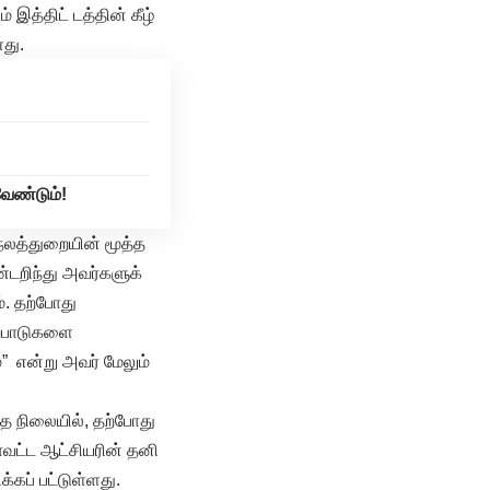
இத்திட் டத்தின் கீழ்
து.
வேண்டும்!
நலத்துறையின் மூத்த
ண்டறிந்து அவர்களுக்
். தற்போது
ற்பாடுகளை
” என்று அவர் மேலும்
த நிலையில், தற்போது
ாவட்ட ஆட்சியரின் தனி
்கப் பட்டுள்ளது.