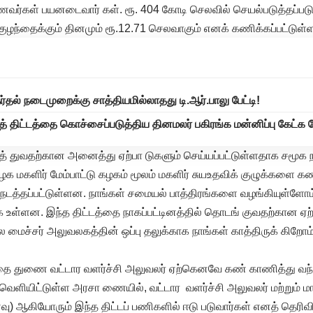
ாணவர்கள் பயனடைவார் கள். ரூ. 404 கோடி செலவில் செயல்படுத்தப்படும் 
ழந்தைக்கும் தினமும் ரூ.12.71 செலவாகும் எனக் கணிக்கப்பட்டுள்ள
்தல் நடைமுறைக்கு சாத்தியமில்லாதது டி.ஆர்.பாலு பேட்டி!
த் திட்டத்தை கொச்சைப்படுத்திய தினமலர் பகிரங்க மன்னிப்பு கேட்க 
டுத் துவதற்கான அனைத்து ஏற்பா டுகளும் செய்யப்பட்டுள்ளதாக சமூக 
ிழக மகளிர் மேம்பாட்டு கழகம் மூலம் மகளிர் சுயஉதவிக் குழுக்களை க
 நடத்தப்பட்டுள்ளன. நாங்கள் சமையல் பாத்திரங்களை வழங்கியுள்ளோம
ள்ளன. இந்த திட்டத்தை நாகப்பட்டினத்தில் தொடங் குவதற்கான ஏ
 மைச்சர் அலுவலகத்தின் ஒப்பு தலுக்காக நாங்கள் காத்திருக் கிறோம்
்தை துணை வட்டார வளர்ச்சி அலுவலர் ஏற்கெனவே கண் காணித்து வந்
வெளியிட்டுள்ள அரசா ணையில், வட்டார வளர்ச்சி அலுவலர் மற்றும் ம
ு) ஆகியோரும் இந்த திட்டப் பணிகளில் ஈடு படுவார்கள் எனத் தெரிவிக