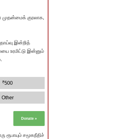
் முதன்மைக் குரலாக,
ொய்வு இன்றித்
யை உரமிட்டு இன்னும்
.
₹
500
Other
Donate
»
ு ரூபாயும் சமூகநீதிச்