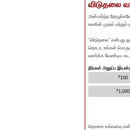
விடுதலை வளர
அன்பார்ந்த தோழர்களே
உலகின் முதல் மற்றும்
"விடுதலை" என்பது ஒ
தொடர, உங்கள் பொருளா
வளர்க்க வேண்டிய கடம
நீங்கள் அனுப்ப இய
₹
100
₹
1,000
தொகை எவ்வளவு என்பது 