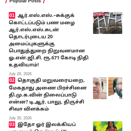
Popular Posts
ஆர்.எஸ்.எஸ்.–சுக்குக்
கொட்டப்படும் பண மழை
ஆர்.எஸ்.எஸ்.சுடன்
தொடர்புடைய 20
அமைப்புகளுக்கு
பொதுத்துறை நிறுவனமான
ஓ.என்.ஜி.சி. ரூ.671 கோடி நிதி
உதவியாம்!
July 20, 2026
தொகுதி மறுவரையறை,
மேகதாது அணை பிரச்சினை
தி.மு.க.வின் நிலைப்பாடு
என்ன? டி.ஆர். பாலு, திருச்சி
சிவா விளக்கம்
July 20, 2026
இதோ ஓர் இலக்கியப்