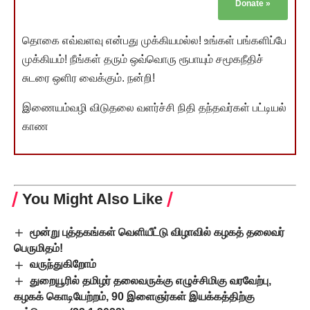
Donate
»
தொகை எவ்வளவு என்பது முக்கியமல்ல! உங்கள் பங்களிப்பே
முக்கியம்! நீங்கள் தரும் ஒவ்வொரு ரூபாயும் சமூகநீதிச்
சுடரை ஒளிர வைக்கும். நன்றி!
இணையம்வழி விடுதலை வளர்ச்சி நிதி தந்தவர்கள் பட்டியல்
காண
You Might Also Like
மூன்று புத்தகங்கள் வெளியீட்டு விழாவில் கழகத் தலைவர்
பெருமிதம்!
வருந்துகிறோம்
துறையூரில் தமிழர் தலைவருக்கு எழுச்சிமிகு வரவேற்பு,
கழகக் கொடியேற்றம், 90 இளைஞர்கள் இயக்கத்திற்கு