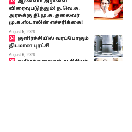
ஆணவம் அழிவை
விரைவுபடுத்தும்! த.வெ.க.
அரசுக்கு தி.மு.க. தலைவர்
மு.க.ஸ்டாலின் எச்சரிக்கை!
August 5, 2026
குளிர்ச்சியில் வரப்போகும்
திடமான புரட்சி
August 6, 2026
தமிழர் தலைவர் ஆசிரியர்
கி. வீரமணி, மோகனா
வீரமணி ஆகியோர்
பொன்னாடை அணிவித்தனர்
August 5, 2026
பெரியார்
பன்னாட்டமைப்பின்
‘‘சமூகநீதிக்கான கி.வீரமணி
விருது’’ வழங்கும் விழா –
தமிழர் தலைவர் ஆசிரியர்