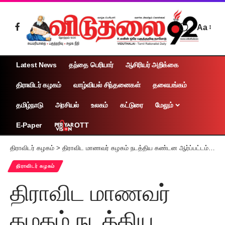
Aa
Latest News
தந்தை பெரியார்
ஆசிரியர் அறிக்கை
திராவிடர் கழகம்
வாழ்வியல் சிந்தனைகள்
தலையங்கம்
தமிழ்நாடு
அரசியல்
உலகம்
கட்டுரை
மேலும்
OTT
E-Paper
திராவிடர் கழகம்
>
திராவிட மாணவர் கழகம் நடத்திய கண்டன ஆர்ப்பட்டம் (3.9.2024)
திராவிடர் கழகம்
திராவிட மாணவர்
கழகம் நடத்திய