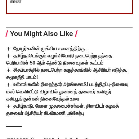
காண
You Might Also Like
தோழர்களின் முக்கிய கவனத்திற்கு…
தமிழ்நாடெங்கும் எழுச்சியோடு நடைபெற்ற தந்தை
பெரியாரின் 50 ஆம் ஆண்டு நினைவுநாள் கூட்டம்
சிதம்பரத்தில் நடைபெற்ற கருத்தரங்கில் ஆசிரியர் எடுத்த,
சமூகநீதி பாடம்!
உள்ளங்களில் நிறைந்தார் அரங்கசாமி! படத்திறப்பு-நினைவு
மலர் வெளியீட்டு விழாவில் துணைத் தலைவர் கவிஞர்
கலி.பூங்குன்றன் நினைவேந்தல் உரை
தமிழ்நாடு, கேரள முதலமைச்சர்கள், திராவிடர் கழகத்
தலைவர் ஆசிரியர் கி.வீரமணி பங்கேற்பு