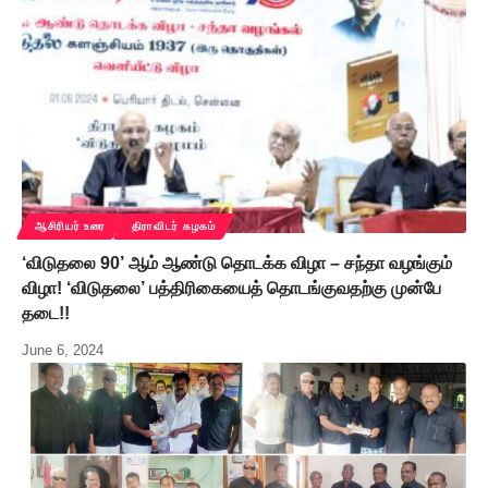
ஆசிரியர் உரை
திராவிடர் கழகம்
‘விடுதலை 90’ ஆம் ஆண்டு தொடக்க விழா – சந்தா வழங்கும்
விழா! ‘விடுதலை’ பத்திரிகையைத் தொடங்குவதற்கு முன்பே
தடை!!
June 6, 2024