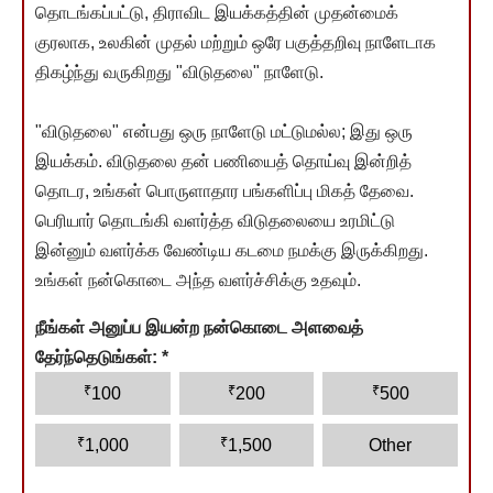
தொடங்கப்பட்டு, திராவிட இயக்கத்தின் முதன்மைக்
குரலாக, உலகின் முதல் மற்றும் ஒரே பகுத்தறிவு நாளேடாக
திகழ்ந்து வருகிறது "விடுதலை" நாளேடு.
"விடுதலை" என்பது ஒரு நாளேடு மட்டுமல்ல; இது ஒரு
இயக்கம். விடுதலை தன் பணியைத் தொய்வு இன்றித்
தொடர, உங்கள் பொருளாதார பங்களிப்பு மிகத் தேவை.
பெரியார் தொடங்கி வளர்த்த விடுதலையை உரமிட்டு
இன்னும் வளர்க்க வேண்டிய கடமை நமக்கு இருக்கிறது.
உங்கள் நன்கொடை அந்த வளர்ச்சிக்கு உதவும்.
நீங்கள் அனுப்ப இயன்ற நன்கொடை அளவைத்
தேர்ந்தெடுங்கள்:
*
₹
₹
₹
100
200
500
₹
₹
1,000
1,500
Other