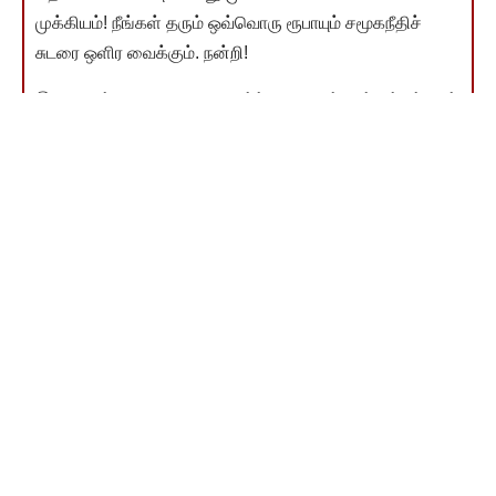
முக்கியம்! நீங்கள் தரும் ஒவ்வொரு ரூபாயும் சமூகநீதிச்
சுடரை ஒளிர வைக்கும். நன்றி!
இணையம்வழி விடுதலை வளர்ச்சி நிதி தந்தவர்கள் பட்டியல்
காண
You Might Also Like
சட்டப் பேரவைப் பதிவுகளை இனி இணையத்திலும்
படிக்கலாம்!
224 வழக்குகளில் பறிமுதல் செய்த மூன்றரை டன் கஞ்சா
தீயிட்டு அழிப்பு
ஸநாதனத்தை பற்றி நான் பேசியது சரிதான்! பதவி பெரிதல்ல
– மனிதனாக இருப்பது தான் முக்கியம் அமைச்சர் உதயநிதி
பேட்டி
கிருஷ்ணா நதிநீரை திறந்துவிட ஆந்திர அரசுக்கு, தமிழ்நாடு