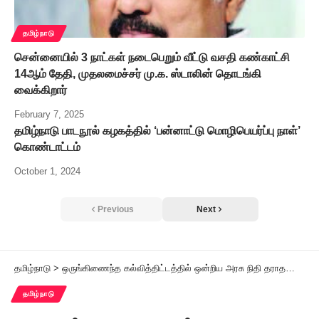
தமிழ்நாடு
சென்னையில் 3 நாட்கள் நடைபெறும் வீட்டு வசதி கண்காட்சி
14ஆம் தேதி, முதலமைச்சர் மு.க. ஸ்டாலின் தொடங்கி
வைக்கிறார்
February 7, 2025
தமிழ்நாடு பாடநூல் கழகத்தில் ‘பன்னாட்டு மொழிபெயர்ப்பு நாள்’
கொண்டாட்டம்
October 1, 2024
Previous
Next
தமிழ்நாடு
>
ஒருங்கிணைந்த கல்வித்திட்டத்தில் ஒன்றிய அரசு நிதி தராததால் 451 பயிற்றுநர்கள் நிறுத்தம்
தமிழ்நாடு