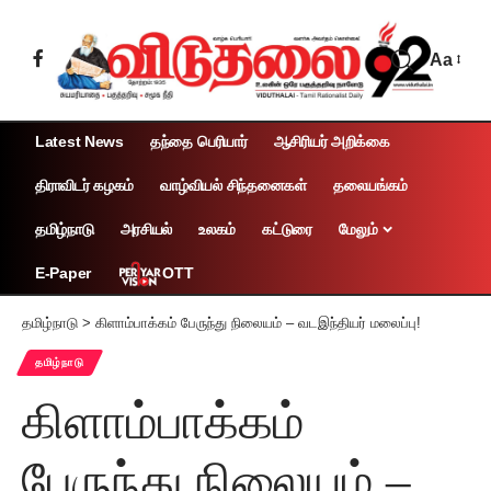
Aa
Latest News
தந்தை பெரியார்
ஆசிரியர் அறிக்கை
திராவிடர் கழகம்
வாழ்வியல் சிந்தனைகள்
தலையங்கம்
தமிழ்நாடு
அரசியல்
உலகம்
கட்டுரை
மேலும்
OTT
E-Paper
தமிழ்நாடு
>
கிளாம்பாக்கம் பேருந்து நிலையம் – வடஇந்தியர் மலைப்பு!
தமிழ்நாடு
கிளாம்பாக்கம்
பேருந்து நிலையம் –