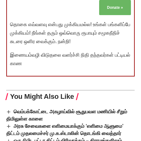
Donate
»
தொகை எவ்வளவு என்பது முக்கியமல்ல! உங்கள் பங்களிப்பே
முக்கியம்! நீங்கள் தரும் ஒவ்வொரு ரூபாயும் சமூகநீதிச்
சுடரை ஒளிர வைக்கும். நன்றி!
இணையம்வழி விடுதலை வளர்ச்சி நிதி தந்தவர்கள் பட்டியல்
காண
You Might Also Like
வெம்பக்கோட்டை அகழாய்வில் சூதுபவள மணியில் சீறும்
திமிலுள்ள காளை
அரசு சேவைகளை எளிமையாக்கும் ‘எளிமை ஆளுமை’
திட்டம் முதலமைச்சர் மு.க.ஸ்டாலின் தொடங்கி வைத்தார்
ஒரு நிமிட பட்டா திட்டம் விரிவாக்கம் – கிராமங்களிலும்