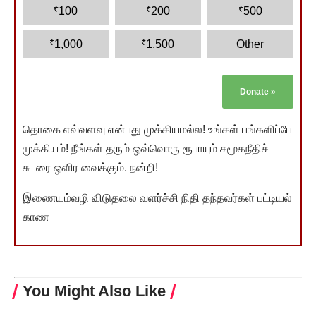
₹
₹
₹
100
200
500
₹
₹
1,000
1,500
Other
Donate
»
தொகை எவ்வளவு என்பது முக்கியமல்ல! உங்கள் பங்களிப்பே
முக்கியம்! நீங்கள் தரும் ஒவ்வொரு ரூபாயும் சமூகநீதிச்
சுடரை ஒளிர வைக்கும். நன்றி!
இணையம்வழி விடுதலை வளர்ச்சி நிதி தந்தவர்கள் பட்டியல்
காண
You Might Also Like