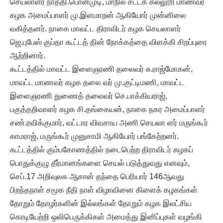
செயலாளர் நாத்தி.பொன்முடி, மாநில சட்டக் கல்லூரி மாணவர்
கழக அமைப்பாளர் மு.இளமாறன் ஆகியோர் முன்னிலை
வகித்தனர். நாகை மாவட்ட திராவிடர் கழக செயலாளர்
ஜெ.புபேஸ் குப்தா கூட்டத் தின் நோக்கத்தை விளக்கி சிறப்புரை
ஆற்றினார்.
கூட்டத்தில் மாவட்ட இளைஞரணி தலைவர் சு.ராஜ்மோகன்,
மாவட்ட மாணவர் கழக தலை வர் மு.குட்டிமணி, மாவட்ட
இளைஞரணி துணைத் தலைவர் செ.பாக்கியராஜ்,
பகுத்தறிவாளர் கழக சி.தங்கையன், நாகை நகர அமைப்பாளர்
சண்.ரவிக்குமார், வட்டார விவசாய அணி செயலா ளர் மருங்கூர்
காமராஜ், மருங்கூர் முனுசாமி ஆகியோர் பங்கேற்றனர்.
கூட்டத்தில் கும்பகோணத்தில் நடைபெற்ற திராவிடர் கழகப்
பொதுக்குழு தீர்மானங்களை செயல் படுத்துவது எனவும்,
செப்.17 அறிவுலக ஆசான் தந்தை பெரியார் 146ஆவது
பிறந்தநாள் சமூக நீதி நாள் விழாவினை கிளைக் கழகங்கள்
தோறும் தோழர்களின் இல்லங்கள் தோறும் கழக இலட்சிய
கொடியேற்றி ஒலிபெருக்கிகள் அமைத்து இனிப்புகள் வழங்கி