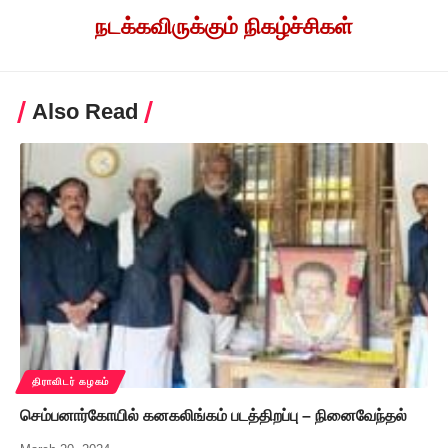
நடக்கவிருக்கும் நிகழ்ச்சிகள்
Also Read
திராவிடர் கழகம்
செம்பனார்கோயில் கனகலிங்கம் படத்திறப்பு – நினைவேந்தல்