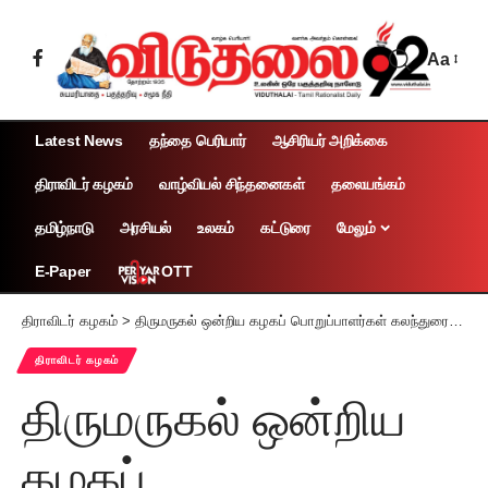
Aa
Latest News
தந்தை பெரியார்
ஆசிரியர் அறிக்கை
திராவிடர் கழகம்
வாழ்வியல் சிந்தனைகள்
தலையங்கம்
தமிழ்நாடு
அரசியல்
உலகம்
கட்டுரை
மேலும்
OTT
E-Paper
திராவிடர் கழகம்
>
திருமருகல் ஒன்றிய கழகப் பொறுப்பாளர்கள் கலந்துரையாடல் கூட்டம் பெரியார் பிறந்த நாள் விழா பொதுக் கூட்டம் – பட ஊர்வலம் நடத்த முடிவு!
திராவிடர் கழகம்
திருமருகல் ஒன்றிய
கழகப்