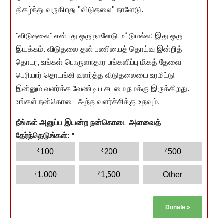
திகழ்ந்து வருகிறது "விடுதலை" நாளேடு.
"விடுதலை" என்பது ஒரு நாளேடு மட்டுமல்ல; இது ஒரு
இயக்கம். விடுதலை தன் பணியைத் தொய்வு இன்றித்
தொடர, உங்கள் பொருளாதார பங்களிப்பு மிகத் தேவை.
பெரியார் தொடங்கி வளர்த்த விடுதலையை உரமிட்டு
இன்னும் வளர்க்க வேண்டிய கடமை நமக்கு இருக்கிறது.
உங்கள் நன்கொடை அந்த வளர்ச்சிக்கு உதவும்.
நீங்கள் அனுப்ப இயன்ற நன்கொடை அளவைத்
தேர்ந்தெடுங்கள்:
*
₹
₹
₹
100
200
500
₹
₹
1,000
1,500
Other
Donate
»