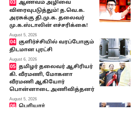
ஆணவம் அழிவை
விரைவுபடுத்தும்! த.வெ.க.
அரசுக்கு தி.மு.க. தலைவர்
மு.க.ஸ்டாலின் எச்சரிக்கை!
August 5, 2026
குளிர்ச்சியில் வரப்போகும்
திடமான புரட்சி
August 6, 2026
தமிழர் தலைவர் ஆசிரியர்
கி. வீரமணி, மோகனா
வீரமணி ஆகியோர்
பொன்னாடை அணிவித்தனர்
August 5, 2026
பெரியார்
பன்னாட்டமைப்பின்
‘‘சமூகநீதிக்கான கி.வீரமணி
விருது’’ வழங்கும் விழா –
தமிழர் தலைவர் ஆசிரியர்