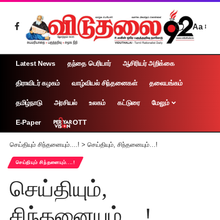
Aa
Latest News
தந்தை பெரியார்
ஆசிரியர் அறிக்கை
திராவிடர் கழகம்
வாழ்வியல் சிந்தனைகள்
தலையங்கம்
தமிழ்நாடு
அரசியல்
உலகம்
கட்டுரை
மேலும்
OTT
E-Paper
செய்தியும் சிந்தனையும்....!
>
செய்தியும், சிந்தனையும்…!
செய்தியும் சிந்தனையும்....!
செய்தியும்,
சிந்தனையும்…!