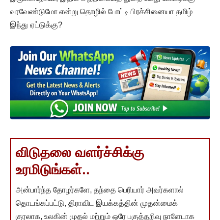
வரவேண்டுமோ என்று தொழில் போட்டி பிரச்சினையா தமிழ்
இந்து ஏட்டுக்கு?
விடுதலை வளர்ச்சிக்கு
உரமிடுங்கள்..
அன்பார்ந்த தோழர்களே, தந்தை பெரியார் அவர்களால்
தொடங்கப்பட்டு, திராவிட இயக்கத்தின் முதன்மைக்
குரலாக, உலகின் முதல் மற்றும் ஒரே பகுத்தறிவு நாளேடாக