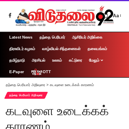
Aa
Latest News
தந்தை பெரியார்
ஆசிரியர் அறிக்கை
திராவிடர் கழகம்
வாழ்வியல் சிந்தனைகள்
தலையங்கம்
தமிழ்நாடு
அரசியல்
உலகம்
கட்டுரை
மேலும்
OTT
E-Paper
தந்தை பெரியார் அறிவுரை
>
கடவுளை உடைக்கக் காரணம்
தந்தை பெரியார் அறிவுரை
கடவுளை உடைக்கக்
காரணம்