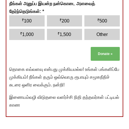
நீங்கள் அனுப்ப இயன்ற நன்கொடை அளவைத்
தேர்ந்தெடுங்கள்:
*
₹
₹
₹
100
200
500
₹
₹
1,000
1,500
Other
Donate
»
தொகை எவ்வளவு என்பது முக்கியமல்ல! உங்கள் பங்களிப்பே
முக்கியம்! நீங்கள் தரும் ஒவ்வொரு ரூபாயும் சமூகநீதிச்
சுடரை ஒளிர வைக்கும். நன்றி!
இணையம்வழி விடுதலை வளர்ச்சி நிதி தந்தவர்கள் பட்டியல்
காண