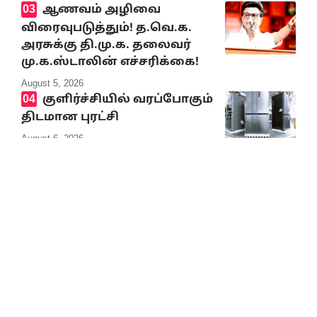
ஆணவம் அழிவை
விரைவுபடுத்தும்! த.வெ.க.
அரசுக்கு தி.மு.க. தலைவர்
மு.க.ஸ்டாலின் எச்சரிக்கை!
August 5, 2026
குளிர்ச்சியில் வரப்போகும்
திடமான புரட்சி
August 6, 2026
தமிழர் தலைவர் ஆசிரியர்
கி. வீரமணி, மோகனா
வீரமணி ஆகியோர்
பொன்னாடை அணிவித்தனர்
August 5, 2026
பெரியார்
பன்னாட்டமைப்பின்
‘‘சமூகநீதிக்கான கி.வீரமணி
விருது’’ வழங்கும் விழா –
தமிழர் தலைவர் ஆசிரியர்