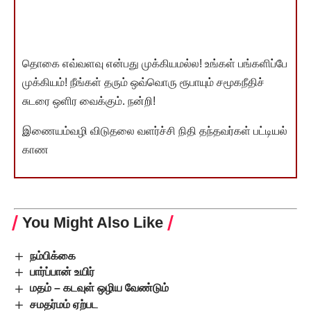
தொகை எவ்வளவு என்பது முக்கியமல்ல! உங்கள் பங்களிப்பே
முக்கியம்! நீங்கள் தரும் ஒவ்வொரு ரூபாயும் சமூகநீதிச்
சுடரை ஒளிர வைக்கும். நன்றி!
இணையம்வழி விடுதலை வளர்ச்சி நிதி தந்தவர்கள் பட்டியல்
காண
You Might Also Like
நம்பிக்கை
பார்ப்பான் உயிர்
மதம் – கடவுள் ஒழிய வேண்டும்
சமதர்மம் ஏற்பட