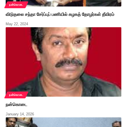
நன்கொடை
விடுதலை சந்தா சேர்ப்புப் பணியில் கழகத் தோழர்கள் தீவிரம்
May 22, 2024
நன்கொடை
நன்கொடை
January 14, 2026