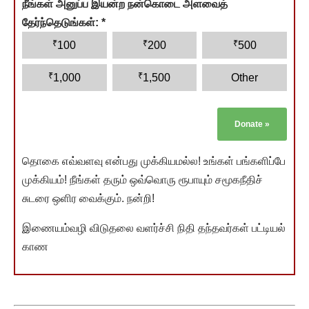
நீங்கள் அனுப்ப இயன்ற நன்கொடை அளவைத்
தேர்ந்தெடுங்கள்:
*
₹
₹
₹
100
200
500
₹
₹
1,000
1,500
Other
Donate
»
தொகை எவ்வளவு என்பது முக்கியமல்ல! உங்கள் பங்களிப்பே
முக்கியம்! நீங்கள் தரும் ஒவ்வொரு ரூபாயும் சமூகநீதிச்
சுடரை ஒளிர வைக்கும். நன்றி!
இணையம்வழி விடுதலை வளர்ச்சி நிதி தந்தவர்கள் பட்டியல்
காண