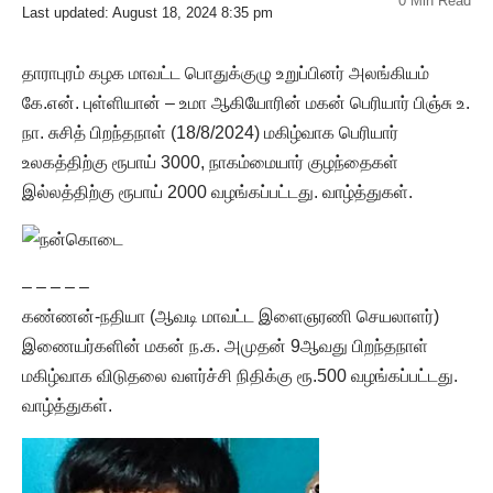
0 Min Read
Last updated: August 18, 2024 8:35 pm
தாராபுரம் கழக மாவட்ட பொதுக்குழு உறுப்பினர் அலங்கியம்
கே.என். புள்ளியான் – உமா ஆகியோரின் மகன் பெரியார் பிஞ்சு உ.
நா. சுசித் பிறந்தநாள் (18/8/2024) மகிழ்வாக பெரியார்
உலகத்திற்கு ரூபாய் 3000, நாகம்மையார் குழந்தைகள்
இல்லத்திற்கு ரூபாய் 2000 வழங்கப்பட்டது. வாழ்த்துகள்.
– – – – –
கண்ணன்-நதியா (ஆவடி மாவட்ட இளைஞரணி செயலாளர்)
இணையர்களின் மகன் ந.க. அமுதன் 9ஆவது பிறந்தநாள்
மகிழ்வாக விடுதலை வளர்ச்சி நிதிக்கு ரூ.500 வழங்கப்பட்டது.
வாழ்த்துகள்.