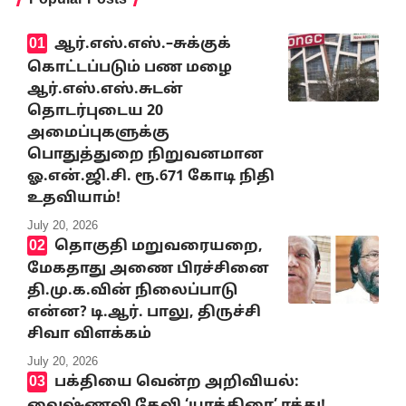
ஆர்.எஸ்.எஸ்.–சுக்குக்
கொட்டப்படும் பண மழை
ஆர்.எஸ்.எஸ்.சுடன்
தொடர்புடைய 20
அமைப்புகளுக்கு
பொதுத்துறை நிறுவனமான
ஓ.என்.ஜி.சி. ரூ.671 கோடி நிதி
உதவியாம்!
July 20, 2026
தொகுதி மறுவரையறை,
மேகதாது அணை பிரச்சினை
தி.மு.க.வின் நிலைப்பாடு
என்ன? டி.ஆர். பாலு, திருச்சி
சிவா விளக்கம்
July 20, 2026
பக்தியை வென்ற அறிவியல்:
வைஷ்ணவி தேவி ‘யாத்திரை’ ரத்து!