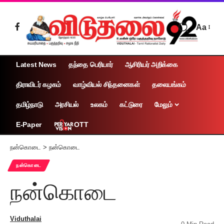
Aa
Latest News
தந்தை பெரியார்
ஆசிரியர் அறிக்கை
திராவிடர் கழகம்
வாழ்வியல் சிந்தனைகள்
தலையங்கம்
தமிழ்நாடு
அரசியல்
உலகம்
கட்டுரை
மேலும்
OTT
E-Paper
நன்கொடை
>
நன்கொடை
நன்கொடை
நன்கொடை
Viduthalai