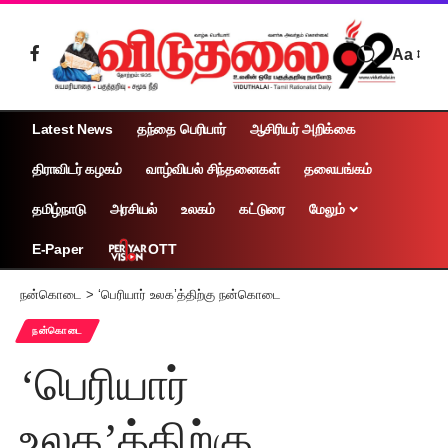
Aa
Latest News
தந்தை பெரியார்
ஆசிரியர் அறிக்கை
திராவிடர் கழகம்
வாழ்வியல் சிந்தனைகள்
தலையங்கம்
தமிழ்நாடு
அரசியல்
உலகம்
கட்டுரை
மேலும்
OTT
E-Paper
நன்கொடை
>
‘பெரியார் உலக’த்திற்கு நன்கொடை
நன்கொடை
‘பெரியார்
உலக’த்திற்கு