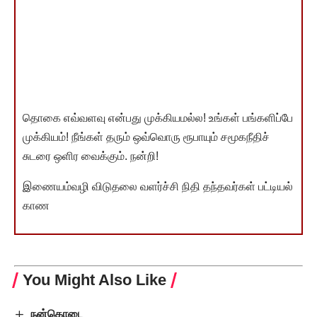
தொகை எவ்வளவு என்பது முக்கியமல்ல! உங்கள் பங்களிப்பே
முக்கியம்! நீங்கள் தரும் ஒவ்வொரு ரூபாயும் சமூகநீதிச்
சுடரை ஒளிர வைக்கும். நன்றி!
இணையம்வழி விடுதலை வளர்ச்சி நிதி தந்தவர்கள் பட்டியல்
காண
You Might Also Like
நன்கொடை