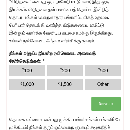
"விடுதலை" என்பது ஒரு நாளேடு மட்டுமல்ல; இது ஒரு
இயக்கம். விடுதலை தன் பணியைத் தொய்வு இன்றித்
தொடர, உங்கள் பொருளாதார பங்களிப்பு மிகத் தேவை.
பெரியார் தொடங்கி வளர்த்த விடுதலையை உரமிட்டு
இன்னும் வளர்க்க வேண்டிய கடமை நமக்கு இருக்கிறது.
உங்கள் நன்கொடை அந்த வளர்ச்சிக்கு உதவும்.
நீங்கள் அனுப்ப இயன்ற நன்கொடை அளவைத்
தேர்ந்தெடுங்கள்:
*
₹
₹
₹
100
200
500
₹
₹
1,000
1,500
Other
Donate
»
தொகை எவ்வளவு என்பது முக்கியமல்ல! உங்கள் பங்களிப்பே
முக்கியம்! நீங்கள் தரும் ஒவ்வொரு ரூபாயும் சமூகநீதிச்