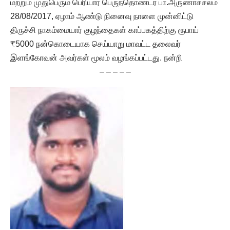
மற்றும் முதுபெரும் பெரியார் பெருந்தொண்டர் பா.அருணாச்சலம்
28/08/2017, ஏழாம் ஆண்டு நினைவு நாளை முன்னிட்டு
திருச்சி நாகம்மையார் குழந்தைகள் காப்பகத்திற்கு ரூபாய்
₹5000 நன்கொடையாக செய்யாறு மாவட்ட தலைவர்
இளங்கோவன் அவர்கள் மூலம் வழங்கப்பட்டது. நன்றி
– – – – –