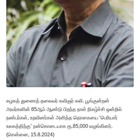
கழகத் துணைத் தலைவர் கவிஞர் கலி. பூங்குன்றன்
அவர்களின் 85ஆம் ஆண்டு பிறந்த நாள் நிகழ்ச்சி ஒன்றில்
நண்பர்கள், உறவினர்கள் அளித்த தொகையை ‘பெரியார்
உலகத்திற்கு’ நன்கொடையாக ரூ.85,000 வழங்கினர்.
(சென்னை, 15.8.2024)