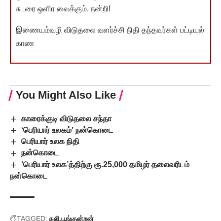
சுடரை ஒளிர வைக்கும். நன்றி!
இணையம்வழி விடுதலை வளர்ச்சி நிதி தந்தவர்கள் பட்டியல்
காண
You Might Also Like
காரைக்குடி விடுதலை சந்தா
‘பெரியார் உலகம்’ நன்கொடை
பெரியார் உலக நிதி
நன்கொடை
‘பெரியார் உலக’த்திற்கு ரூ.25,000 தமிழர் தலைவரிடம்
நன்கொடை
TAGGED:
கலி.பூங்குன்றன்