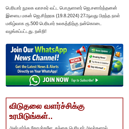
பெரியார் நூலக வாசகர் வட்ட பொருளாளர் ஜெ.சனார்த்தனன்
இளைய மகன் ஜெ.சிற்றரசு (19.8.2024) 27ஆவது பிறந்த நாள்
மகிழ்வாக ரூ.500 பெரியார் உலகத்திற்கு நன்கொடை
வழங்கப்பட்டது. நன்றி!
விடுதலை வளர்ச்சிக்கு
உரமிடுங்கள்..
அன்பார்ந்த தோழர்களே, தந்தை பெரியார் அவர்களால்