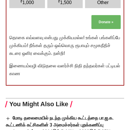
₹
₹
1,000
1,500
Other
Donate
»
தொகை எவ்வளவு என்பது முக்கியமல்ல! உங்கள் பங்களிப்பே
முக்கியம்! நீங்கள் தரும் ஒவ்வொரு ரூபாயும் சமூகநீதிச்
சுடரை ஒளிர வைக்கும். நன்றி!
இணையம்வழி விடுதலை வளர்ச்சி நிதி தந்தவர்கள் பட்டியல்
காண
You Might Also Like
மோடி தலைமையில் நடந்த முக்கிய கூட்டத்தை பா.ஜ.க.
கூட்டணிக் கட்சிகளின் 3 அமைச்சர்கள் புறக்கணிப்பு