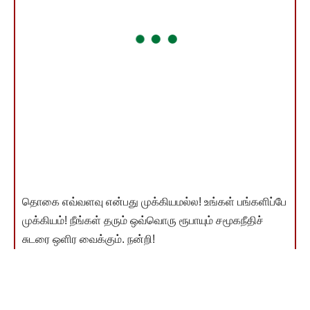
தொகை எவ்வளவு என்பது முக்கியமல்ல! உங்கள் பங்களிப்பே
முக்கியம்! நீங்கள் தரும் ஒவ்வொரு ரூபாயும் சமூகநீதிச்
சுடரை ஒளிர வைக்கும். நன்றி!
இணையம்வழி விடுதலை வளர்ச்சி நிதி தந்தவர்கள் பட்டியல்
காண