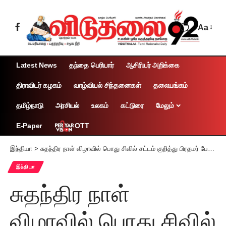
Aa
Latest News
தந்தை பெரியார்
ஆசிரியர் அறிக்கை
திராவிடர் கழகம்
வாழ்வியல் சிந்தனைகள்
தலையங்கம்
தமிழ்நாடு
அரசியல்
உலகம்
கட்டுரை
மேலும்
OTT
E-Paper
இந்தியா
>
சுதந்திர நாள் விழாவில் பொது சிவில் சட்டம் குறித்து பிரதமர் பேச்சு : காங்கிரஸ் கடும் எதிர்ப்பு
இந்தியா
சுதந்திர நாள்
விழாவில் பொது சிவில்