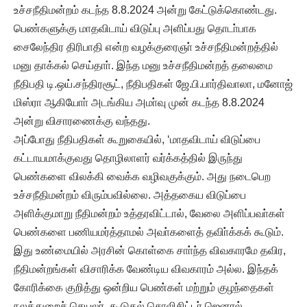
உச்சநீதிமன்றம் கடந்த 8.8.2024 அன்று கேட்டுக்கொண்டது.
பெண்களுக்கு மாதவிடாய் விடுப்பு அளிப்பது தொடா்பாக
சைலேந்திர திரிபாதி என்ற வழக்குரைஞா் உச்சநீதிமன்றத்தில்
மனு தாக்கல் செய்தாா். இந்த மனு உச்சநீதிமன்றத் தலைமை
நீதிபதி டி.ஒய்.சந்திரசூட், நீதிபதிகள் ஜே.பி.பார்திவாலா, மனோஜ்
மிஸ்ரா ஆகியோா் அடங்கிய அமா்வு முன் கடந்த 8.8.2024
அன்று விசாரணைக்கு வந்தது.
அப்போது நீதிபதிகள் கூறுகையில், ‘மாதவிடாய் விடுப்பை
கட்டாயமாக்குவது தொழிலாளர் வர்க்கத்தில் இருந்து
பெண்களை விலக்கி வைக்க வழிவகுக்கும். அது நடைபெற
உச்சநீதிமன்றம் விரும்பவில்லை. அத்தகைய விடுப்பை
அளிக்குமாறு நீதிமன்றம் உத்தரவிட்டால், வேலை அளிப்பவா்கள்
பெண்களை பணியமர்த்தாமல் அவா்களைத் தவிா்க்கக் கூடும்.
இது உண்மையில் அரசின் கொள்கை சாா்ந்த விவகாரமே தவிர,
நீதிமன்றங்கள் விசாரிக்க வேண்டிய விவகாரம் அல்ல. இந்தக்
கோரிக்கை குறித்து ஒன்றிய பெண்கள் மற்றும் குழந்தைகள்
நலத்துறைச் செயலர், கூடுதல் சொலிசிட்டர் ஜெனரல்