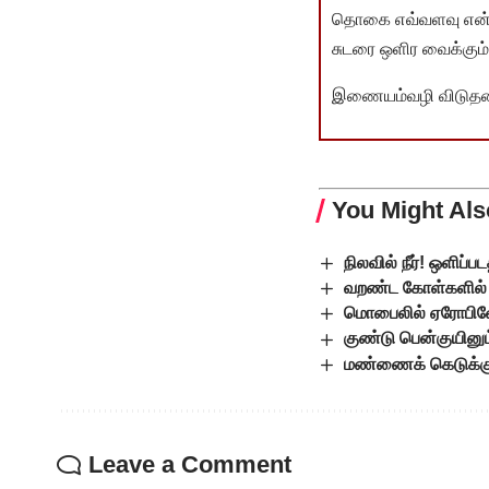
தொகை எவ்வளவு என்பது 
சுடரை ஒளிர வைக்கும்.
இணையம்வழி விடுதலை 
You Might Als
நிலவில் நீர்! ஒளிப்
வறண்ட கோள்களில் உ
மொபைலில் ஏரோபிளே
குண்டு பென்குயினு
மண்ணைக் கெடுக்கும்
Leave a Comment