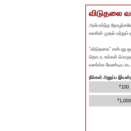
விடுதலை வளர
அன்பார்ந்த தோழர்களே
உலகின் முதல் மற்றும்
"விடுதலை" என்பது ஒ
தொடர, உங்கள் பொருளா
வளர்க்க வேண்டிய கடம
நீங்கள் அனுப்ப இய
₹
100
₹
1,000