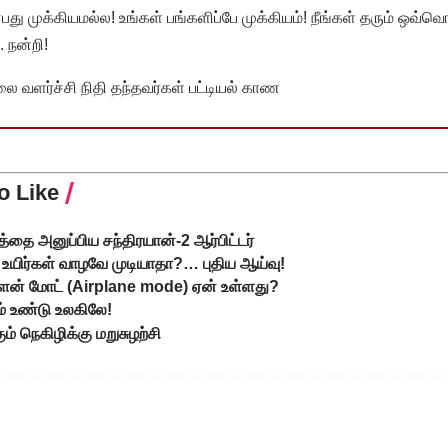
முக்கியமல்ல! உங்கள் பங்களிப்பே முக்கியம்! நீங்கள் தரும் ஒவ்வொர
 நன்றி!
வளர்ச்சி நிதி தந்தவர்கள் பட்டியல் காண
o Like
படத்தை அனுப்பிய சந்திரயான்-2 ஆர்பிட்டர்
யிர்கள் வாழவே முடியாதா?… புதிய ஆய்வு!
ன் மோட் (Airplane mode) ஏன் உள்ளது?
ம் உண்டு உலகிலே!
 நெகிழிக்கு மறுசுழற்சி