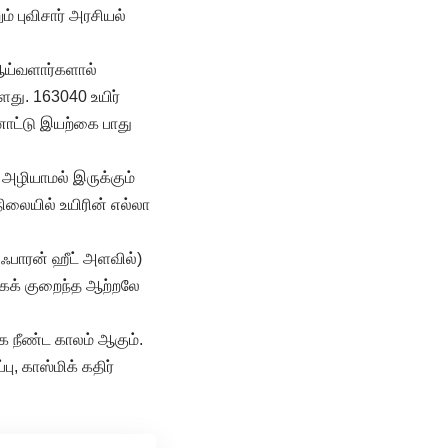
ம் புவிசார் அரசியல்
 ஆய்வளார்களால்
ளது. 163040 உயிர்
னாட்டு இயற்கை பாது
 அழியாமல் இருக்கும்
ிலையில் உயிரின் எல்லா
1 ஃபாரன் ஹீட் அளவில்)
மிகக் குறைந்த ஆற்றலே
ிக நீண்ட காலம் ஆகும்.
, காஸ்மிக் கதிர்