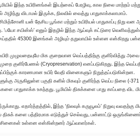
ூமியில் இந்த உயிரினங்கள் இயற்கைப் பேரழிவு, கால நிலை மாற்றம் மற்று
அழிந்து விடாமல் இருக்க, நிலவில் வைத்து பாதுகாக்கலாமாம்.
சிமித்சோனி யன் தேசிய பூங்கா மற்றும் உயிரியல் பாதுகாப்பு நிறு வன
. ‘பயோ சயின்ஸ்’ எனும் இதழில் இந்த ஆய்வுக் கட்டுரை வெளிவந்துள்
ய்ததில் 45300 இனங்கள் அழியும் தறுவாயில் உள்ளன என்கிறது பன்
 உயிரி முழுவதையுமே மிக குறைவான வெப்பத்திற்கு குளிர்வித்து அவை
் முறை குளிர்பேணல் (Cryopreservation) எனப்படுகிறது. இந்த வெப்பந
ப்பிற்குக் காரணமான உயிர் வேதி வினைகளும் நிறுத்தப்படுகின்றன.
ளுக்கு அருகிலுள்ள பகுதி களில் மிகவும் குளிர்ந்த வெப்ப நிலை (-37
்களை பாதுகாக்க உகந்தது. பூமியில் திசுக்களை பாது காப்பதை விட 
ருக்காது. எதார்த்தத்தில், இந்த ‘நிலவுக் கருவூலம்’ நிறுவு வவதற்கு ம
திசுக் களை பத்திரமாக எடுத்துச் செல்வது, பன்னாட்டு ஒருங்கிணைப்பு
்சினைகள் உள்ளன என்கின்றனர் ஆய்வாளர்கள்.