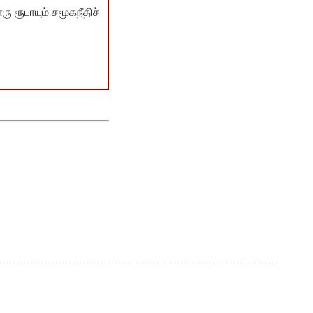
ு ரூபாயும் சமூகநீதிச்