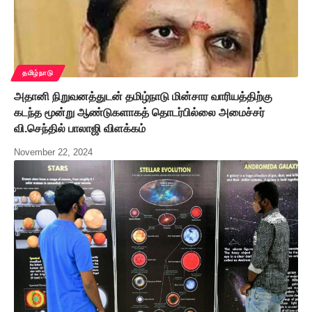
தமிழ்நாடு
அதானி நிறுவனத்துடன் தமிழ்நாடு மின்சார வாரியத்திற்கு
கடந்த மூன்று ஆண்டுகளாகத் தொடர்பில்லை அமைச்சர்
வி.செந்தில் பாலாஜி விளக்கம்
November 22, 2024