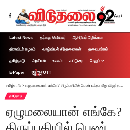
Aa
Latest News
தந்தை பெரியார்
ஆசிரியர் அறிக்கை
திராவிடர் கழகம்
வாழ்வியல் சிந்தனைகள்
தலையங்கம்
தமிழ்நாடு
அரசியல்
உலகம்
கட்டுரை
மேலும்
OTT
E-Paper
தமிழ்நாடு
>
ஏழுமலையான் எங்கே? திருப்பதியில் பெண் பக்தர் மீது விழுந்த மரக்கிளை
தமிழ்நாடு
ஏழுமலையான் எங்கே?
திருப்பதியில் பெண்