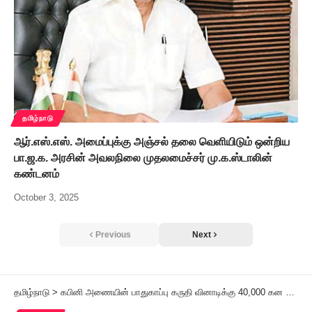
தமிழ்நாடு
ஆர்.எஸ்.எஸ். அமைப்புக்கு அஞ்சல் தலை வெளியிடும் ஒன்றிய
பா.ஜ.க. அரசின் அவலநிலை முதலமைச்சர் மு.க.ஸ்டாலின்
கண்டனம்
October 3, 2025
Previous
Next
தமிழ்நாடு
>
கபினி அணையின் பாதுகாப்பு கருதி வினாடிக்கு 40,000 கன அடி நீர் திறப்பு