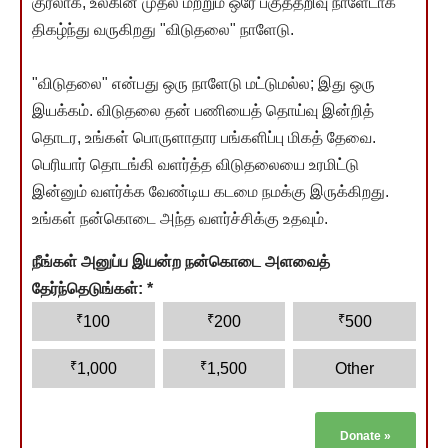
குரலாக, உலகின் முதல் மற்றும் ஒரே பகுத்தறிவு நாளேடாக
திகழ்ந்து வருகிறது "விடுதலை" நாளேடு.
"விடுதலை" என்பது ஒரு நாளேடு மட்டுமல்ல; இது ஒரு
இயக்கம். விடுதலை தன் பணியைத் தொய்வு இன்றித்
தொடர, உங்கள் பொருளாதார பங்களிப்பு மிகத் தேவை.
பெரியார் தொடங்கி வளர்த்த விடுதலையை உரமிட்டு
இன்னும் வளர்க்க வேண்டிய கடமை நமக்கு இருக்கிறது.
உங்கள் நன்கொடை அந்த வளர்ச்சிக்கு உதவும்.
நீங்கள் அனுப்ப இயன்ற நன்கொடை அளவைத்
தேர்ந்தெடுங்கள்:
*
₹
₹
₹
100
200
500
₹
₹
1,000
1,500
Other
Donate
»