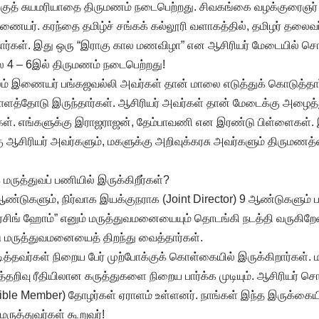
ுத் சுயமரியாதை திருமணம் நடைபெற்றது. சிவகங்கை வழக்குரைஞர
ையர். கரந்தை தமிழ்ச் சங்கக் கல்லூரி வளாகத்தில், தமிழர் தலைவர
தார்கள். இது ஒரு “இராகு கால மணவிழா” என ஆசிரியர் மேடையில் 
 4 – 6இல் திருமணம் நடைபெற்றது!
ம் இணையர் பங்கஜவல்லி அவர்கள் தான் மாலை எடுத்துக் கொடுத்தார
த்தோடு இருந்தார்கள். ஆசிரியர் அவர்கள் தான் மேடைக்கு அழைத்த
ள். எங்களுக்கு இராஜராஜன், தேம்பாவணி என இரண்டு பிள்ளைகள்.
கு ஆசிரியர் அவர்களும், மகளுக்கு அறிவுக்கரசு அவர்களும் திருமணத
த்துவப் பணியில் இருக்கிறீர்கள்?
ண்டுகளும், நிர்வாக இயக்குநராக (Joint Director) 9 ஆண்டுகளும் 
நர்சிங் ஹோம்” எனும் மருத்துவமனையையும் தொடங்கி நடத்தி வருகிறேன
 மருத்துவமனையைத் திறந்து வைத்தார்கள்.
டித்தவர்கள் நிறைய பேர் முற்போக்குக் கொள்கையில் இருக்கிறார்கள்.
ுத்தறிவு ரீதியிலான கருத்துகளை நிறைய பார்க்க முடியும். ஆசிரியர் ச
ble Member) தோழர்கள் ஏராளம் உள்ளனர். நாங்கள் இந்த இருக்கைய
ருத்துவர்கள் கூறுவர்!