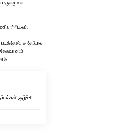
 மருத்துவக்
ணியாற்றியவர்.
ன் படித்தேன். அதேபோல
மகேசுவரனார்
னைக்
்பல்கள் சூழ்ச்சி-