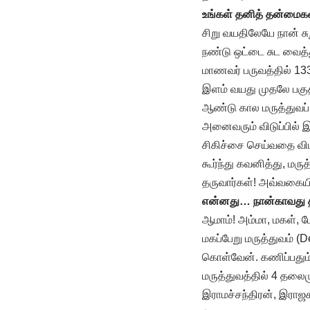
உங்கள் தனித் தன்மைகளா
சிறு வயதிலேயே நான் சு
நண்டு ஒட்டை சுட வைத்
மாணவர் பருவத்தில் 13
இளம் வயது முதலே பகுத
ஆண்டு கால மருத்துவப்
அனைவரும் விடுப்பில் இர
சிகிச்சை செய்வதை வி
கூர்ந்து கவனித்து, மர
தருவார்கள்! அவ்வகையி
என்னது… நான்காவது தல
ஆமாம்! அம்மா, மகள், பே
மகப்பேறு மருத்துவம் (D
கொள்வேன். கணிப்பதும்,
மருத்துவத்தில் 4 தலை
இராமச்சந்திரன், இராஜ