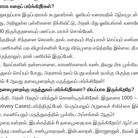
க எதைப் பார்க்கிறீர்கள்?
றுசுறுப்பாக இருப்பதாகக் கூறுவார்கள். ஓவியம் வரைவதில் ஆர்வமுடன் 
து, அதிலுள்ள புள்ளிகளை நீக்கிவிட்டு, அதன் மீது ஓவியங்கள் வர
30 திருக்குறளையும் மனப்பாடமாகச் சொல்வேன்.
்தறிவுச் சிந்தனை கொண்டதால், எதையும் சிறப்பாகச் செய்யும் எண்
 பணிகளில் மத விழாக்களின் போது விடுமுறை எடுத்ததே இல்லை. தீப
ுந்தாலும், நான் பணியில் இருப்பேன்.
ட நோய்களின் தன்மைகளை, காரணிகளைக் கண்டறிவது மிக முக்கியம
ுத்துவம் செய்யும் போது, அதனால் நலம் பெறுபவர்கள் நமக்கு மிகுந்த
ல் 4 ஆவது தலைமுறைக்கு மருத்துவம் பார்க்கிறேன்!
ைமுறைக்கு மருத்துவம் பார்க்கிறீர்களா? வியப்பாக இருக்கிறதே?
த்தி, அதன் பிறகும் பார்த்துக் கொண்டிருக்கிறேன். இதுவரை 1000 – த்
elivery Cases) பார்த்திருப்பேன். பெரும்பாலும் அறுவைச் சிகிச்சை இல்
 கவனிப்பதும் மருத்துவத்தில் முக்கிய அம்சங்கள் ஆகும்!
முறை என்றால், இயக்கத்தில் 6 தலைமுறையாக இருக்கிறோம்! ஆம்! ம
சுந்தர பாண்டியன், சண்முகநாதன், இன்பலாதன், இராஜராஜன், நிவன் இ