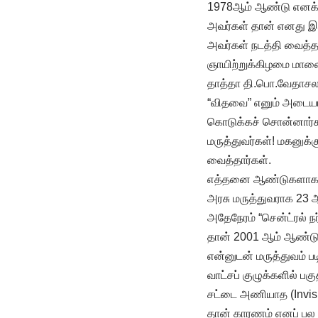
1978ஆம் ஆண்டு எனக்க
அவர்கள் தான் எனது இண
அவர்கள் நடத்தி வைத்
ஞாயிற்றுக்கிழமை மாலை
தாத்தா தி.பொ.வேதாசல
“விதவை” எனும் அடையாள
கொடுக்கச் சொன்னார்க
மருத்துவர்கள்! மகனுக்
வைத்தார்கள்.
எத்தனை ஆண்டுகளாக மரு
அரசு மருத்துவராக 23 ஆ
அதேநேரம் “சென்ட்ரல் 
தான் 2001 ஆம் ஆண்டு
என்னுடன் மருத்துவம் ப
வாட்சப் குழுக்களில் பக
சட்டை அணியாத (Invisi
தான் காரணம் எனப் பல ம