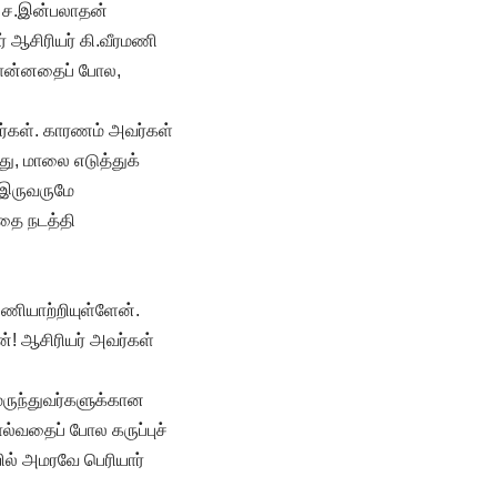
் ச.இன்பலாதன்
் ஆசிரியர் கி.வீரமணி
சொன்னதைப் போல,
்கள். காரணம் அவர்கள்
ு, மாலை எடுத்துக்
 இருவருமே
்தை நடத்தி
பணியாற்றியுள்ளேன்.
்! ஆசிரியர் அவர்கள்
 மருந்துவர்களுக்கான
ொல்வதைப் போல கருப்புச்
ில் அமரவே பெரியார்