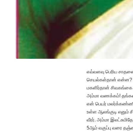
எவ்வளவு பெரிய சாதனை ப
செயல்கள்தான் என்ன? இ
மகளிர்தான் சிவகங்கை ம
அம்மா வணக்கம்! தங்கள
என் பெயர் மலர்க்கண்ண
உள்ள ஆலங்குடி எனும் சி
வீரர். அம்மா இலட்சுமி
5ஆம் வகுப்பு வரை தஞ்சை