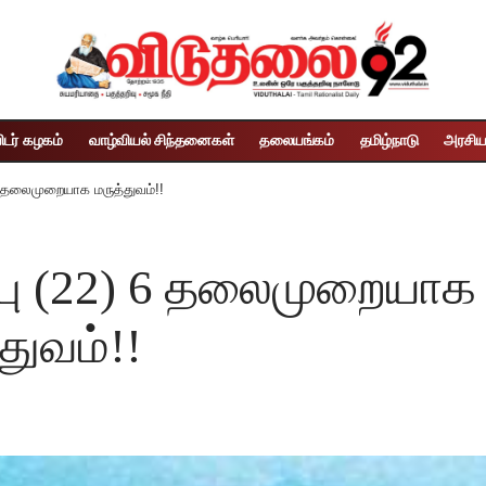
ிடர் கழகம்
வாழ்வியல் சிந்தனைகள்
தலையங்கம்
தமிழ்நாடு
அரசிய
4 தலைமுறையாக மருத்துவம்!!
்பு (22) 6 தலைமுறையாக
ுவம்!!