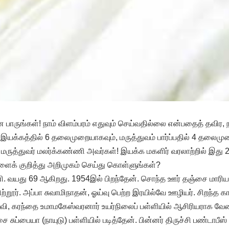
ாருங்கள்! நாம் விளம்பரம் எதுவும் செய்வதில்லை என்பதைத் தவிர, 
யக்கத்தில் 6 தலைமுறையாகவும், மருத்துவம் பார்ப்பதில் 4 தலைமுற
ருத்துவர் மலர்க்கண்ணி அவர்கள்! இயக்க மகளிர் வரலாற்றில் இது 22
ைக் குறித்து அறிமுகம் செய்து கொள்ளுங்கள்?
ி. வயது 69 ஆகிறது. 1954இல் பிறந்தேன். சொந்த ஊர் தஞ்சை மாரி
ற்றூர். அப்பா சுவாமிநாதன், ஓய்வு பெற்ற இரயில்வே ஊழியர். சிறந்த க
தேவி, கரந்தை உமாமகேஸ்வரனார் உயர்நிலைப் பள்ளியில் ஆசிரியராக வேல
 சுப்பையா (நாயுடு) பள்ளியில் படித்தேன். பின்னர் திருச்சி பண்டாபீஸ