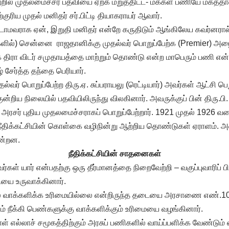
்றில் முதலமைச்சர் பதவியை ஏற்க மறுத்திட்ட- மக்கள் பணியே மகத்
குரிய முதல் மனிதர் சர்.பிட்டி தியாகராயர் ஆவார்.
ாமவராக ஏன், இறுதி மனிதர் என்றே கருதிடும் ஆங்கிலேய கவர்னரா
ளில்) சென்னை ராஜதானிக்கு முதல்வர் பொறுப்பேற்க (Premier) அ
ிரா விடர் சமுதாயத்தை மாற்றும் தொண்டு என்ற மாபெரும் பணி என்று
ழ் சேர்த்த தந்தை பெரியார்.
ுதல்வர் பொறுப்பேற்ற திரு.ஏ. சுப்பராயலு (ரெட்டியார்) அவர்கள் ஆட்சி பெ
ுன்றிய நிலையில் பதவியிலிருந்து விலகினார். அவருக்குப் பின் திரு.பி.
ரசர் புதிய முதலமைச்சராகப் பொறுப்பேற்றார். 1921 முதல் 1926 
நீதிக்கட்சியின் கொள்கை வழிநின்று ஆற்றிய தொண்டுகள் ஏராளம். அவ
ின்றன.
நீதிக்கட்சியின் சாதனைகள்
ர்கள் யார் என்பதற்கு ஒரு தீர்மானத்தை நிறைவேற்றி – வகுப்புவாரிப் பி
யை உருவாக்கினார்.
் வாக்களிக்க உரிமையில்லை என்றிருந்த தடையை அரசாணை எண்.108 ச
லம் நீக்கி பெண்களுக்கு வாக்களிக்கும் உரிமையை வழங்கினார்.
ள் எல்லாச் சமூகத்திற்கும் அரசுப் பணிகளில் வாய்ப்பளிக்க வேண்ட