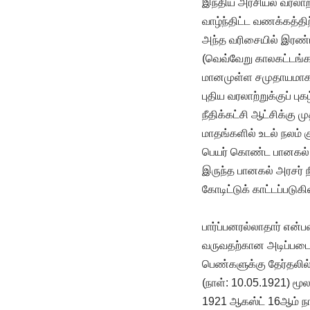
இந்திய அரசியல் வரலாற
வாழ்ந்திட்ட வணக்கத்திற்
அந்த வரிசையில் இரண்ட
(வெவ்வேறு காலகட்டங்க
மானமுள்ள சமுதாயமாக த
புதிய வரலாற்றுக்குப் புக
நீதிக்கட்சி ஆட்சிக்கு ம
மாதங்களில் உடல் நலம் க
பெயர் கொண்ட பானகல் அ
இருந்த பானகல் அரசர் 
கோடிட்டுக் காட்டப்படுக
பார்ப்பனரல்லாதார் என்பவ
வருவதற்கான அடிப்படை
பெண்களுக்கு தேர்தலில
(நாள்: 10.05.1921) மூ
1921 ஆகஸ்ட் 16ஆம் நா