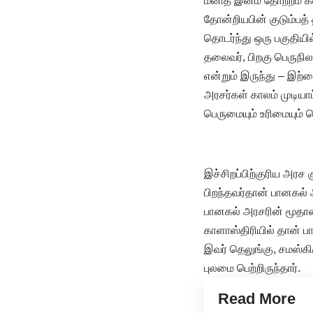
மனித இனம் தோற்றம் கண
தோன்றியபின் குடும்பத
தொடர்ந்து ஒரு பகுதியில
தலைவர், பிறகு பெருநில
என்றும் இருந்து – இற
அரசர்கள் காலம் முடிய
பெருமையும் உரிமையும் ப
இச்சிறப்பிற்குரிய அரச க
பிறந்தவர்தான் பானகல் அ
பானகல் அரசரின் மூதாதை
காளாஸ்திரியில் தான் பா
இவர் தெலுங்கு, சமஸ்கி
புலமை பெற்றிருந்தார்.
Read More