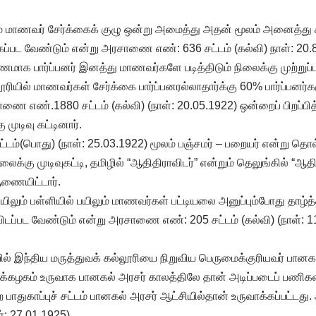
ம் மாணவர் சேர்க்கைக் குழு ஒன்று அமைத்து அதன் மூலம் அனைத்து
ர்க்கப்பட வேண்டும் என்று அரசாணை எண்: 636 சட்டம் (கல்வி) நாள்: 20.
ரணமாக பார்ப்பனர் இனத்து மாணவர்களே படித்திடும் நிலைக்கு முற்றுப்ப
ியில் மாணவர்கள் சேர்க்கை பார்ப்பனரல்லாதார்க்கு 60% பார்ப்பனர
எண்.1880 சட்டம் (கல்வி) (நாள்: 20.05.1922) ஒன்றைப் பிறப்பித்த
ுடிவு கட்டினார்.
ம்(பொது) (நாள்: 25.03.1922) மூலம் பஞ்சமர் – பறையர் என்று தொல்
லைக்கு முடிவுகட்டி, தமிழில் “ஆதிதிராவிடர்” என்றும் தெலுங்கில் “ஆதி
ணையிட்டார்.
லும் பள்ளியில் பயிலும் மாணவர்கள் பட்டியலை அனுப்பும்போது தாழ்த
ப்பிடப்பட வேண்டும் என்று அரசாணை எண்: 205 சட்டம் (கல்வி) (நாள்: 
் இந்திய மருத்துவக் கல்லூரியை நிறுவிய பெருமைக்குரியவர் பானக
கம் உருவாக பானகல் அரசர் காலத்திலே தான் அடிப்படைப் பணிகள் 
ாதுகாப்புச் சட்டம் பானகல் அரசர் ஆட்சியில்தான் உருவாக்கப்பட்ட
ாள்: 27.01.1925)