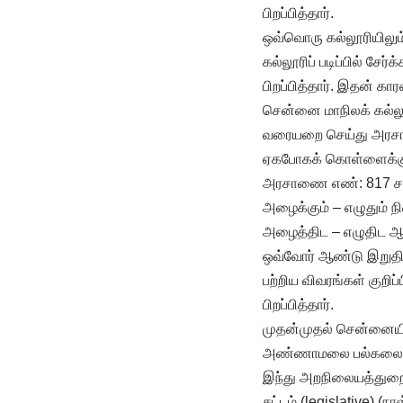
பிறப்பித்தார்.
ஒவ்வொரு கல்லூரியிலு
கல்லூரிப் படிப்பில் சே
பிறப்பித்தார். இதன் கா
சென்னை மாநிலக் கல்லூர
வரையறை செய்து அரசாணை 
ஏகபோகக் கொள்ளைக்கு ம
அரசாணை எண்: 817 சட்ட
அழைக்கும் – எழுதும் நி
அழைத்திட – எழுதிட ஆ
ஒவ்வோர் ஆண்டு இறுதியி
பற்றிய விவரங்கள் குறி
பிறப்பித்தார்.
முதன்முதல் சென்னையில
அண்ணாமலை பல்கலைக்கழ
இந்து அறநிலையத்துறை ப
சட்டம் (legislative) (ந