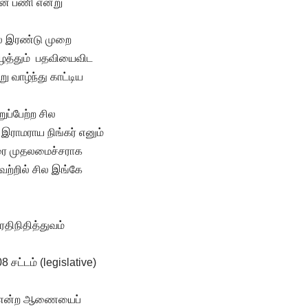
தான பணி என்று
ல் இரண்டு முறை
ழைத்தும் பதவியைவிட
 வாழ்ந்து காட்டிய
றுப்பேற்ற சில
 இராமராய நிங்கர் எனும்
வரை முதலமைச்சராக
ற்றில் சில இங்கே
ரதிநிதித்துவம்
ட்டம் (legislative)
ும் என்ற ஆணையைப்