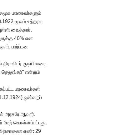
 சமூக மாணவர்களும்
8.1922 மூலம் உத்தரவு
ுள்ளி வைத்தார்.
்களுக்கு 40% என
ார். பார்ப்பன
 திராவிடர் குடியினரை
 தெலுங்கர்” என்றும்
்தப்பட்ட மாணவர்கள்
11.12.1924) ஒன்றைப்
ல் அரசரே ஆவார்.
மேற் கொள்ளப்பட்டது.
து. அரசாணை எண்: 29