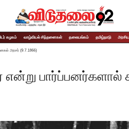
ிடர் கழகம்
வாழ்வியல் சிந்தனைகள்
தலையங்கம்
தமிழ்நாடு
அரசிய
ானகல் அரசர் (9.7.1866)
என்று பார்ப்பனர்களால் 