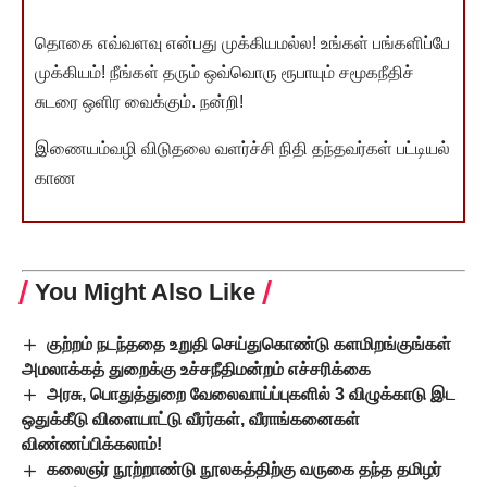
தொகை எவ்வளவு என்பது முக்கியமல்ல! உங்கள் பங்களிப்பே
முக்கியம்! நீங்கள் தரும் ஒவ்வொரு ரூபாயும் சமூகநீதிச்
சுடரை ஒளிர வைக்கும். நன்றி!
இணையம்வழி விடுதலை வளர்ச்சி நிதி தந்தவர்கள் பட்டியல்
காண
You Might Also Like
குற்றம் நடந்ததை உறுதி செய்துகொண்டு களமிறங்குங்கள்
அமலாக்கத் துறைக்கு உச்சநீதிமன்றம் எச்சரிக்கை
அரசு, பொதுத்துறை வேலைவாய்ப்புகளில் 3 விழுக்காடு இட
ஒதுக்கீடு விளையாட்டு வீரர்கள், வீராங்கனைகள்
விண்ணப்பிக்கலாம்!
கலைஞர் நூற்றாண்டு நூலகத்திற்கு வருகை தந்த தமிழர்