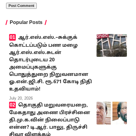
Popular Posts
ஆர்.எஸ்.எஸ்.–சுக்குக்
கொட்டப்படும் பண மழை
ஆர்.எஸ்.எஸ்.சுடன்
தொடர்புடைய 20
அமைப்புகளுக்கு
பொதுத்துறை நிறுவனமான
ஓ.என்.ஜி.சி. ரூ.671 கோடி நிதி
உதவியாம்!
July 20, 2026
தொகுதி மறுவரையறை,
மேகதாது அணை பிரச்சினை
தி.மு.க.வின் நிலைப்பாடு
என்ன? டி.ஆர். பாலு, திருச்சி
சிவா விளக்கம்