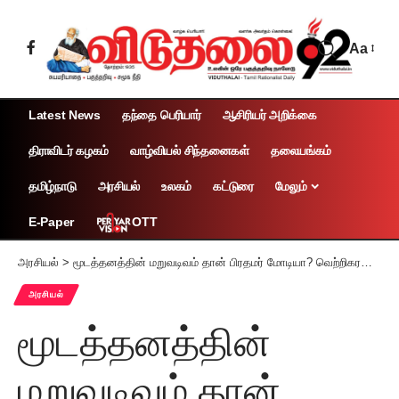
Aa
Latest News
தந்தை பெரியார்
ஆசிரியர் அறிக்கை
திராவிடர் கழகம்
வாழ்வியல் சிந்தனைகள்
தலையங்கம்
தமிழ்நாடு
அரசியல்
உலகம்
கட்டுரை
மேலும்
OTT
E-Paper
அரசியல்
>
மூடத்தனத்தின் மறுவடிவம் தான் பிரதமர் மோடியா? வெற்றிகரமாக இறங்கிய இடத்திற்குப் பெயர் சிவசக்தியாம்!
அரசியல்
மூடத்தனத்தின்
மறுவடிவம் தான்