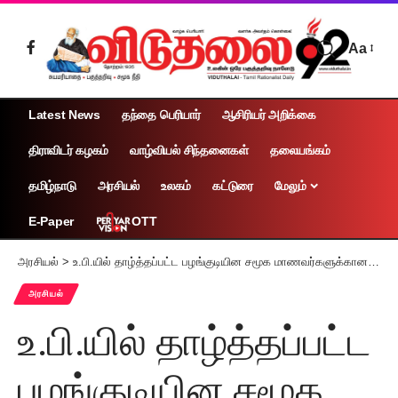
Aa
Latest News
தந்தை பெரியார்
ஆசிரியர் அறிக்கை
திராவிடர் கழகம்
வாழ்வியல் சிந்தனைகள்
தலையங்கம்
தமிழ்நாடு
அரசியல்
உலகம்
கட்டுரை
மேலும்
OTT
E-Paper
அரசியல்
>
உ.பி.யில் தாழ்த்தப்பட்ட பழங்குடியின சமூக மாணவர்களுக்கான இலவசப் பாடப் புத்தகங்கள் டன் டன்னாக பழைய பேப்பர் கடைக்கு விற்கப்பட்டுள்ளன
அரசியல்
உ.பி.யில் தாழ்த்தப்பட்ட
பழங்குடியின சமூக