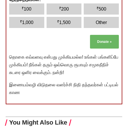
₹
₹
₹
100
200
500
₹
₹
1,000
1,500
Other
Donate
»
தொகை எவ்வளவு என்பது முக்கியமல்ல! உங்கள் பங்களிப்பே
முக்கியம்! நீங்கள் தரும் ஒவ்வொரு ரூபாயும் சமூகநீதிச்
சுடரை ஒளிர வைக்கும். நன்றி!
இணையம்வழி விடுதலை வளர்ச்சி நிதி தந்தவர்கள் பட்டியல்
காண
You Might Also Like