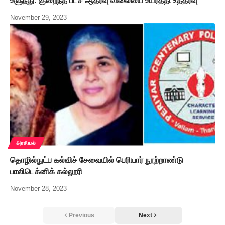
உளுந்து: குறைந்த பட்ச ஆதரவு விலையை உயர்த்தி உத்தரவு
November 29, 2023
அரசியல்
தொழில்நுட்ப கல்விச் சேவையில் பெரியார் நூற்றாண்டு
பாலிடெக்னிக் கல்லூரி
November 28, 2023
Previous
Next