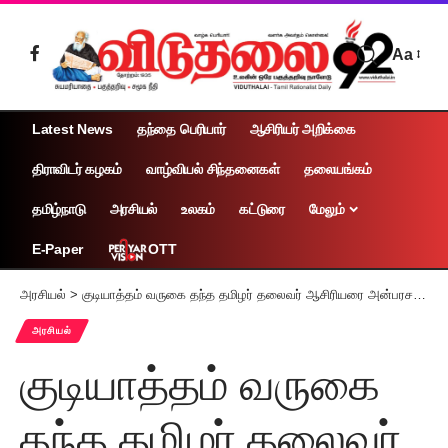
Aa
Latest News
தந்தை பெரியார்
ஆசிரியர் அறிக்கை
திராவிடர் கழகம்
வாழ்வியல் சிந்தனைகள்
தலையங்கம்
தமிழ்நாடு
அரசியல்
உலகம்
கட்டுரை
மேலும்
OTT
E-Paper
அரசியல்
>
குடியாத்தம் வருகை தந்த தமிழர் தலைவர் ஆசிரியரை அன்பரசன், சிவக்குமார், சடகோபன், தேன்மொழி, ஈஸ்வரி மற்றும் கழகத் தலைவர்கள் உற்சாகமாக வரவேற்றனர்
அரசியல்
குடியாத்தம் வருகை
தந்த தமிழர் தலைவர்