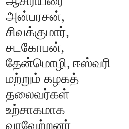
ஆசிரியரை
அன்பரசன்,
சிவக்குமார்,
சடகோபன்,
தேன்மொழி, ஈஸ்வரி
மற்றும் கழகத்
தலைவர்கள்
உற்சாகமாக
வரவேற்றனர்