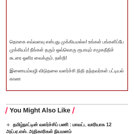
தொகை எவ்வளவு என்பது முக்கியமல்ல! உங்கள் பங்களிப்பே
முக்கியம்! நீங்கள் தரும் ஒவ்வொரு ரூபாயும் சமூகநீதிச்
சுடரை ஒளிர வைக்கும். நன்றி!
இணையம்வழி விடுதலை வளர்ச்சி நிதி தந்தவர்கள் பட்டியல்
காண
You Might Also Like
தமிழ்நாட்டின் வளர்ச்சிப் பணி : மாவட்ட வாரியாக 12
அய்.ஏ.எஸ். அதிகாரிகள் நியமனம்