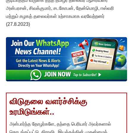
குடியாத்தம் வருகை தந்த தமிழர் தலைவர் ஆசிரியரை
அன்பரசன், சிவக்குமார், சடகோபன், தேன்மொழி, ஈஸ்வரி
மற்றும் கழகத் தலைவர்கள் உற்சாகமாக வரவேற்றனர்
(27.8.2023)
விடுதலை வளர்ச்சிக்கு
உரமிடுங்கள்..
அன்பார்ந்த தோழர்களே, தந்தை பெரியார் அவர்களால்
தொடங்கப்பட்டு, திராவிட இயக்கத்தின் முதன்மைக்