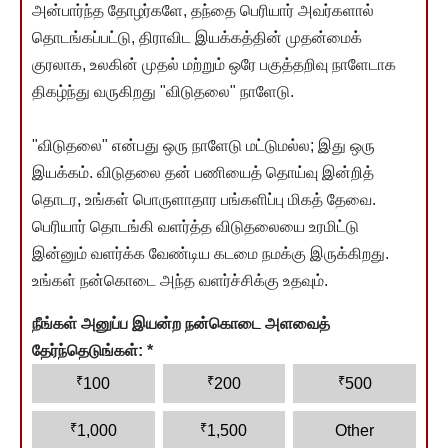
அன்பார்ந்த தோழர்களே, தந்தை பெரியார் அவர்களால்
தொடங்கப்பட்டு, திராவிட இயக்கத்தின் முதன்மைக்
குரலாக, உலகின் முதல் மற்றும் ஒரே பகுத்தறிவு நாளேடாக
திகழ்ந்து வருகிறது "விடுதலை" நாளேடு.
"விடுதலை" என்பது ஒரு நாளேடு மட்டுமல்ல; இது ஒரு
இயக்கம். விடுதலை தன் பணியைத் தொய்வு இன்றித்
தொடர, உங்கள் பொருளாதார பங்களிப்பு மிகத் தேவை.
பெரியார் தொடங்கி வளர்த்த விடுதலையை உரமிட்டு
இன்னும் வளர்க்க வேண்டிய கடமை நமக்கு இருக்கிறது.
உங்கள் நன்கொடை அந்த வளர்ச்சிக்கு உதவும்.
நீங்கள் அனுப்ப இயன்ற நன்கொடை அளவைத்
தேர்ந்தெடுங்கள்:
*
₹
₹
₹
100
200
500
₹
₹
1,000
1,500
Other