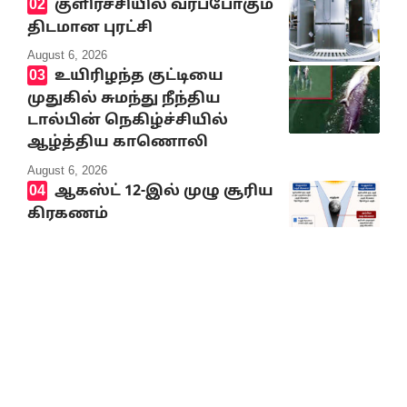
குளிர்ச்சியில் வரப்போகும்
திடமான புரட்சி
August 6, 2026
உயிரிழந்த குட்டியை
முதுகில் சுமந்து நீந்திய
டால்பின் நெகிழ்ச்சியில்
ஆழ்த்திய காணொலி
August 6, 2026
ஆகஸ்ட் 12-இல் முழு சூரிய
கிரகணம்
August 6, 2026
சட்டமன்றச் செய்திகள்
2026-2027ஆம் ஆண்டுக்கான
வேளாண்மை நிதி நிலை
அறிக்கை வெளியீடு
August 6, 2026
இந்தியாவில் நடந்த
இளைஞர் போராட்டம் பற்றி