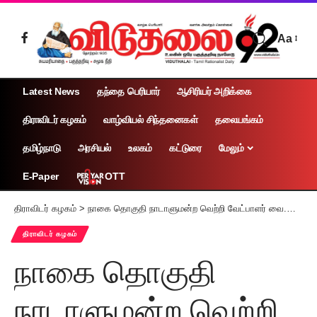
Aa
Latest News
தந்தை பெரியார்
ஆசிரியர் அறிக்கை
திராவிடர் கழகம்
வாழ்வியல் சிந்தனைகள்
தலையங்கம்
தமிழ்நாடு
அரசியல்
உலகம்
கட்டுரை
மேலும்
OTT
E-Paper
திராவிடர் கழகம்
>
நாகை தொகுதி நாடாளுமன்ற வெற்றி வேட்பாளர் வை.செல்வராஜ் திருத்துறைப்பூண்டியில் தந்தை பெரியார் சிலைக்கு மாலை அணிவித்து மரியாதை
திராவிடர் கழகம்
நாகை தொகுதி
நாடாளுமன்ற வெற்றி