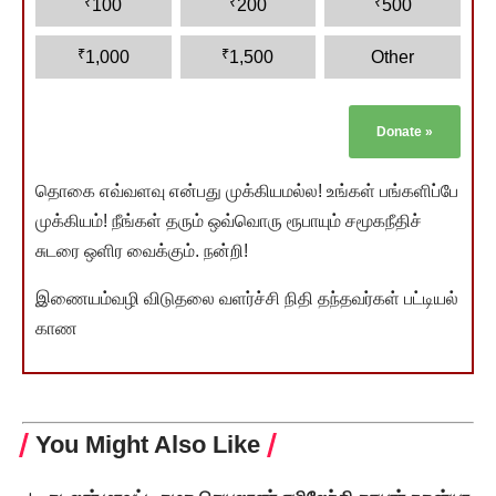
₹
₹
₹
100
200
500
₹
₹
1,000
1,500
Other
Donate
»
தொகை எவ்வளவு என்பது முக்கியமல்ல! உங்கள் பங்களிப்பே
முக்கியம்! நீங்கள் தரும் ஒவ்வொரு ரூபாயும் சமூகநீதிச்
சுடரை ஒளிர வைக்கும். நன்றி!
இணையம்வழி விடுதலை வளர்ச்சி நிதி தந்தவர்கள் பட்டியல்
காண
You Might Also Like