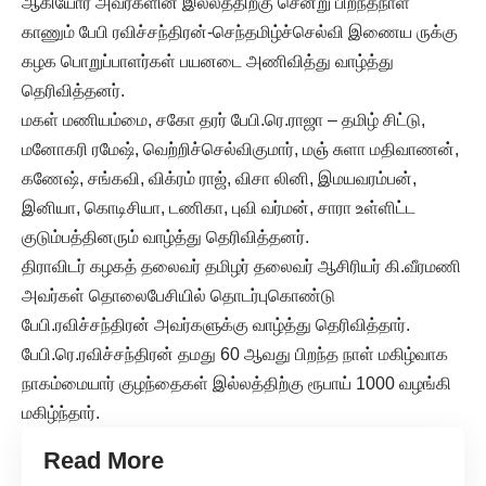
ஆகியோர் அவர்களின் இல்லத்திற்கு சென்று பிறந்தநாள்
காணும் பேபி ரவிச்சந்திரன்-செந்தமிழ்ச்செல்வி இணைய ருக்கு
கழக பொறுப்பாளர்கள் பயனடை அணிவித்து வாழ்த்து
தெரிவித்தனர்.
மகள் மணியம்மை, சகோ தரர் பேபி.ரெ.ராஜா – தமிழ் சிட்டு,
மனோகரி ரமேஷ், வெற்றிச்செல்விகுமார், மஞ் சுளா மதிவாணன்,
கணேஷ், சங்கவி, விக்ரம் ராஜ், விசா லினி, இமயவரம்பன்,
இனியா, கொடிசியா, டணிகா, புவி வர்மன், சாரா உள்ளிட்ட
குடும்பத்தினரும் வாழ்த்து தெரிவித்தனர்.
திராவிடர் கழகத் தலைவர் தமிழர் தலைவர் ஆசிரியர் கி.வீரமணி
அவர்கள் தொலைபேசியில் தொடர்புகொண்டு
பேபி.ரவிச்சந்திரன் அவர்களுக்கு வாழ்த்து தெரிவித்தார்.
பேபி.ரெ.ரவிச்சந்திரன் தமது 60 ஆவது பிறந்த நாள் மகிழ்வாக
நாகம்மையார் குழந்தைகள் இல்லத்திற்கு ரூபாய் 1000 வழங்கி
மகிழ்ந்தார்.
Read More