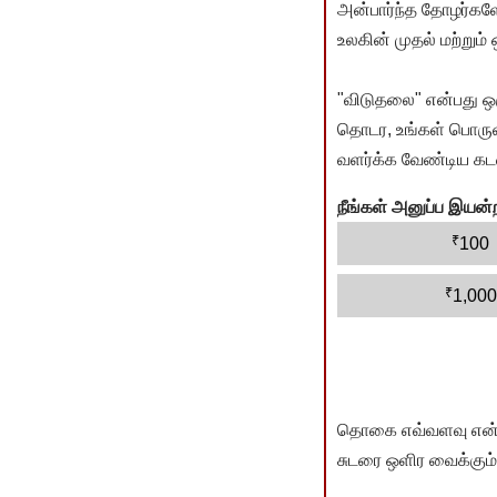
அன்பார்ந்த தோழர்களே
உலகின் முதல் மற்றும்
"விடுதலை" என்பது ஒ
தொடர, உங்கள் பொருளா
வளர்க்க வேண்டிய கடம
நீங்கள் அனுப்ப இய
₹
100
₹
1,000
தொகை எவ்வளவு என்பது 
சுடரை ஒளிர வைக்கும்.