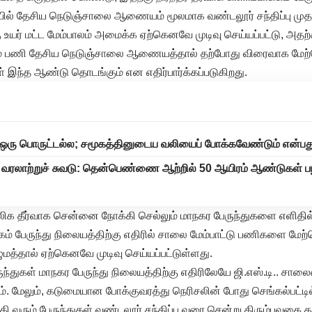
லையில் தேசிய நெடுஞ்சாலை ஆணையம் மூலமாக வண்டலூர் சந்திப்பு முத
உயர் மட்ட மேம்பாலம் அமைக்க ஏற்கெனவே முடிவு செய்யப்பட்டு, அதற
ும் பணி தேசிய நெடுஞ்சாலை ஆணையத்தால் தற்போது விரைவாக மேற்
 இந்த ஆண்டு தொடங்கும் என எதிர்பார்க்கப்படுகிறது.
ஒரு பொருட்டல்ல; சமூகத்தினுடைய வலியைப் போக்கவேண்டும் என்பது
ே வரலாற்றுச் சுவடு: தென்பெண்ணை ஆற்றில் 50 ஆயிரம் ஆண்டுகள்
!
ாலிக தீர்வாக சென்னை நோக்கி செல்லும் மாநகர பேருந்துகளை எளிதி
ம் பேருந்து நிலையத்திற்கு எதிரில் சாலை மேம்பாட்டு பணிகளை 
ழுமத்தால் ஏற்கெனவே முடிவு செய்யப்பட்டுள்ளது.
ந்துகள் மாநகர பேருந்து நிலையத்திற்கு எதிரிலேயே ஜி.எஸ்.டி.. சா
 மேலும், கடுமையான போக்குவரத்து நெரிசலின் போது செங்கல்பட்டில
 வரும் பேருந்துகள் வண்டலூர் சந்திப்பு வரை சென்று திரும்புவதை தவ