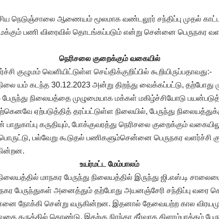
ிய நெடுஞ்சாலை ஆணையம் மூலமாக வண்டலூர் சந்திப்பு முதல் காட
ைக்கும் பணி விரைவில் தொடங்கப்படும் என்று சென்னை பெருநகர வளர்
நெரிசலை குறைக்கும் வகையில்
சி குழுமம் வெளியிட்டுள்ள செய்திக்குறிப்பில் கூறியிருப்பதாவது:-
 நிலை யம் கடந்த 30.12.2023 அன்று திறந்து வைக்கப்பட்டு, தற்போது ம
் பேருந்து நிலையத்தை முழுமையாக மக்கள் மகிழ்ச்சியோடு பயன்படுத
னவே ஏற்படுத்தித் தரப்பட்டுள்ள நிலையில், பேருந்து நிலையத்துக்க
 பாதுகாப்பு கருதியும், போக்குவரத்து நெரிசலை குறைக்கும் வக
ொருட்டு, பல்வேறு கூடுதல் பணிகளும்சென்னை பெருநகர வளர்ச்சி கு
கின்றன.
உயர்மட்ட மேம்பாலம்
ு நிலையத்தில் மாநகர பேருந்து நிலையத்தில் இருந்து ஜி.எஸ்.டி சா
ாநகர பேருந்துகள் அனைத்தும் தற்போது அயனஞ்சேரி சந்திப்பு வரை செ
ன்னை நோக்கி சென்று வருகின்றன. இதனால் தேவையற்ற கால விரயமும
ுவதை கருத்தில் கொண்டு, இதற்கு நிரந்தர தீர்வாக கிளாம்பாக்கம் பேரு