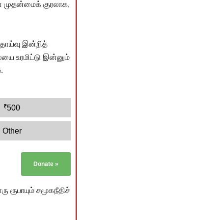
் முதன்மைக் குரலாக,
ொய்வு இன்றித்
யை உரமிட்டு இன்னும்
.
₹
500
Other
Donate
»
ு ரூபாயும் சமூகநீதிச்