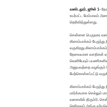
வண்டலூர், ஜூன் 1-
தேச
உயர்மட்ட மேம்பாலம் அம
தெரிவித்துள்ளது.
சென்னை பெருநகர வளர்ச்
கிளாம்பாக்கம் பேருந்து
வருகிறது.கிளாம்பாக்கம
தேவையான வசதிகள் ஏற்கெ
வெளியேயும் பயணிகளின்
அனுபவத்தை வழங்கும் ப
மேற்கொள்ளப்பட்டு வரு
கிளாம்பாக்கம் பேருந்த
மார்க்கமாக செல்லும் ம
வளைவில் திரும்பி, செ
நெரிசலும் அங்கு ஏற்பட