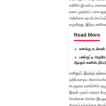
எதிரில் ஜி.எஸ்.டி சா
வரை முதற்கட்டமாக ஒரு 
அறிக்கை தயார் செய்ய
வருகிறது. இந்த பணிகள்
Read More
எனக்கு உடல்வலி 
பண்ருட்டி அருக
ஆயுதம் கண்டெடுப்பு
எனினும், இதற்கு தற்க
தற்போதைய கிளாம்பாக்க
பெருநகர வளர்ச்சிக் கு
இதன் மூலம் மாநகர பேரு
சென்னை செல்ல இயலும்.
கிளாம்பாக்கத்தை நோக்கி