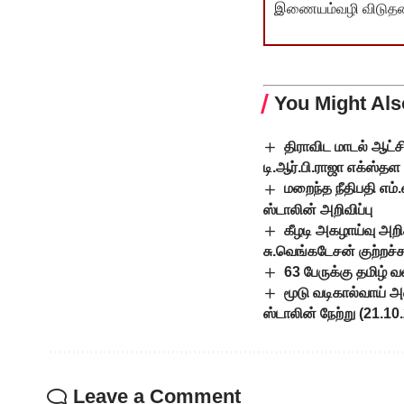
இணையம்வழி விடுதலை 
You Might Als
திராவிட மாடல் ஆட்ச
டி.ஆர்.பி.ராஜா எக்ஸ்தள
மறைந்த நீதிபதி எம
ஸ்டாலின் அறிவிப்பு
கீழடி அகழாய்வு அற
சு.வெங்கடேசன் குற்றச்ச
63 பேருக்கு தமிழ் 
மூடு வடிகால்வாய் 
ஸ்டாலின் நேற்று (21.10
Leave a Comment