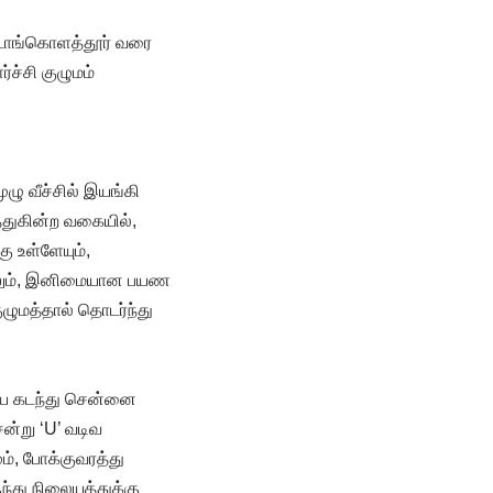
்டாங்கொளத்தூர் வரை
ச்சி குழுமம்
ுழு வீச்சில் இயங்கி
்துகின்ற வகையில்,
ு உள்ளேயும்,
ையிலும், இனிமையான பயண
ழுமத்தால் தொடர்ந்து
லையை கடந்து சென்னை
ன்று ‘U’ வடிவ
், போக்குவரத்து
ந்து நிலையத்துக்கு