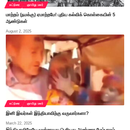
கட்டுரை
ஞாயிறு மலர்
மாற்றம் (நமக்கு) ஏமாற்றமே! புதிய கல்விக் கொள்கையின் 5
ஆண்டுகள்
August 2, 2025
கட்டுரை
ஞாயிறு மலர்
இனி இவர்கள் இந்தியாவிற்கு வருவார்களா?
March 22, 2025
இந்தியாவிலேயே மூன்றாவது பெரியது அண்ணா மேம்பாலம்