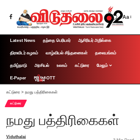
Aa
Latest News
தந்தை பெரியார்
ஆசிரியர் அறிக்கை
திராவிடர் கழகம்
வாழ்வியல் சிந்தனைகள்
தலையங்கம்
தமிழ்நாடு
அரசியல்
உலகம்
கட்டுரை
மேலும்
OTT
E-Paper
கட்டுரை
>
நமது பத்திரிகைகள்
கட்டுரை
நமது பத்திரிகைகள்
Viduthalai