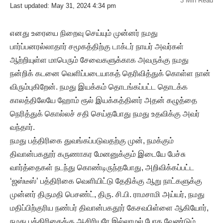
3 Min Read
Last updated: May 31, 2024 4:34 pm
எனது உரையை நிறைவு செய்யும் முன்னர் நமது
பார்ப்பனரல்லாதார் சமூகத்திற்கு டாக்டர் நாயர் அவர்கள்
ஆற்றியுள்ள மாபெரும் சேவைகளுக்காக அவருக்கு நமது
நன்றிக் கடனை வெளிப்படையாகத் தெரிவித்துக் கொள்ள நான்
விரும்புகிறேன். நமது இயக்கம் தொடங்கப்பட்ட தொடக்க
காலத்திலேயே ஹோம் ரூல் இயக்கத்தினர் அதன் கழுத்தை
நெரித்துக் கொல்லச் சதி செய்தபோது நமது உதவிக்கு அவர்
வந்தார்.
நமது பத்திரிகை துவங்கப்படுவதற்கு முன், நமக்கும்
திவான்பகதூர் கருணாகர மேனனுக்கும் இடையே பேச்சு
வார்த்தைகள் நடந்து கொண்டிருந்தபோது, அறிவிக்கப்பட்ட
‘ஜஸ்டீஸ்’ பத்திரிகை வெளியிட்டு தேதிக்கு ஆறு நாட்களுக்கு
முன்னர் திருமதி பெசண்ட், திரு. சி.பி. ராமசாமி அய்யர், நமது
மதிப்பிற்குரிய நண்பர் திவான்பகதூர் கேசவபிள்ளை ஆகியோர்,
நமது பத்திரிகைக்கு ஆசிரியரே இல்லாமல் போக வேண்டும்