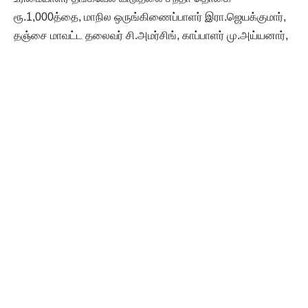
ரூ.1,000த்தை, மாநில ஒருங்கிணைப்பாளர் இரா.ஜெயக்குமார்,
தஞ்சை மாவட்ட தலைவர் சி.அமர்சிங், காப்பாளர் மு.அய்யனார்,
தலைமை கழக அமைப்பாளர் குடந்தை க.குருசாமி
ஆகியோரிடம் வழங்கினர். பெரியார் பெருந்தொண்டர் தஞ்சாவூர்
ஜெபமாலைபுரம் மா.சவுரிராஜன் ஓராண்டு விடுதலை சந்தா
ரூ.2000த்தை தஞ்சை மாநகரத் தலைவர் பா.நரேந்திரன் மாநகர
இணை செயலாளர் இரா.வீரக்குமாரிடம் வழங்கினார் (26-05-
2024).
தாராபுரம் விடுதலை சந்தா சேர்ப்பு
விடுதலை சிறுத்தைகள் கட்சி விவசாய அணி மாநில துணைச்
செயலாளர் வேலு. சிவக்குமார் விடுதலை சந்தா தொகையை
தாராபுரம் நகர செயலாளர் மா. முத்தரசனிடம் வழங்கினார்.
புதுக்கோட்டை விடுதலை சந்தா சேர்ப்பு