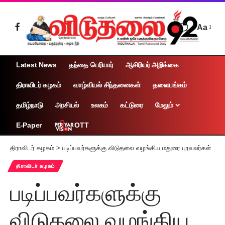
Aa
Latest News
தந்தை பெரியார்
ஆசிரியர் அறிக்கை
திராவிடர் கழகம்
வாழ்வியல் சிந்தனைகள்
தலையங்கம்
தமிழ்நாடு
அரசியல்
உலகம்
கட்டுரை
மேலும்
OTT
E-Paper
திராவிடர் கழகம்
>
படிப்பவர்களுக்கு விடுதலை வழங்கிய மதுரை புரவலர்கள்
திராவிடர் கழகம்
படிப்பவர்களுக்கு
விடுதலை வழங்கிய