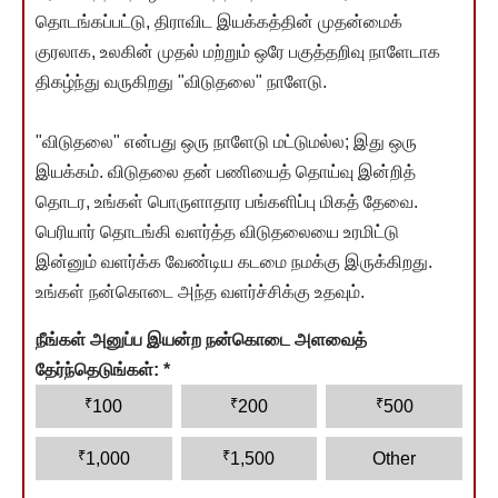
தொடங்கப்பட்டு, திராவிட இயக்கத்தின் முதன்மைக்
குரலாக, உலகின் முதல் மற்றும் ஒரே பகுத்தறிவு நாளேடாக
திகழ்ந்து வருகிறது "விடுதலை" நாளேடு.
"விடுதலை" என்பது ஒரு நாளேடு மட்டுமல்ல; இது ஒரு
இயக்கம். விடுதலை தன் பணியைத் தொய்வு இன்றித்
தொடர, உங்கள் பொருளாதார பங்களிப்பு மிகத் தேவை.
பெரியார் தொடங்கி வளர்த்த விடுதலையை உரமிட்டு
இன்னும் வளர்க்க வேண்டிய கடமை நமக்கு இருக்கிறது.
உங்கள் நன்கொடை அந்த வளர்ச்சிக்கு உதவும்.
நீங்கள் அனுப்ப இயன்ற நன்கொடை அளவைத்
தேர்ந்தெடுங்கள்:
*
₹
₹
₹
100
200
500
₹
₹
1,000
1,500
Other